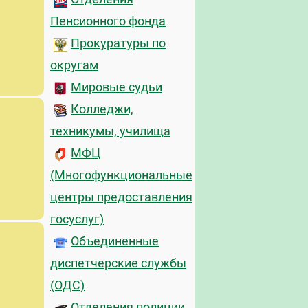
Пенсионного фонда
Прокуратуры по
округам
Мировые судьи
Колледжи,
техникумы, училища
МФЦ
(Многофункциональные
центры предоставления
госуслуг)
Объединенные
диспетчерские службы
(ОДС)
Отделения полиции