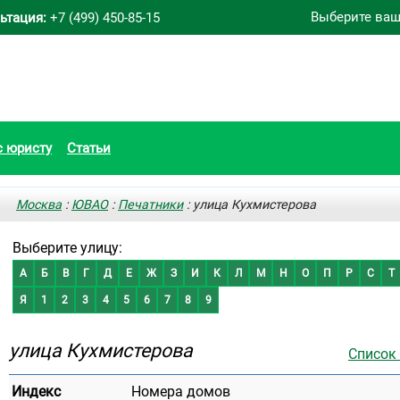
Выберите ваш
ьтация:
+7 (499) 450-85-15
с юристу
Статьи
Москва
:
ЮВАО
:
Печатники
: улица Кухмистерова
Выберите улицу:
А
Б
В
Г
Д
Е
Ж
З
И
К
Л
М
Н
О
П
Р
С
Т
Я
1
2
3
4
5
6
7
8
9
улица Кухмистерова
Список
Индекс
Номера домов