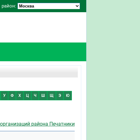
 район:
У
Ф
Х
Ц
Ч
Ш
Щ
Э
Ю
 организаций района Печатники