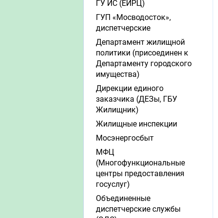
ГУ ИС (ЕИРЦ)
ГУП «Мосводосток»,
диспетчерские
Департамент жилищной
политики (присоединен к
Департаменту городского
имущества)
Дирекции единого
заказчика (ДЕЗы, ГБУ
Жилищник)
Жилищные инспекции
Мосэнергосбыт
МФЦ
(Многофункциональные
центры предоставления
госуслуг)
Объединенные
диспетчерские службы