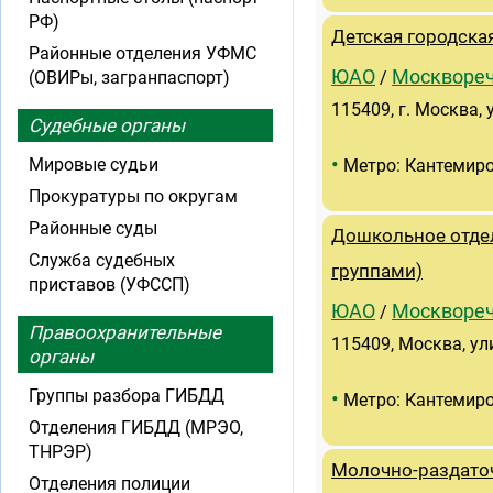
РФ)
Детская городска
Районные отделения УФМС
ЮАО
Москвореч
(ОВИРы, загранпаспорт)
/
115409, г. Москва, у
Судебные органы
•
Мировые судьи
Метро: Кантемир
Прокуратуры по округам
Районные суды
Дошкольное отде
Служба судебных
группами)
приставов (УФССП)
ЮАО
Москвореч
/
Правоохранительные
115409, Москва, ул
органы
Группы разбора ГИБДД
•
Метро: Кантемир
Отделения ГИБДД (МРЭО,
ТНРЭР)
Молочно-раздаточ
Отделения полиции