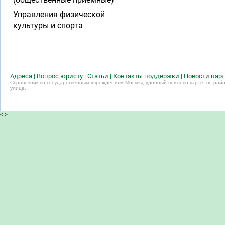
Управления физической
культуры и спорта
Адреса
|
Вопрос юристу
|
Статьи
|
Контакты поддержки
|
Новости пар
Справочник по государственным учреждениям Москвы, удобный поиск по карте, по райо
улице.
<
>