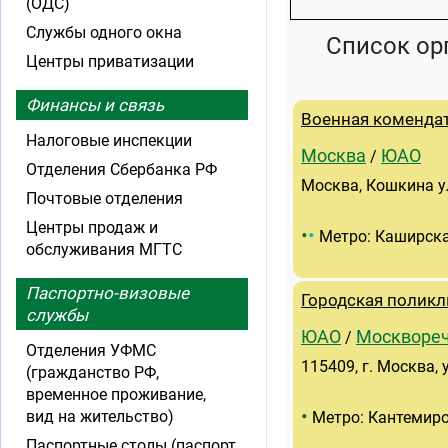
(ОДС)
Службы одного окна
Список ор
Центры приватизации
Финансы и связь
Военная коменда
Налоговые инспекции
Москва
ЮАО
/
Отделения Сбербанка РФ
Москва, Кошкина ул
Почтовые отделения
Центры продаж и
•
•
Метро: Каширск
обслуживания МГТС
Паспортно-визовые
Городская поликл
службы
ЮАО
Москвореч
/
Отделения УФМС
115409, г. Москва, 
(гражданство РФ,
временное проживание,
•
вид на жительство)
Метро: Кантемир
Паспортные столы (паспорт