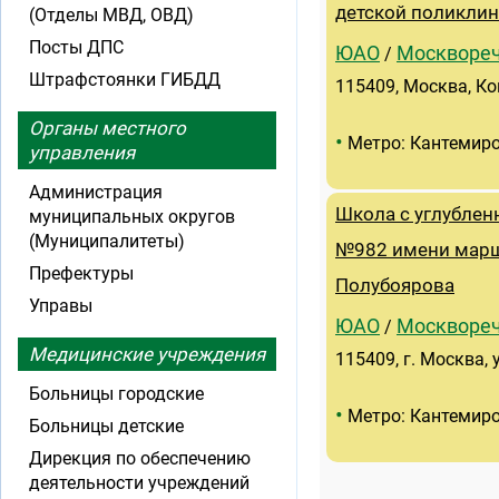
детской поликли
(Отделы МВД, ОВД)
Посты ДПС
ЮАО
Москвореч
/
Штрафстоянки ГИБДД
115409, Москва, Кош
Органы местного
•
Метро: Кантемир
управления
Администрация
Школа с углубле
муниципальных округов
(Муниципалитеты)
№982 имени марш
Префектуры
Полубоярова
Управы
ЮАО
Москвореч
/
Медицинские учреждения
115409, г. Москва, у
Больницы городские
•
Метро: Кантемир
Больницы детские
Дирекция по обеспечению
деятельности учреждений