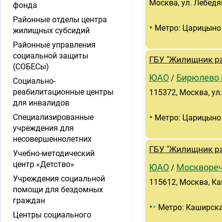
Москва, ул. Лебедян
фонда
Районные отделы центра
•
Метро: Царицыно
жилищных субсидий
Районные управления
социальной защиты
ГБУ "Жилищник ра
(СОБЕСы)
ЮАО
Бирюлево 
/
Социально-
реабилитационные центры
115372, Москва, ул.
для инвалидов
•
Специализированные
Метро: Царицыно
учреждения для
несовершеннолетних
ГБУ "Жилищник ра
Учебно-методический
центр «Детство»
ЮАО
Москвореч
/
Учреждения социальной
115612, Москва, Ка
помощи для бездомных
граждан
•
•
Метро: Каширск
Центры социального