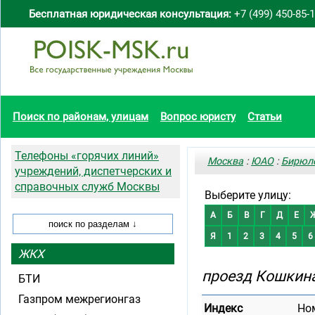
Бесплатная юридическая консультация:
+7 (499) 450-85-
Поиск по районам, улицам
Вопрос юристу
Статьи
Телефоны «горячих линий»
Москва
:
ЮАО
:
Бирюле
учреждений, диспетчерских и
справочных служб Москвы
Выберите улицу:
А
Б
В
Г
Д
Е
Я
1
2
3
4
5
6
ЖКХ
проезд Кошкин
БТИ
Газпром межрегионгаз
Индекс
Но