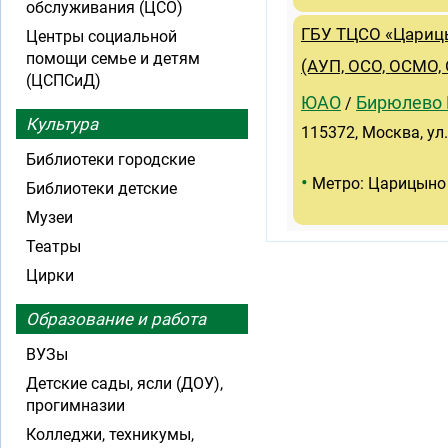
обслуживания (ЦСО)
ГБУ ТЦСО «Цариц
Центры социальной
помощи семье и детям
(АУП, ОСО, ОСМО,
(ЦСПСиД)
ЮАО
Бирюлево 
/
Культура
115372, Москва, ул
Библиотеки городские
•
Метро: Царицыно
Библиотеки детские
Музеи
Театры
Цирки
Образование и работа
ВУЗы
Детские сады, ясли (ДОУ),
прогимназии
Колледжи, техникумы,