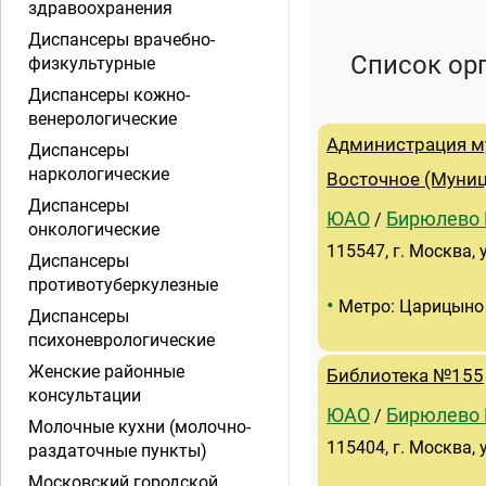
здравоохранения
Диспансеры врачебно-
Список ор
физкультурные
Диспансеры кожно-
венерологические
Администрация м
Диспансеры
наркологические
Восточное (Муниц
Диспансеры
ЮАО
Бирюлево 
/
онкологические
115547, г. Москва, 
Диспансеры
противотуберкулезные
•
Метро: Царицыно
Диспансеры
психоневрологические
Женские районные
Библиотека №155
консультации
ЮАО
Бирюлево 
/
Молочные кухни (молочно-
115404, г. Москва, у
раздаточные пункты)
Московский городской