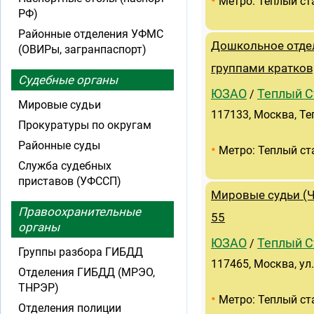
•
Метро: Теплый ст
РФ)
Районные отделения УФМС
Дошкольное отде
(ОВИРы, загранпаспорт)
группами кратко
Судебные органы
ЮЗАО
Теплый С
/
Мировые судьи
117133, Москва, Теп
Прокуратуры по округам
Районные суды
•
Метро: Теплый ст
Служба судебных
приставов (УФССП)
Мировые судьи (Ч
Правоохранительные
55
органы
ЮЗАО
Теплый С
/
Группы разбора ГИБДД
117465, Москва, ул.
Отделения ГИБДД (МРЭО,
ТНРЭР)
•
Метро: Теплый ст
Отделения полиции