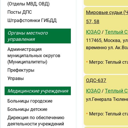
(Отделы МВД, ОВД)
Посты ДПС
Мировые судьи (Ч
Штрафстоянки ГИБДД
57, 58
ЮЗАО
Теплый С
/
Органы местного
управления
117465, Москва, ул
временно ул. Ак.Вол
Администрация
муниципальных округов
•
(Муниципалитеты)
Метро: Теплый ст
Префектуры
Управы
ОДС-637
Медицинские учреждения
ЮЗАО
Теплый С
/
ул.Генерала Тюленев
Больницы городские
Больницы детские
•
Метро: Теплый ст
Дирекция по обеспечению
деятельности учреждений