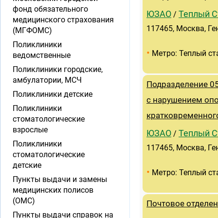
фонд обязательного
ЮЗАО
Теплый С
/
медицинского страхования
117465, Москва, Ген
(МГФОМС)
Поликлиники
•
Метро: Теплый ст
ведомственные
Поликлиники городские,
амбулатории, МСЧ
Подразделение 05
Поликлиники детские
с нарушением опо
Поликлиники
кратковременног
стоматологические
взрослые
ЮЗАО
Теплый С
/
Поликлиники
117465, Москва, Ген
стоматологические
детские
•
Метро: Теплый ст
Пункты выдачи и замены
медицинских полисов
(ОМС)
Почтовое отделен
Пункты выдачи справок на