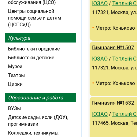
обслуживания (ЦСО)
ЮЗАО
Теплый С
/
Центры социальной
117321, Москва, ул
помощи семье и детям
(ЦСПСиД)
•
Метро: Коньково
Культура
Гимназия №1507
Библиотеки городские
Библиотеки детские
ЮЗАО
Теплый С
/
Музеи
117321, Москва, ул.
Театры
•
Метро: Коньково
Цирки
Образование и работа
Гимназия №1532
ВУЗы
ЮЗАО
Теплый С
/
Детские сады, ясли (ДОУ),
117465, Москва, Теп
прогимназии
Колледжи, техникумы,