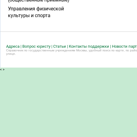
Управления физической
культуры и спорта
Адреса
|
Вопрос юристу
|
Статьи
|
Контакты поддержки
|
Новости пар
Справочник по государственным учреждениям Москвы, удобный поиск по карте, по райо
улице.
<
>