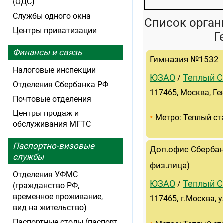
(ОДС)
Службы одного окна
Список орган
Центры приватизации
Г
Финансы и связь
Гимназия №1532
Налоговые инспекции
ЮЗАО
Теплый С
/
Отделения Сбербанка РФ
117465, Москва, Ге
Почтовые отделения
Центры продаж и
•
Метро: Теплый ст
обслуживания МГТС
Паспортно-визовые
Доп.офис Сбербан
службы
физ.лица)
Отделения УФМС
ЮЗАО
Теплый С
/
(гражданство РФ,
временное проживание,
117465, г.Москва, 
вид на жительство)
Паспортные столы (паспорт