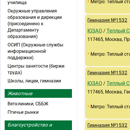
•
Метро: Теплый ст
училища
Окружные управления
образования и дирекции
Гимназия №1532
(присоединено к
Департаменту
ЮЗАО
Теплый С
/
образования)
117465, Москва, Пр
ОСИП (Окружные службы
информационной
•
Метро: Теплый ст
поддержки)
Центры занятости (биржи
труда)
Гимназия №1532
Школы, лицеи, гимназии
ЮЗАО
Теплый С
/
117465, Москва, Ге
Животные
Ветклиники, СББЖ
•
Метро: Теплый ст
Птичьи рынки
Благоустройство и
Гимназия №1532