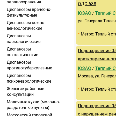
здравоохранения
ОДС-638
Диспансеры врачебно-
ЮЗАО
Теплый С
/
физкультурные
ул. Генерала Тюлен
Диспансеры кожно-
венерологические
•
Метро: Теплый ст
Диспансеры
наркологические
Диспансеры
Подразделение 05
онкологические
кратковременног
Диспансеры
противотуберкулезные
ЮЗАО
Теплый С
/
Диспансеры
Москва, ул. Генера
психоневрологические
•
Женские районные
Метро: Теплый ст
консультации
Молочные кухни (молочно-
Подразделение 05
раздаточные пункты)
с нарушением реч
Московский городской