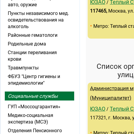
ЮЗАО
Теплый С
/
авто, оружие
117465
,
Москва, ул
Пункты независимого мед.
освидетельствования на
•
Метро: Теплый ст
алкоголь
Районные гематологи
Родильные дома
Станции переливания
крови
Список ор
Травмпункты
улиц
ФБУЗ "Центр гигиены и
эпидемиологии"
Администрация м
Социальные службы
(Муниципалитет)
ГУП «Моссоцгарантия»
ЮЗАО
Теплый С
/
Медико-социальная
117321, г. Москва, 
экспертиза (МСЭ)
Отделения Пенсионного
•
Метро: Теплый ст