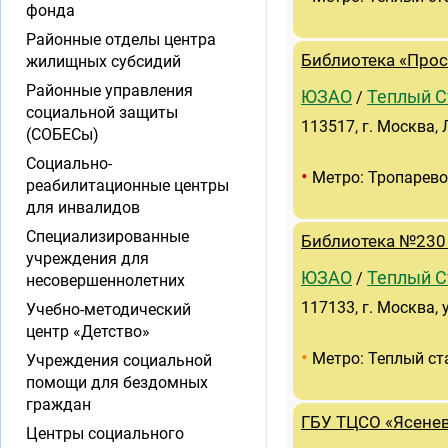
фонда
Районные отделы центра
Библиотека «Прос
жилищных субсидий
Районные управления
ЮЗАО
Теплый С
/
социальной защиты
113517, г. Москва, 
(СОБЕСы)
Социально-
•
Метро: Тропарево
реабилитационные центры
для инвалидов
Специализированные
Библиотека №230
учреждения для
ЮЗАО
Теплый С
/
несовершеннолетних
117133, г. Москва, 
Учебно-методический
центр «Детство»
•
Метро: Теплый ст
Учреждения социальной
помощи для бездомных
граждан
ГБУ ТЦСО «Ясенев
Центры социального