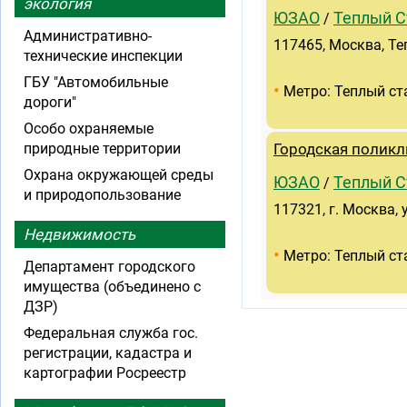
экология
ЮЗАО
Теплый С
/
Административно-
117465, Москва, Теп
технические инспекции
ГБУ "Автомобильные
•
Метро: Теплый ст
дороги"
Особо охраняемые
природные территории
Городская поликл
Охрана окружающей среды
ЮЗАО
Теплый С
/
и природопользование
117321, г. Москва, 
Недвижимость
•
Метро: Теплый ст
Департамент городского
имущества (объединено с
ДЗР)
Федеральная служба гос.
регистрации, кадастра и
картографии Росреестр