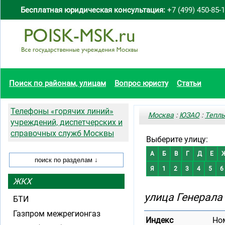
Бесплатная юридическая консультация:
+7 (499) 450-85-
Поиск по районам, улицам
Вопрос юристу
Статьи
Телефоны «горячих линий»
Москва
:
ЮЗАО
:
Теплы
учреждений, диспетчерских и
справочных служб Москвы
Выберите улицу:
А
Б
В
Г
Д
Е
Я
1
2
3
4
5
6
ЖКХ
улица Генерала
БТИ
Газпром межрегионгаз
Индекс
Но