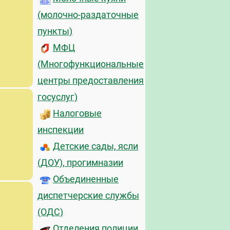
(молочно-раздаточные
пункты)
МФЦ
(Многофункциональные
центры предоставления
госуслуг)
Налоговые
инспекции
Детские сады, ясли
(ДОУ), прогимназии
Объединенные
диспетчерские службы
(ОДС)
Отделения полиции