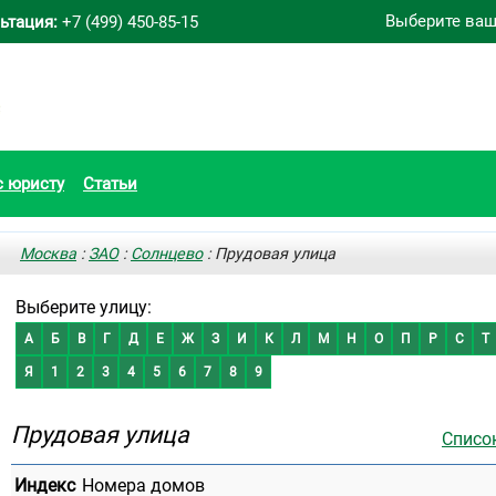
Выберите ваш
ьтация:
+7 (499) 450-85-15
с юристу
Статьи
Москва
:
ЗАО
:
Солнцево
: Прудовая улица
Выберите улицу:
А
Б
В
Г
Д
Е
Ж
З
И
К
Л
М
Н
О
П
Р
С
Т
Я
1
2
3
4
5
6
7
8
9
Прудовая улица
Списо
Индекс
Номера домов