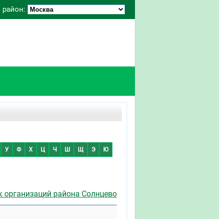
 район:
У
Ф
Х
Ц
Ч
Ш
Щ
Э
Ю
к организаций района Солнцево