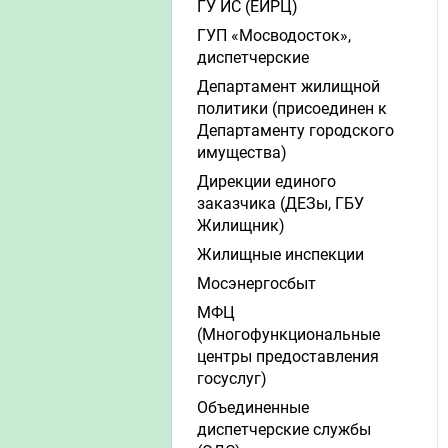
ГУ ИС (ЕИРЦ)
ГУП «Мосводосток»,
диспетчерские
Департамент жилищной
политики (присоединен к
Департаменту городского
имущества)
Дирекции единого
заказчика (ДЕЗы, ГБУ
Жилищник)
Жилищные инспекции
Мосэнергосбыт
МФЦ
(Многофункциональные
центры предоставления
госуслуг)
Объединенные
диспетчерские службы