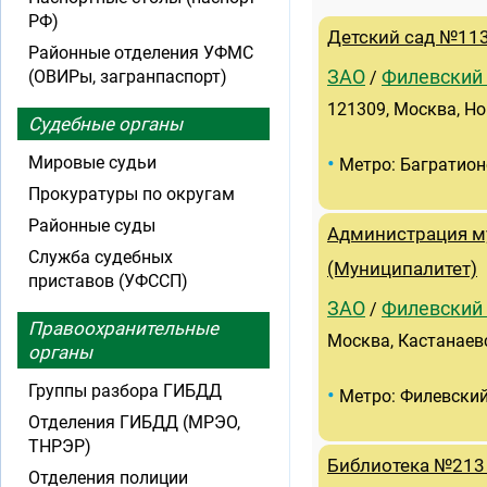
РФ)
Детский сад №113
Районные отделения УФМС
(ОВИРы, загранпаспорт)
ЗАО
Филевский
/
121309, Москва, Нов
Судебные органы
•
Мировые судьи
Метро: Багратион
Прокуратуры по округам
Районные суды
Администрация м
Служба судебных
(Муниципалитет)
приставов (УФССП)
ЗАО
Филевский
/
Правоохранительные
Москва, Кастанаевск
органы
Группы разбора ГИБДД
•
Метро: Филевский
Отделения ГИБДД (МРЭО,
ТНРЭР)
Библиотека №213
Отделения полиции