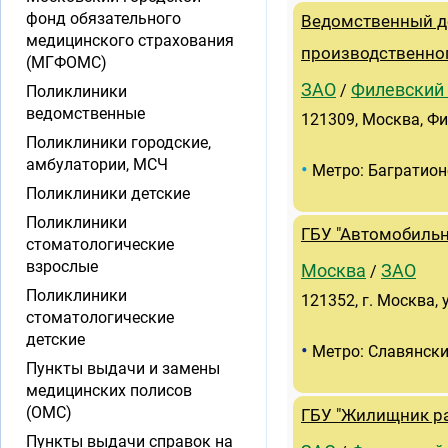
фонд обязательного
Ведомственный де
медицинского страхования
производственног
(МГФОМС)
ЗАО
Филевский
/
Поликлиники
ведомственные
121309, Москва, Фи
Поликлиники городские,
амбулатории, МСЧ
•
Метро: Багратион
Поликлиники детские
Поликлиники
ГБУ "Автомобильн
стоматологические
взрослые
Москва
ЗАО
/
Поликлиники
121352, г. Москва, 
стоматологические
детские
•
Метро: Славянски
Пункты выдачи и замены
медицинских полисов
(ОМС)
ГБУ "Жилищник ра
Пункты выдачи справок на