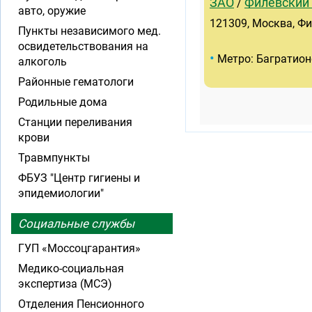
ЗАО
Филевский
/
авто, оружие
121309, Москва, Фил
Пункты независимого мед.
освидетельствования на
•
Метро: Багратион
алкоголь
Районные гематологи
Родильные дома
Станции переливания
крови
Травмпункты
ФБУЗ "Центр гигиены и
эпидемиологии"
Социальные службы
ГУП «Моссоцгарантия»
Медико-социальная
экспертиза (МСЭ)
Отделения Пенсионного