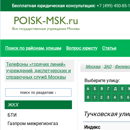
Бесплатная юридическая консультация:
+7 (499) 450-85-
Поиск по районам, улицам
Вопрос юристу
Статьи
Телефоны «горячих линий»
Москва
:
ЗАО
:
Филевс
учреждений, диспетчерских и
справочных служб Москвы
Выберите улицу:
А
Б
В
Г
Д
Е
Я
1
2
3
4
5
6
ЖКХ
Тучковская ули
БТИ
Газпром межрегионгаз
Индекс