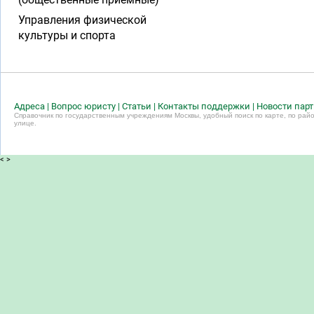
Управления физической
культуры и спорта
Адреса
|
Вопрос юристу
|
Статьи
|
Контакты поддержки
|
Новости пар
Справочник по государственным учреждениям Москвы, удобный поиск по карте, по райо
улице.
<
>