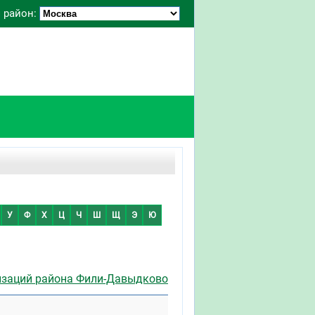
 район:
У
Ф
Х
Ц
Ч
Ш
Щ
Э
Ю
изаций района Фили-Давыдково