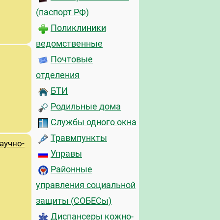
(паспорт РФ)
Поликлиники
ведомственные
Почтовые
отделения
БТИ
Родильные дома
Службы одного окна
Травмпункты
аучно-
Управы
Районные
управления социальной
защиты (СОБЕСы)
Диспансеры кожно-