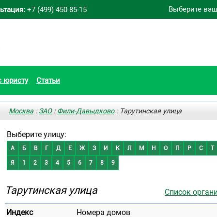
Выберите ваш
ьтация:
+7 (499) 450-85-15
с юристу
Статьи
Москва
:
ЗАО
:
Фили-Давыдково
: Тарутинская улица
Выберите улицу:
А
Б
В
Г
Д
Е
Ж
З
И
К
Л
М
Н
О
П
Р
С
Т
Я
1
2
3
4
5
6
7
8
9
Тарутинская улица
Список орган
Индекс
Номера домов