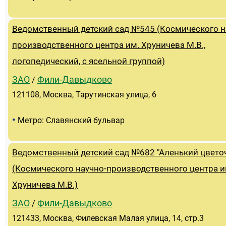
Ведомственный детский сад №545 (Космического н
производственного центра им. Хруничева М.В.,
логопедический, с ясельной группой)
ЗАО
Фили-Давыдково
/
121108, Москва, Тарутинская улица, 6
•
Метро: Славянский бульвар
Ведомственный детский сад №682 "Аленький цвето
(Космического научно-производственного центра и
Хруничева М.В.)
ЗАО
Фили-Давыдково
/
121433, Москва, Филевская Малая улица, 14, стр.3