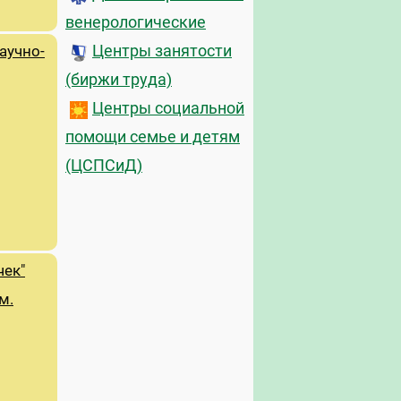
венерологические
Центры занятости
аучно-
(биржи труда)
Центры социальной
помощи семье и детям
(ЦСПСиД)
чек"
м.