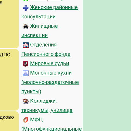
а
Женские районные
консультации
Жилищные
инспекции
Отделения
Пенсионного фонда
 ДПС
Мировые судьи
Молочные кухни
(молочно-раздаточные
пункты)
Колледжи,
техникумы, училища
ыдково
МФЦ
(Многофункциональные