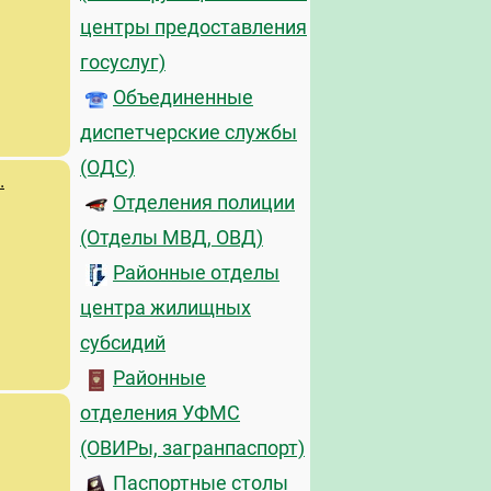
центры предоставления
госуслуг)
Объединенные
диспетчерские службы
(ОДС)
.
Отделения полиции
(Отделы МВД, ОВД)
Районные отделы
центра жилищных
субсидий
Районные
отделения УФМС
(ОВИРы, загранпаспорт)
Паспортные столы