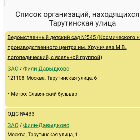
Список организаций, находящихся
Тарутинская улица
Ведомственный детский сад №545 (Космического н
производственного центра им. Хруничева М.В.,
логопедический, с ясельной группой)
ЗАО
Фили-Давыдково
/
121108, Москва, Тарутинская улица, 6
•
Метро: Славянский бульвар
ОДС №433
ЗАО
Фили-Давыдково
/
Москва, Тарутинская улица, 1