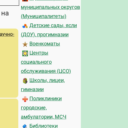
муниципальных округов
 на
(Муниципалитеты)
Детские сады, ясли
аучно-
(ДОУ), прогимназии
Военкоматы
Центры
социального
обслуживания (ЦСО)
Школы, лицеи,
гимназии
Поликлиники
городские,
амбулатории, МСЧ
Библиотеки