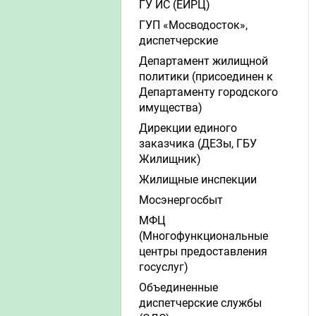
ГУ ИС (ЕИРЦ)
ГУП «Мосводосток»,
диспетчерские
Департамент жилищной
политики (присоединен к
Департаменту городского
имущества)
Дирекции единого
заказчика (ДЕЗы, ГБУ
Жилищник)
Жилищные инспекции
Мосэнергосбыт
МФЦ
(Многофункциональные
центры предоставления
госуслуг)
Объединенные
диспетчерские службы