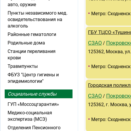
авто, оружие
•
Пункты независимого мед.
Метро: Сходненск
освидетельствования на
алкоголь
ГБУ ТЦСО «Тушин
Районные гематологи
Родильные дома
СЗАО
Покровск
/
Станции переливания
125362, Москва, ул.
крови
•
Травмпункты
Метро: Сходненск
ФБУЗ "Центр гигиены и
эпидемиологии"
Городская поликл
Социальные службы
СЗАО
Покровск
/
ГУП «Моссоцгарантия»
125362, г. Москва, у
Медико-социальная
•
экспертиза (МСЭ)
Метро: Сходненск
Отделения Пенсионного