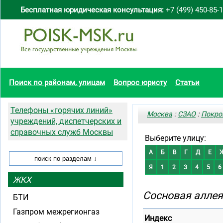
Бесплатная юридическая консультация:
+7 (499) 450-85-
Поиск по районам, улицам
Вопрос юристу
Статьи
Телефоны «горячих линий»
Москва
:
СЗАО
:
Покро
учреждений, диспетчерских и
справочных служб Москвы
Выберите улицу:
А
Б
В
Г
Д
Е
Я
1
2
3
4
5
6
ЖКХ
Сосновая аллея
БТИ
Газпром межрегионгаз
Индекс