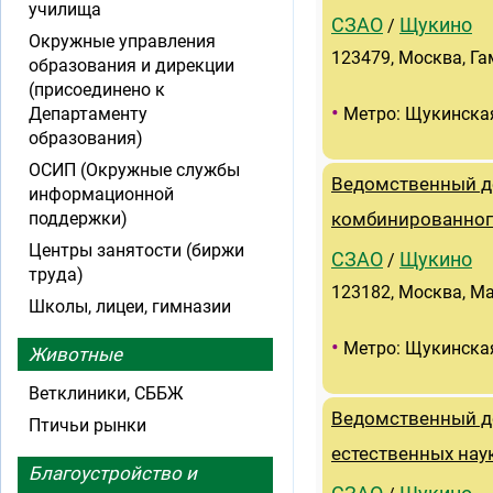
училища
СЗАО
Щукино
/
Окружные управления
123479, Москва, Гам
образования и дирекции
(присоединено к
•
Департаменту
Метро: Щукинска
образования)
ОСИП (Окружные службы
Ведомственный д
информационной
поддержки)
комбинированного
Центры занятости (биржи
СЗАО
Щукино
/
труда)
123182, Москва, Ма
Школы, лицеи, гимназии
•
Метро: Щукинска
Животные
Ветклиники, СББЖ
Ведомственный де
Птичьи рынки
естественных нау
Благоустройство и