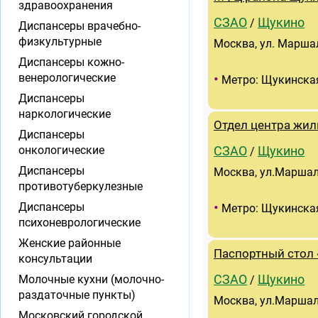
здравоохранения
СЗАО
Щукино
/
Диспансеры врачебно-
физкультурные
Москва, ул. Маршал
Диспансеры кожно-
•
венерологические
Метро: Щукинска
Диспансеры
наркологические
Отдел центра жи
Диспансеры
онкологические
СЗАО
Щукино
/
Диспансеры
Москва, ул.Маршал
противотуберкулезные
•
Диспансеры
Метро: Щукинска
психоневрологические
Женские районные
Паспортный стол
консультации
Молочные кухни (молочно-
СЗАО
Щукино
/
раздаточные пункты)
Москва, ул.Маршал
Московский городской