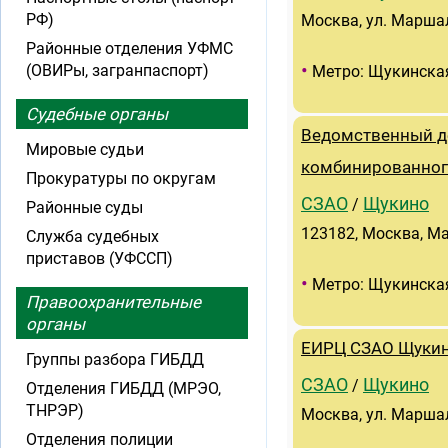
РФ)
Москва, ул. Маршал
Районные отделения УФМС
•
(ОВИРы, загранпаспорт)
Метро: Щукинска
Судебные органы
Ведомственный д
Мировые судьи
комбинированного
Прокуратуры по округам
СЗАО
Щукино
/
Районные суды
123182, Москва, Ма
Служба судебных
приставов (УФССП)
•
Метро: Щукинска
Правоохранительные
органы
ЕИРЦ СЗАО Щуки
Группы разбора ГИБДД
СЗАО
Щукино
/
Отделения ГИБДД (МРЭО,
ТНРЭР)
Москва, ул. Маршал
Отделения полиции