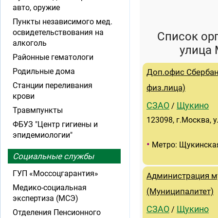
авто, оружие
Пункты независимого мед.
освидетельствования на
Список ор
алкоголь
улица
Районные гематологи
Родильные дома
Доп.офис Сбербан
Станции переливания
физ.лица)
крови
СЗАО
Щукино
/
Травмпункты
123098, г.Москва, 
ФБУЗ "Центр гигиены и
эпидемиологии"
•
Метро: Щукинска
Социальные службы
ГУП «Моссоцгарантия»
Администрация м
Медико-социальная
(Муниципалитет)
экспертиза (МСЭ)
СЗАО
Щукино
/
Отделения Пенсионного