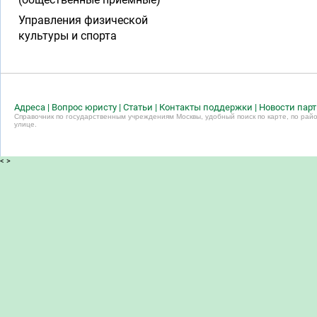
Управления физической
культуры и спорта
Адреса
|
Вопрос юристу
|
Статьи
|
Контакты поддержки
|
Новости пар
Справочник по государственным учреждениям Москвы, удобный поиск по карте, по райо
улице.
<
>