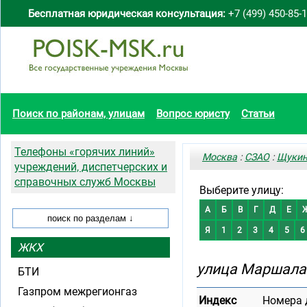
Бесплатная юридическая консультация:
+7 (499) 450-85-
Поиск по районам, улицам
Вопрос юристу
Статьи
Телефоны «горячих линий»
Москва
:
СЗАО
:
Щуки
учреждений, диспетчерских и
справочных служб Москвы
Выберите улицу:
А
Б
В
Г
Д
Е
Я
1
2
3
4
5
6
ЖКХ
улица Маршала
БТИ
Газпром межрегионгаз
Индекс
Номера 