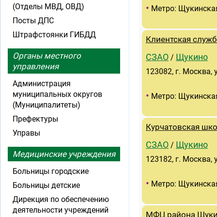
(Отделы МВД, ОВД)
•
Метро: Щукинска
Посты ДПС
Штрафстоянки ГИБДД
Клиентская служ
Органы местного
СЗАО
Щукино
/
управления
123082, г. Москва, 
Администрация
муниципальных округов
•
Метро: Щукинска
(Муниципалитеты)
Префектуры
Курчатовская шк
Управы
СЗАО
Щукино
/
Медицинские учреждения
123182, г. Москва, 
Больницы городские
•
Метро: Щукинска
Больницы детские
Дирекция по обеспечению
деятельности учреждений
МФЦ района Щук