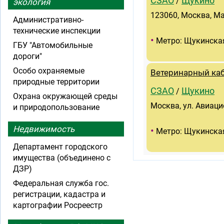
СЗАО
Щукино
/
экология
123060, Москва, Ма
Административно-
технические инспекции
•
Метро: Щукинска
ГБУ "Автомобильные
дороги"
Особо охраняемые
Ветеринарный каб
природные территории
СЗАО
Щукино
/
Охрана окружающей среды
Москва, ул. Авиаци
и природопользование
Недвижимость
•
Метро: Щукинска
Департамент городского
имущества (объединено с
ДЗР)
Федеральная служба гос.
регистрации, кадастра и
картографии Росреестр