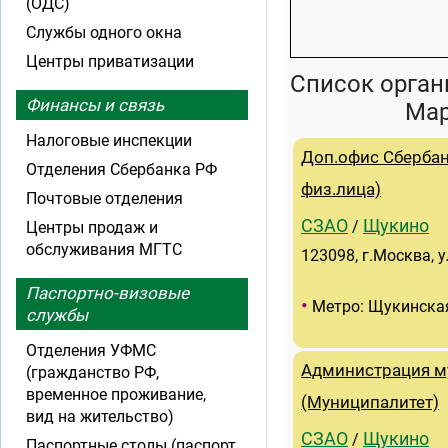
(ОДС)
Службы одного окна
Центры приватизации
Список орган
Финансы и связь
Мар
Налоговые инспекции
Доп.офис Сбербан
Отделения Сбербанка РФ
физ.лица)
Почтовые отделения
СЗАО
Щукино
/
Центры продаж и
обслуживания МГТС
123098, г.Москва, 
Паспортно-визовые
•
Метро: Щукинска
службы
Отделения УФМС
Администрация м
(гражданство РФ,
временное проживание,
(Муниципалитет)
вид на жительство)
СЗАО
Щукино
/
Паспортные столы (паспорт