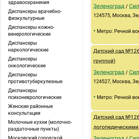
здравоохранения
Зеленоград
Сил
/
Диспансеры врачебно-
124575, Москва, Зел
физкультурные
Диспансеры кожно-
•
Метро: Речной во
венерологические
Диспансеры
наркологические
Детский сад №126
Диспансеры
группой)
онкологические
Зеленоград
Сил
/
Диспансеры
противотуберкулезные
124527, Москва, Зел
Диспансеры
•
психоневрологические
Метро: Речной во
Женские районные
консультации
Детский сад №126
Молочные кухни (молочно-
логопедическими
раздаточные пункты)
Московский городской
Зеленоград
Сил
/