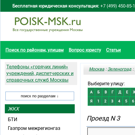
Бесплатная юридическая консультация:
+7 (499) 450-85-
Поиск по районам, улицам
Вопрос юристу
Статьи
Телефоны «горячих линий»
Москва
:
Зеленоград
:
учреждений, диспетчерских и
справочных служб Москвы
Выберите улицу:
А
Б
В
Г
Д
Е
Я
1
2
3
4
5
6
ЖКХ
Проезд N 3
БТИ
Газпром межрегионгаз