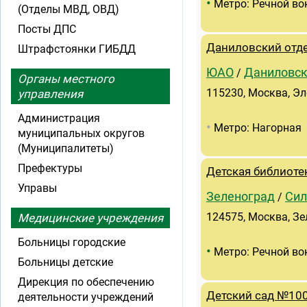
•
Метро: Речной во
(Отделы МВД, ОВД)
Посты ДПС
Даниловский отде
Штрафстоянки ГИБДД
ЮАО
Даниловс
/
Органы местного
115230, Москва, Эл
управления
Администрация
•
Метро: Нагорная
муниципальных округов
(Муниципалитеты)
Префектуры
Детская библиот
Управы
Зеленоград
Сил
/
124575, Москва, Зе
Медицинские учреждения
Больницы городские
•
Метро: Речной во
Больницы детские
Дирекция по обеспечению
Детский сад №100
деятельности учреждений