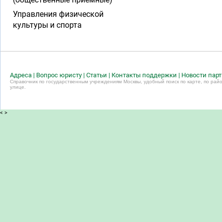
Управления физической
культуры и спорта
Адреса
|
Вопрос юристу
|
Статьи
|
Контакты поддержки
|
Новости пар
Справочник по государственным учреждениям Москвы, удобный поиск по карте, по райо
улице.
<
>