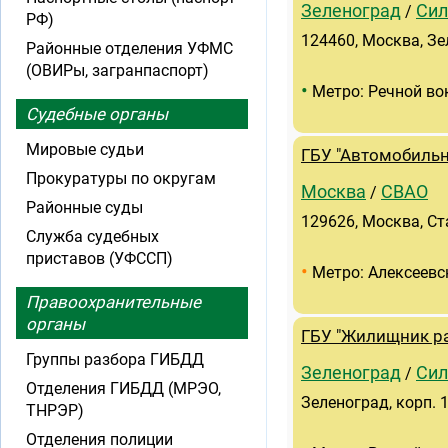
Зеленоград
Сил
/
РФ)
124460, Москва, Зе
Районные отделения УФМС
(ОВИРы, загранпаспорт)
•
Метро: Речной во
Судебные органы
Мировые судьи
ГБУ "Автомобиль
Прокуратуры по округам
Москва
СВАО
/
Районные суды
129626, Москва, Ст
Служба судебных
приставов (УФССП)
•
Метро: Алексеевс
Правоохранительные
органы
ГБУ "Жилищник ра
Группы разбора ГИБДД
Зеленоград
Сил
/
Отделения ГИБДД (МРЭО,
Зеленоград, корп. 
ТНРЭР)
Отделения полиции