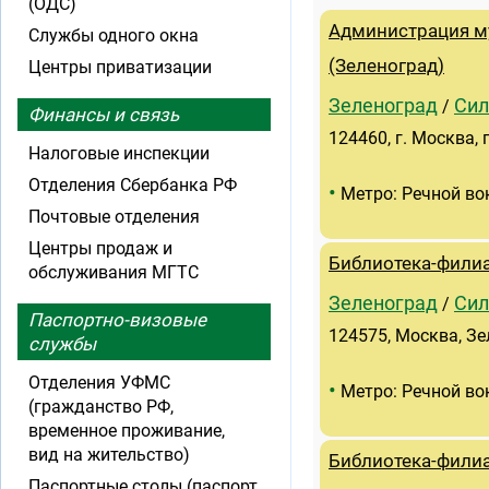
(ОДС)
Администрация м
Службы одного окна
(Зеленоград)
Центры приватизации
Зеленоград
Сил
/
Финансы и связь
124460, г. Москва, 
Налоговые инспекции
Отделения Сбербанка РФ
•
Метро: Речной во
Почтовые отделения
Центры продаж и
Библиотека-филиа
обслуживания МГТС
Зеленоград
Сил
/
Паспортно-визовые
124575, Москва, Зе
службы
Отделения УФМС
•
Метро: Речной во
(гражданство РФ,
временное проживание,
вид на жительство)
Библиотека-фили
Паспортные столы (паспорт