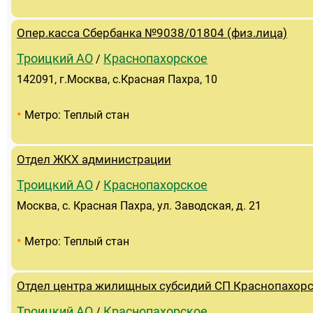
Опер.касса Сбербанка №9038/01804 (физ.лица)
Троицкий АО
Краснопахорское
/
142091, г.Москва, с.Красная Пахра, 10
•
Метро: Теплый стан
Отдел ЖКХ администрации
Троицкий АО
Краснопахорское
/
Москва, с. Красная Пахра, ул. Заводская, д. 21
•
Метро: Теплый стан
Отдел центра жилищных субсидий СП Краснопахор
Троицкий АО
Краснопахорское
/