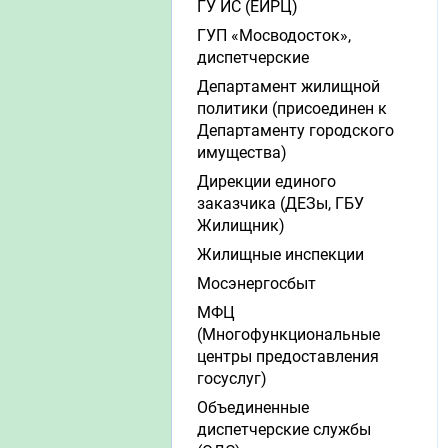
ГУ ИС (ЕИРЦ)
ГУП «Мосводосток»,
диспетчерские
Департамент жилищной
политики (присоединен к
Департаменту городского
имущества)
Дирекции единого
заказчика (ДЕЗы, ГБУ
Жилищник)
Жилищные инспекции
Мосэнергосбыт
МФЦ
(Многофункциональные
центры предоставления
госуслуг)
Объединенные
диспетчерские службы