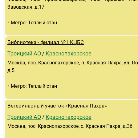
Заводская, д.17
•
Метро: Теплый стан
Библиотека - филиал №1 КЦБС
Троицкий АО
Краснопахорское
/
Москва, пос. Краснопахорское, п. Красная Пахра, ул. П
д.5
•
Метро: Теплый стан
Ветеринарный участок «Красная Пахра»
Троицкий АО
Краснопахорское
/
Москва, пос. Краснопахорское, с. Красная Пахра, д.36