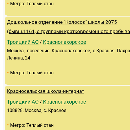
•
Метро: Теплый стан
Дошкольное отделение "Колосок" школы 2075
(бывш.1161, с группами кратковременного пребыва
Троицкий АО
Краснопахорское
/
Москва, поселение Краснопахорское, с.Красная Пахра
Ленина, 24
•
Метро: Теплый стан
Красносельская школа-интернат
Троицкий АО
Краснопахорское
/
108828, Москва, с. Красное
•
Метро: Теплый стан