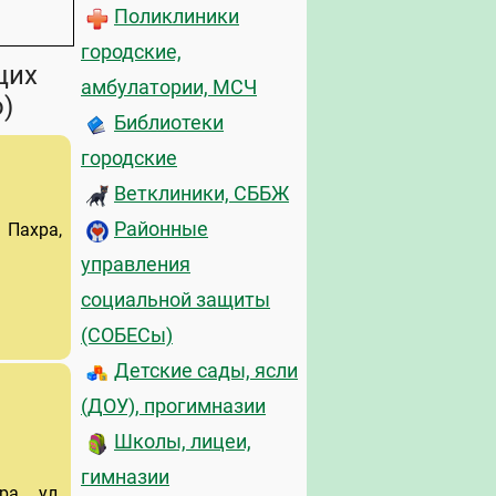
Поликлиники
городские,
щих
амбулатории, МСЧ
)
Библиотеки
городские
Ветклиники, СББЖ
Районные
Пахра,
управления
социальной защиты
(СОБЕСы)
Детские сады, ясли
(ДОУ), прогимназии
Школы, лицеи,
гимназии
ра, ул.