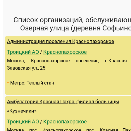
Список организаций, обслуживаю
Озерная улица (деревня Софьино
Администрация поселения Краснопахорское
Троицкий АО
Краснопахорское
/
Москва, Краснопахорское поселение, с.Красная 
Заводская ул., 25
•
Метро: Теплый стан
Амбулатория Красная Пахра, филиал больницы
«Кузнечики»
Троицкий АО
Краснопахорское
/
Москва, пос. Краснопахорское, пос. Красная Пах