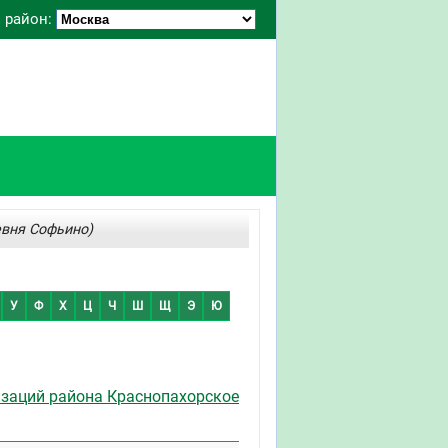
 район:
евня Софьино)
У
Ф
Х
Ц
Ч
Ш
Щ
Э
Ю
изаций района Краснопахорское