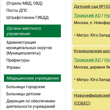
(Отделы МВД, ОВД)
Детский сад №103
Посты ДПС
Троицкий АО
Но
/
Штрафстоянки ГИБДД
Москва, п. Новофе
Органы местного
управления
•
Метро: Юго-Запа
Администрация
муниципальных округов
Кузнецовская шк
(Муниципалитеты)
Троицкий АО
Но
/
Префектуры
Москва, деревня Я
Управы
Медицинские учреждения
•
Метро: Юго-Запа
Больницы городские
Больницы детские
Новонефедовский
Дирекция по обеспечению
(СОБЕС)
деятельности учреждений