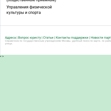
Управления физической
культуры и спорта
Адреса
|
Вопрос юристу
|
Статьи
|
Контакты поддержки
|
Новости пар
Справочник по государственным учреждениям Москвы, удобный поиск по карте, по райо
улице.
<
>