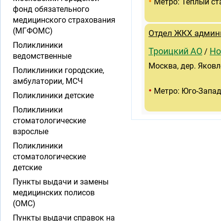
•
Метро: Теплый ст
фонд обязательного
медицинского страхования
(МГФОМС)
Отдел ЖКХ админ
Поликлиники
Троицкий АО
Но
/
ведомственные
Москва, дер. Яковл
Поликлиники городские,
амбулатории, МСЧ
•
Метро: Юго-Запа
Поликлиники детские
Поликлиники
стоматологические
взрослые
Поликлиники
стоматологические
детские
Пункты выдачи и замены
медицинских полисов
(ОМС)
Пункты выдачи справок на