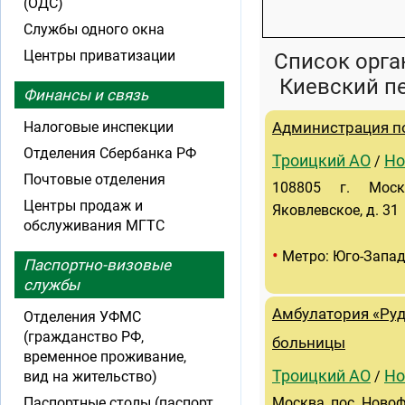
(ОДС)
Службы одного окна
Центры приватизации
Список орга
Киевский пе
Финансы и связь
Налоговые инспекции
Администрация п
Отделения Сбербанка РФ
Троицкий АО
Но
/
Почтовые отделения
108805 г. Москв
Центры продаж и
Яковлевское, д. 31
обслуживания МГТС
•
Метро: Юго-Запа
Паспортно-визовые
службы
Амбулатория «Руд
Отделения УФМС
(гражданство РФ,
больницы
временное проживание,
Троицкий АО
Но
вид на жительство)
/
Паспортные столы (паспорт
Москва, пос. Новоф