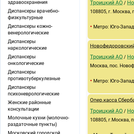
здравоохранения
Троицкий АО
Но
/
Диспансеры врачебно-
108805, г. Москва,
физкультурные
•
Диспансеры кожно-
Метро: Юго-Запа
венерологические
Диспансеры
Новофедоровский
наркологические
Диспансеры
Троицкий АО
Но
/
онкологические
Москва, пос. Новоф
Диспансеры
противотуберкулезные
•
Метро: Юго-Запа
Диспансеры
психоневрологические
Опер.касса Сберб
Женские районные
консультации
Троицкий АО
Но
/
Молочные кухни (молочно-
108805, г.Москва, 
раздаточные пункты)
Московский городской