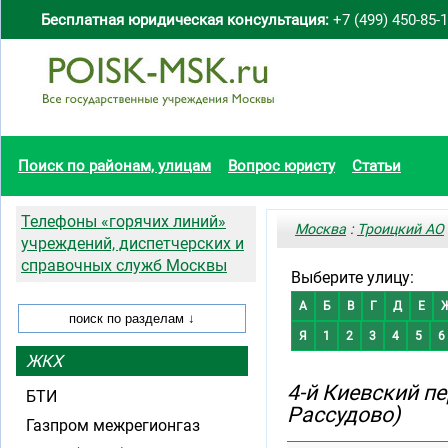
Бесплатная юридическая консультация:
+7 (499) 450-85-
Поиск по районам, улицам
Вопрос юристу
Статьи
Телефоны «горячих линий»
Москва
:
Троицкий АО
учреждений, диспетчерских и
справочных служб Москвы
Выберите улицу:
А
Б
В
Г
Д
Е
Я
1
2
3
4
5
6
ЖКХ
4-й Киевский пе
БТИ
Рассудово)
Газпром межрегионгаз