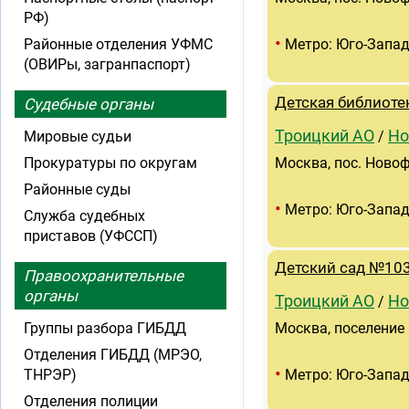
РФ)
•
Районные отделения УФМС
Метро: Юго-Запа
(ОВИРы, загранпаспорт)
Детская библиоте
Судебные органы
Троицкий АО
Но
Мировые судьи
/
Прокуратуры по округам
Москва, пос. Новоф
Районные суды
•
Метро: Юго-Запа
Служба судебных
приставов (УФССП)
Детский сад №103
Правоохранительные
органы
Троицкий АО
Но
/
Группы разбора ГИБДД
Москва, поселение
Отделения ГИБДД (МРЭО,
•
ТНРЭР)
Метро: Юго-Запа
Отделения полиции