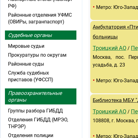
РФ)
•
Метро: Юго-Запа
Районные отделения УФМС
(ОВИРы, загранпаспорт)
Амбулатория «Пти
Судебные органы
больницы
Мировые судьи
Троицкий АО
Пе
/
Прокуратуры по округам
Москва, пос. Пер
Районные суды
усадьба, д. 23
Служба судебных
•
приставов (УФССП)
Метро: Юго-Запа
Правоохранительные
органы
Библиотека МБУ 
Группы разбора ГИБДД
Троицкий АО
Пе
/
Отделения ГИБДД (МРЭО,
108808, г. Москва, 
ТНРЭР)
•
Отделения полиции
Метро: Юго-Запа