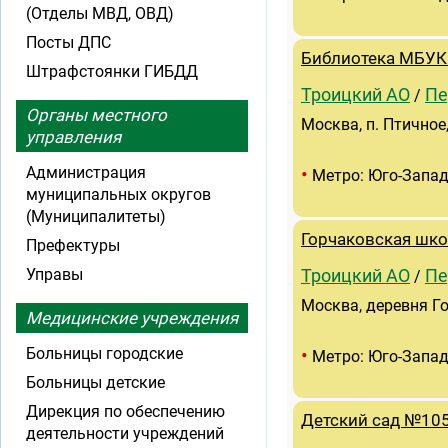
(Отделы МВД, ОВД)
Посты ДПС
Библиотека МБУК 
Штрафстоянки ГИБДД
Троицкий АО
Пе
/
Органы местного
Москва, п. Птичное
управления
•
Администрация
Метро: Юго-Запа
муниципальных округов
(Муниципалитеты)
Горчаковская шк
Префектуры
Управы
Троицкий АО
Пе
/
Москва, деревня Г
Медицинские учреждения
•
Больницы городские
Метро: Юго-Запа
Больницы детские
Дирекция по обеспечению
Детский сад №105
деятельности учреждений