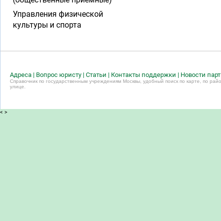
Управления физической
культуры и спорта
Адреса
|
Вопрос юристу
|
Статьи
|
Контакты поддержки
|
Новости пар
Справочник по государственным учреждениям Москвы, удобный поиск по карте, по райо
улице.
<
>