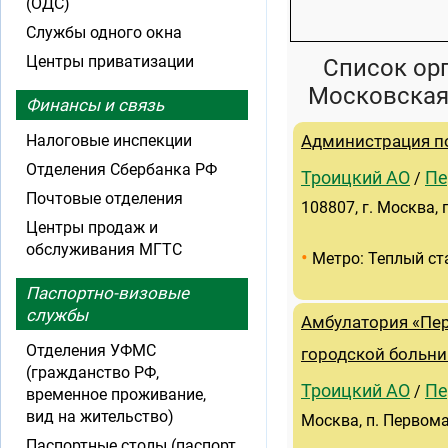
(ОДС)
Службы одного окна
Центры приватизации
Список ор
Московская
Финансы и связь
Налоговые инспекции
Администрация п
Отделения Сбербанка РФ
Троицкий АО
Пе
/
Почтовые отделения
108807, г. Москва, 
Центры продаж и
обслуживания МГТС
•
Метро: Теплый ст
Паспортно-визовые
службы
Амбулатория «Пе
Отделения УФМС
городской больн
(гражданство РФ,
Троицкий АО
Пе
/
временное проживание,
вид на жительство)
Москва, п. Первомай
Паспортные столы (паспорт