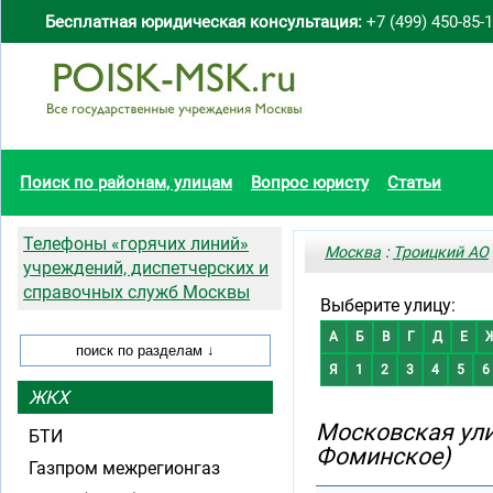
Бесплатная юридическая консультация:
+7 (499) 450-85-
Поиск по районам, улицам
Вопрос юристу
Статьи
Телефоны «горячих линий»
Москва
:
Троицкий АО
учреждений, диспетчерских и
справочных служб Москвы
Выберите улицу:
А
Б
В
Г
Д
Е
Я
1
2
3
4
5
6
ЖКХ
Московская ули
БТИ
Фоминское)
Газпром межрегионгаз