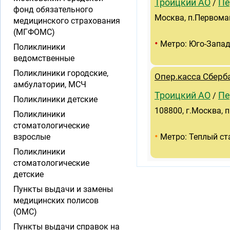
Троицкий АО
Пе
/
фонд обязательного
Москва, п.Первомай
медицинского страхования
(МГФОМС)
•
Метро: Юго-Запа
Поликлиники
ведомственные
Поликлиники городские,
Опер.касса Сберб
амбулатории, МСЧ
Троицкий АО
Пе
/
Поликлиники детские
108800, г.Москва, 
Поликлиники
стоматологические
•
взрослые
Метро: Теплый ст
Поликлиники
стоматологические
детские
Пункты выдачи и замены
медицинских полисов
(ОМС)
Пункты выдачи справок на