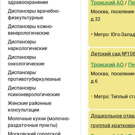
здравоохранения
Троицкий АО
Пе
/
Диспансеры врачебно-
Москва, поселение
физкультурные
д.32
Диспансеры кожно-
венерологические
•
Метро: Юго-Запа
Диспансеры
наркологические
Детский сад №106
Диспансеры
онкологические
Троицкий АО
Пе
/
Диспансеры
Москва, поселение
противотуберкулезные
д.6
Диспансеры
психоневрологические
•
Метро: Теплый ст
Женские районные
консультации
Дошкольное отдел
Молочные кухни (молочно-
раздаточные пункты)
группой кратков
Московский городской