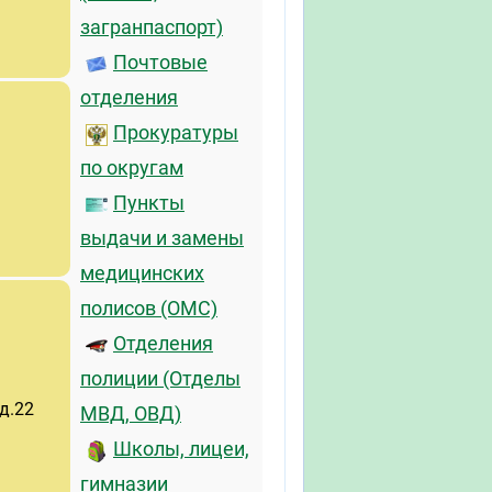
загранпаспорт)
Почтовые
отделения
Прокуратуры
по округам
Пункты
выдачи и замены
медицинских
полисов (ОМС)
Отделения
полиции (Отделы
д.22
МВД, ОВД)
Школы, лицеи,
гимназии