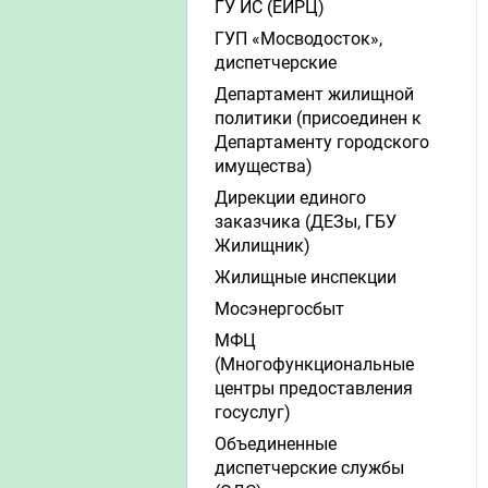
ГУ ИС (ЕИРЦ)
ГУП «Мосводосток»,
диспетчерские
Департамент жилищной
политики (присоединен к
Департаменту городского
имущества)
Дирекции единого
заказчика (ДЕЗы, ГБУ
Жилищник)
Жилищные инспекции
Мосэнергосбыт
МФЦ
(Многофункциональные
центры предоставления
госуслуг)
Объединенные
диспетчерские службы