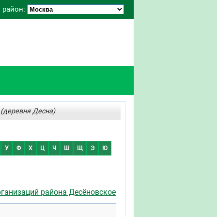
 район:
 (деревня Десна)
У
Ф
Х
Ц
Ч
Ш
Щ
Э
Ю
рганизаций района Десёновское