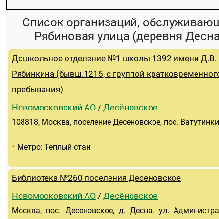
Список организаций, обслуживаю
Рябиновая улица (деревня Десна
Дошкольное отделение №1 школы 1392 имени Д.В.
Рябинкина (бывш.1215, с группой кратковременног
пребывания)
Новомосковский АО
Десёновское
/
108818, Москва, поселение Десеновское, пос. Ватутинки
•
Метро: Теплый стан
Библиотека №260 поселения Десеновское
Новомосковский АО
Десёновское
/
Москва, пос. Десеновское, д. Десна, ул. Администра