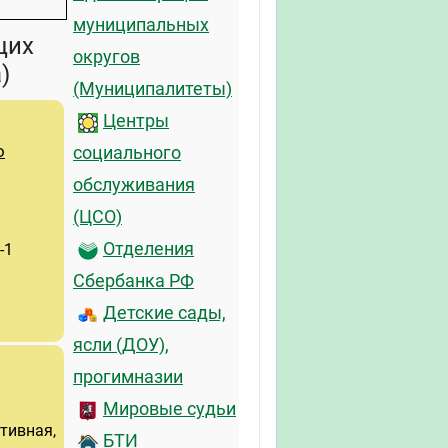
муниципальных
щих
округов
)
(Муниципалитеты)
Центры
о
социального
обслуживания
(ЦСО)
Отделения
-1
Сбербанка РФ
Детские сады,
ясли (ДОУ),
прогимназии
Мировые судьи
тивная,
БТИ