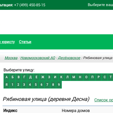
Выберите ваш
ьтация:
+7 (499) 450-85-15
с юристу
Статьи
Москва
:
Новомосковский АО
:
Десёновское
: Рябиновая улица
Выберите улицу:
А
Б
В
Г
Д
Е
Ж
З
И
К
Л
М
Н
О
П
Р
С
Т
Я
1
2
3
4
5
6
7
8
9
Рябиновая улица (деревня Десна)
Список о
Индекс
Номера домов