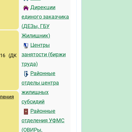
Дирекции
единого заказчика
(ДЕЗы, ГБУ
Жилищник)
Центры
занятости (биржи
.16 (ДК
труда)
Районные
отделы центра
жилищных
еления
субсидий
Районные
отделения УФМС
(ОВИРы,