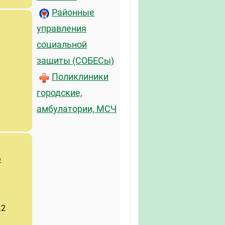
Районные
управления
социальной
защиты (СОБЕСы)
Поликлиники
городские,
амбулатории, МСЧ
о
.2