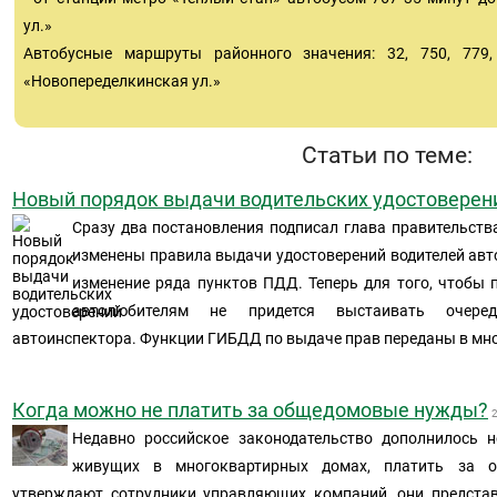
ул.»
Автобусные маршруты районного значения: 32, 750, 779, 
«Новопеределкинская ул.»
Статьи по теме:
Новый порядок выдачи водительских удостоверен
Сразу два постановления подписал глава правительств
изменены правила выдачи удостоверений водителей авт
изменение ряда пунктов ПДД. Теперь для того, чтобы 
автолюбителям не придется выстаивать очер
автоинспектора. Функции ГИБДД по выдаче прав переданы в м
Когда можно не платить за общедомовые нужды?
Недавно российское законодательство дополнилось 
живущих в многоквартирных домах, платить за 
утверждают сотрудники управляющих компаний, они представ