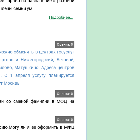
еет право на назначение страховой
 члены семьи ум
Подробнее...
Оценка: 0
можно обменять в центрах госуслуг
ртово и Нижегородский, Беговой,
йлово, Матушкино. Адреса центров
. С 1 апреля услугу планируется
луг Москвы
Оценка: 0
язи со сменой фамилии в МФЦ на
Оценка: 0
нсию.Могу ли я ее оформить в МФЦ