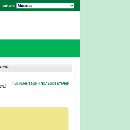
 район:
кино
|
Комментарии пользователей
уг)