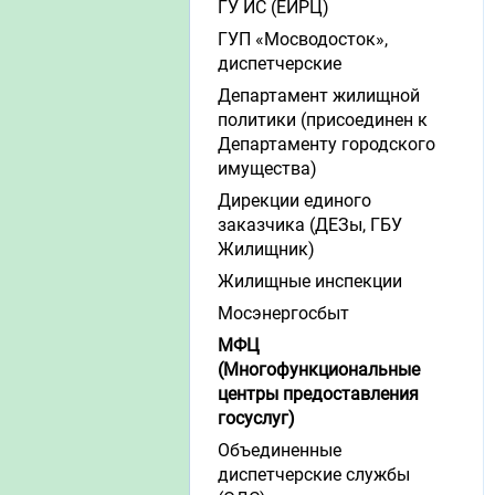
ГУ ИС (ЕИРЦ)
ГУП «Мосводосток»,
диспетчерские
Департамент жилищной
политики (присоединен к
Департаменту городского
имущества)
Дирекции единого
заказчика (ДЕЗы, ГБУ
Жилищник)
Жилищные инспекции
Мосэнергосбыт
МФЦ
(Многофункциональные
центры предоставления
госуслуг)
Объединенные
диспетчерские службы