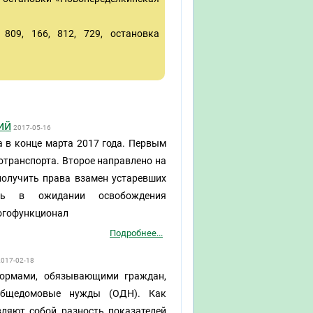
809, 166, 812, 729, остановка
ий
2017-05-16
а в конце марта 2017 года. Первым
отранспорта. Второе направлено на
получить права взамен устаревших
едь в ожидании освобождения
ногофункционал
Подробнее...
2017-02-18
нормами, обязывающими граждан,
общедомовые нужды (ОДН). Как
ляют собой разность показателей