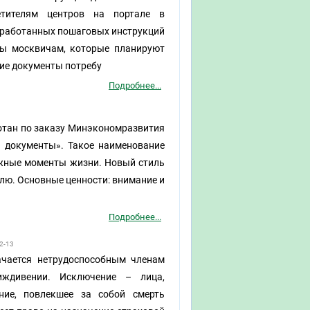
етителям центров на портале в
зработанных пошаговых инструкций
ны москвичам, которые планируют
акие документы потребу
Подробнее...
тан по заказу Минэкономразвития
и документы». Такое наименование
ажные моменты жизни. Новый стиль
лю. Основные ценности: внимание и
Подробнее...
2-13
ачается нетрудоспособным членам
ждивении. Исключение – лица,
ние, повлекшее за собой смерть