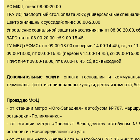
УС МФЦ: пн-вс 08.00-20.00
ГКУ ИС, паспортный стол, оплата ЖКУ, универсальные специалис
Центр жилищных субсидий: пн-вс 08.00-20.00
Управление социальной защиты населения: пн-пт 08.00-20.00, сб
ЗАГС: пн-пт 08.00-20.00, сб 9.00-15.45
ГУ МВД (УФМС): пн 09.00-18.00 (перерыв 14.00-14.45), вт, чт 11.
09.00-13.00, пт 09.00-16.45 (перерыв 14.00-14.45), сб 09.00-16.00
ПФР: пн-чт 09.00-18.00, пт 09.00-16.45, сб, вс - выходной
Дополнительные услуги:
оплата госпошлин и коммунальн
терминалы; фото- и копировальные услуги; детская комната; бе
Проезд до МФЦ
- от станции метро «Юго-Западная» автобусом №707, маршр
остановки «Поликлиника»
- от станции метро «Проспект Вернадского» автобусом №8
остановки «Новопеределкинская ул.»
- от станции метро «Теплый стан» автобусом 767 35 минут д