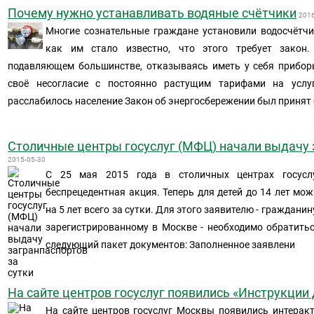
Почему нужно устанавливать водяные счётчики
2016
Многие сознательные граждане установили водосчётчик
как им стало известно, что этого требует закон
подавляющем большинстве, отказываясь иметь у себя прибор
своё несогласие с постоянно растущим тарифами на услу
расслабилось население Закон об энергосбережении был принят
Столичные центры госуслуг (МФЦ) начали выдачу 
2015-05-30
С 25 мая 2015 года в столичных центрах госусл
беспрецедентная акция. Теперь для детей до 14 лет мо
на 5 лет всего за сутки. Для этого заявителю - граждан
зарегистрированному в Москве - необходимо обратитьс
следующий пакет документов: Заполненное заявлени
На сайте центров госуслуг появились «Инструкции
На сайте центров госуслуг Москвы появились интерак