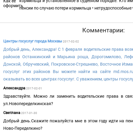
кормильца и установленное в судебном порядке. Кто им
пенсии по случаю потери кормильца • нетрудоспособные
Комментарии:
Центры госуслуг города Москвы
2017-02-02
Добрый день, Александра! С 1 февраля водительские права воз
районов Останкинский и Марьина роща, Дорогомилово, Лефо
Донской, Обручевский, Покровское-Стрешнево, Восточное Изма
госуслуг этих районов Вы можете найти на сайте md.mos.ru
оказывать во всех центрах госуслуг. С уважением, центры госус
Александра
2017-02-01
Здравствуйте. Можно ли заменить водительские права в св
ул.Новопеределкинская?
Светлана
2017-01-30
Добрый день.Скажите пожалуйста мне в этом году идти на пе
Ново-Переделкино?