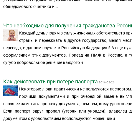
общедомового счетчика и...
Что необходимо для получения гражданства Росси
Каждый день людям в силу жизненных обстоятельств пр
страны и переезжать в другое государство, меняя мес
переезда, в данном случае, в Российскую Федерацию? А еще нуж
оформлением этих документов. Приезд на ПМЖ в Россию, а т
сугубо добровольное решение каждого ч
Как действовать при потере паспорта
2016-02-26
Некоторые люди практически не пользуются паспортом.
прочими документами и при очередной замене выгля
сложнее заметить пропажу документа, чем тем, кому удостовере
Если паспорт вдруг пропал (утерян или украден), владелец
документом с удовольствием воспользуются мошенники