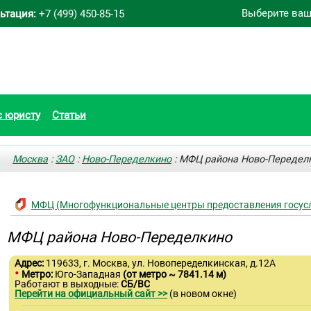
Выберите ваш
ьтация:
+7 (499) 450-85-15
с юристу
Статьи
Москва
:
ЗАО
:
Ново-Переделкино
: МФЦ района Ново-Передел
МФЦ (Многофункциональные центры предоставления госусл
МФЦ района Ново-Переделкино
Адрес:
119633, г. Москва, ул. Новопеределкинская, д.12А
•
Метро:
Юго-Западная
(от метро ~ 7841.14 м)
Работают в выходные:
СБ/ВС
Перейти на официальный сайт >>
(в новом окне)