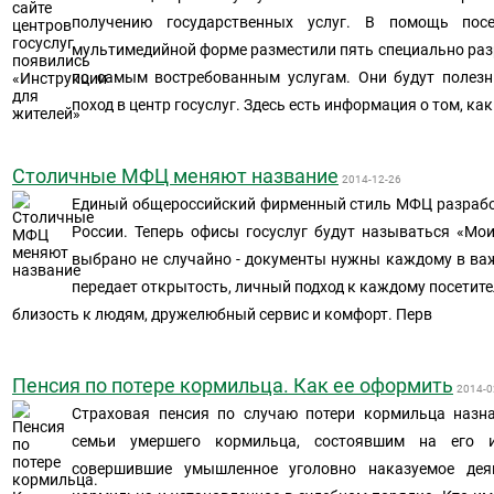
получению государственных услуг. В помощь пос
мультимедийной форме разместили пять специально ра
по самым востребованным услугам. Они будут полез
поход в центр госуслуг. Здесь есть информация о том, к
Столичные МФЦ меняют название
2014-12-26
Единый общероссийский фирменный стиль МФЦ разрабо
России. Теперь офисы госуслуг будут называться «Мо
выбрано не случайно - документы нужны каждому в в
передает открытость, личный подход к каждому посетите
близость к людям, дружелюбный сервис и комфорт. Перв
Пенсия по потере кормильца. Как ее оформить
2014-0
Страховая пенсия по случаю потери кормильца назн
семьи умершего кормильца, состоявшим на его и
совершившие умышленное уголовно наказуемое дея