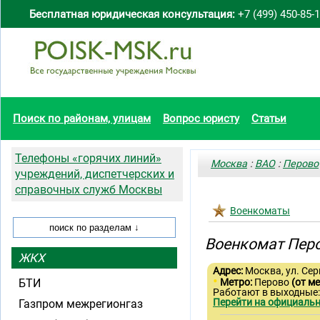
Бесплатная юридическая консультация:
+7 (499) 450-85-
Поиск по районам, улицам
Вопрос юристу
Статьи
Телефоны «горячих линий»
Москва
:
ВАО
:
Перово
учреждений, диспетчерских и
справочных служб Москвы
Военкоматы
Военкомат Пер
ЖКХ
Адрес:
Москва, ул. Серг
•
БТИ
Метро:
Перово
(от м
Работают в выходные:
Перейти на официальн
Газпром межрегионгаз