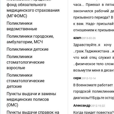
фонд обязательного
часа... Приехал в пят
медицинского страхования
закончился рабочий де
(МГФОМС)
призывного периода? В 
Поликлиники
к вам. Надо- присылай
ведомственные
отношением к призывн
Поликлиники городские,
azam
2013-02-26
амбулатории, МСЧ
Здравствуйте..я хоч
Поликлиники детские
..граж.Таджикистана ..и
Поликлиники
что мой отец служил в
стоматологические
..физическое тело слож
взрослые
возьмутли меня в десан
Поликлиники
серж
2012-12-14
стоматологические
В Военкомате работае
детские
городской поликлинни
Пункты выдачи и замены
диагнозы!!!Будьте осто
медицинских полисов
(ОМС)
Александр
2012-10-22
Пункты выдачи справок на
Когда придет повестка?