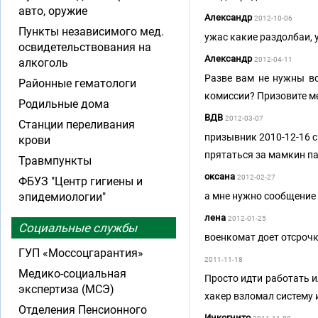
авто, оружие
Александр
2012-10-06
Пункты независимого мед.
ужас какие раздолбаи, 
освидетельствования на
Александр
2012-04-11
алкоголь
Разве вам не нужны во
Районные гематологи
комиссии? Призовите ме
Родильные дома
ВДВ
2012-03-07
Станции переливания
призывник 2010-12-16 с
крови
прятаться за мамкин па
Травмпункты
оксана
2012-02-27
ФБУЗ "Центр гигиены и
эпидемиологии"
а мне нужно сообщение 
лена
2012-01-25
Социальные службы
военкомат доет отсрочк
ГУП «Моссоцгарантия»
2011-11-18
Медико-социальная
Просто идти работать и
экспертиза (МСЭ)
хакер взломал систему и
Отделения Пенсионного
Инкогнито