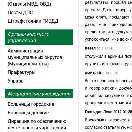
результаты, прошёл м
(Отделы МВД, ОВД)
врачам. Даже хирург у
Посты ДПС
меня опять посылают. 
Штрафстоянки ГИБДД
раза, мне приходило
предоставлять докуме
Органы местного
успокоиться, мне до сих
управления
павел
2013-11-08
Администрация
отслужил в армии.а пот
муниципальных округов
(Муниципалитеты)
вручить.интересно куда
Префектуры
дмитрий
2013-08-26
Управы
был в перовском военко
и говорю.какии докум
Медицинские учреждения
обьяснил ситуацию что
прописном нет отметки ч
Больницы городские
Гость для Лена 2012-01-2
Больницы детские
Военкомат отсрочек дл
Дирекция по обеспечению
деятельности учреждений
согласно статьям УК РФ