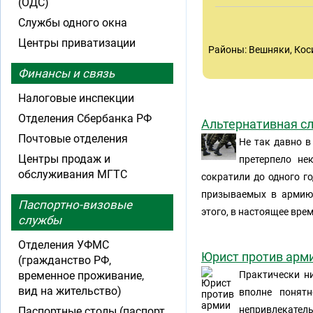
(ОДС)
Службы одного окна
Центры приватизации
Районы: Вешняки, Кос
Финансы и связь
Налоговые инспекции
Отделения Сбербанка РФ
Альтернативная с
Почтовые отделения
Не так давно 
Центры продаж и
претерпело не
обслуживания МГТС
сократили до одного г
призываемых в армию,
Паспортно-визовые
этого, в настоящее врем
службы
Отделения УФМС
Юрист против арм
(гражданство РФ,
временное проживание,
Практически н
вид на жительство)
вполне понят
непривлекатель
Паспортные столы (паспорт