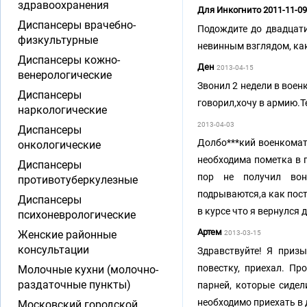
здравоохранения
Для Инкогнито 2011-11-0
Диспансеры врачебно-
Подождите до двадцати
физкультурные
невинным взглядом, как 
Диспансеры кожно-
Ден
2013-04-15
венерологические
Звонил 2 недели в воен
Диспансеры
говорил,хочу в армию.Т
наркологические
2013-04-03
Диспансеры
Долбо***кий военкомат!
онкологические
необходима пометка в п
Диспансеры
пор не получил воню
противотуберкулезные
подрываются,а как пост
Диспансеры
в курсе что я вернулся 
психоневрологические
Артем
Женские районные
2013-03-15
консультации
Здравствуйте! Я приз
повестку, приехал. П
Молочные кухни (молочно-
раздаточные пункты)
парней, которые сидел
необходимо приехать в 
Московский городской