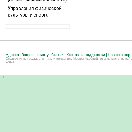
Управления физической
культуры и спорта
Адреса
|
Вопрос юристу
|
Статьи
|
Контакты поддержки
|
Новости пар
Справочник по государственным учреждениям Москвы, удобный поиск по карте, по райо
улице.
<
>