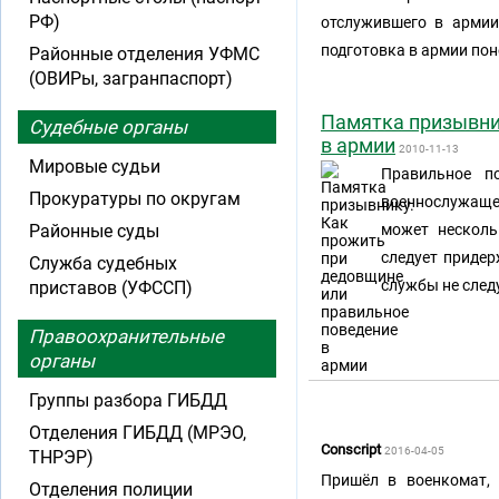
РФ)
отслужившего в армии,
подготовка в армии пон
Районные отделения УФМС
(ОВИРы, загранпаспорт)
Памятка призывни
Судебные органы
в армии
2010-11-13
Мировые судьи
Правильное п
Прокуратуры по округам
военнослужащег
Районные суды
может несколь
следует придер
Служба судебных
службы не следу
приставов (УФССП)
Правоохранительные
органы
Группы разбора ГИБДД
Отделения ГИБДД (МРЭО,
Conscript
2016-04-05
ТНРЭР)
Пришёл в военкомат, 
Отделения полиции