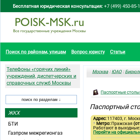
Бесплатная юридическая консультация:
+7 (499) 450-85-
Поиск по районам, улицам
Вопрос юристу
Статьи
Телефоны «горячих линий»
Москва
:
ЮАО
:
Бирюл
учреждений, диспетчерских и
справочных служб Москвы
Паспортные столы 
Паспортный сто
ЖКХ
Адрес:
117403, г. Моск
•
БТИ
Метро:
Пражская
(от
Работают в выходные
Перейти на официальн
Газпром межрегионгаз