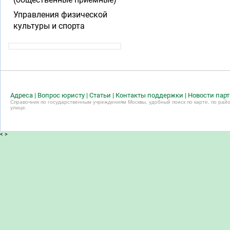
Управления физической
культуры и спорта
Адреса
|
Вопрос юристу
|
Статьи
|
Контакты поддержки
|
Новости пар
Справочник по государственным учреждениям Москвы, удобный поиск по карте, по райо
улице.
<
>