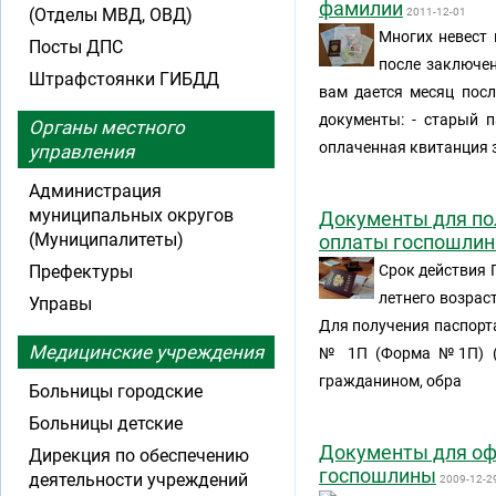
фамилии
(Отделы МВД, ОВД)
2011-12-01
Многих невест
Посты ДПС
после заключе
Штрафстоянки ГИБДД
вам дается месяц посл
документы: - старый п
Органы местного
оплаченная квитанция з
управления
Администрация
муниципальных округов
Документы для по
(Муниципалитеты)
оплаты госпошли
Префектуры
Срок действия 
летнего возраст
Управы
Для получения паспорта
Медицинские учреждения
№ 1П (Форма №1П) (о
гражданином, обра
Больницы городские
Больницы детские
Документы для оф
Дирекция по обеспечению
госпошлины
деятельности учреждений
2009-12-2