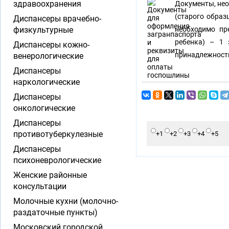
здравоохранения
Документы, нео
(старого образ
Диспансеры врачебно-
физкультурные
необходимо пр
ребенка) – 1 
Диспансеры кожно-
принадлежности
венерологические
Диспансеры
наркологические
Диспансеры
онкологические
Диспансеры
противотуберкулезные
+1
+2
+3
+4
+5
Диспансеры
психоневрологические
Женские районные
консультации
Молочные кухни (молочно-
раздаточные пункты)
Московский городской