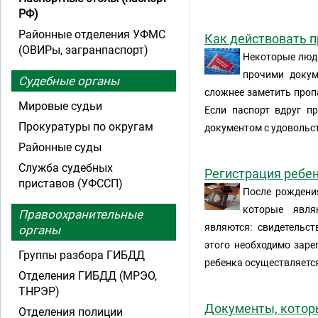
РФ)
Районные отделения УФМС
Как действовать п
(ОВИРы, загранпаспорт)
Некоторые люди
прочими докум
Судебные органы
сложнее заметить пропа
Мировые судьи
Если паспорт вдруг п
Прокуратуры по округам
документом с удовольс
Районные суды
Служба судебных
Регистрация ребен
приставов (УФССП)
После рождени
которые явля
Правоохранительные
являются: свидетельс
органы
этого необходимо заре
Группы разбора ГИБДД
ребенка осуществляетс
Отделения ГИБДД (МРЭО,
ТНРЭР)
Документы, котор
Отделения полиции