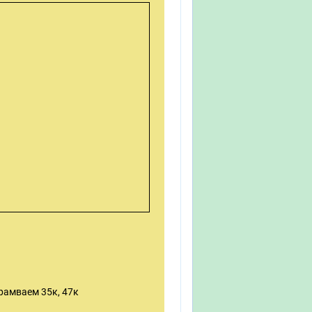
трамваем 35к, 47к