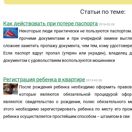
Статьи по теме:
Как действовать при потере паспорта
2016-02-26
Некоторые люди практически не пользуются паспортом.
прочими документами и при очередной замене выгля
сложнее заметить пропажу документа, чем тем, кому удостовере
Если паспорт вдруг пропал (утерян или украден), владелец
документом с удовольствием воспользуются мошенники
Регистрация ребенка в квартире
2013-02-28
После рождения ребенка необходимо оформить правов
которые являются обязательной процедурой офор
являются: свидетельство о рождении, полис обязательного 
этого необходимо зарегистрировать ребенка по месту его про
ребенка осуществляется простейшим способом – штампом в сви