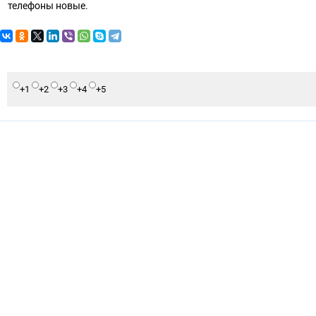
телефоны новые.
+1
+2
+3
+4
+5