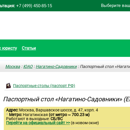
Выберите ваш
ьтация:
+7 (499) 450-85-15
с юристу
Статьи
Москва
:
ЮАО
:
Нагатино-Садовники
: Паспортный стол «Нагат
Паспортные столы (паспорт РФ)
Паспортный стол «Нагатино-Садовники» (
Адрес:
Москва, Варшавское шоссе, д. 47, корп. 4
•
Метро:
Нагатинская
(от метро ~ 700.23 м)
Работают в выходные:
СБ/ВС
Перейти на официальный сайт >>
(в новом окне)