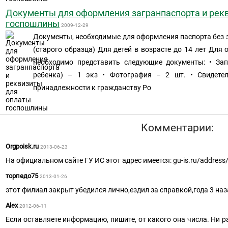
Документы для оформления загранпаспорта и рек
госпошлины
2009-12-29
Документы, необходимые для оформления паспорта без 
(старого образца) Для детей в возрасте до 14 лет Для
необходимо представить следующие документы: • Зап
ребенка) – 1 экз • Фотография – 2 шт. • Свидете
принадлежности к гражданству Ро
Комментарии:
Orgpoisk.ru
2013-06-23
На официальном сайте ГУ ИС этот адрес имеется: gu-is.ru/address/
торпедо75
2013-01-26
этот филиал закрыт убедился лично,ездил за справкой,года 3 на
Alex
2012-06-11
Если оставляете информацию, пишите, от какого она числа. Ни р