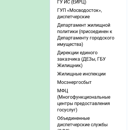
ГУ ИС (ЕИРЦ)
ГУП «Мосводосток»,
диспетчерские
Департамент жилищной
политики (присоединен к
Департаменту городского
имущества)
Дирекции единого
заказчика (ДЕЗы, ГБУ
Жилищник)
Жилищные инспекции
Мосэнергосбыт
МФЦ
(Многофункциональные
центры предоставления
госуслуг)
Объединенные
диспетчерские службы