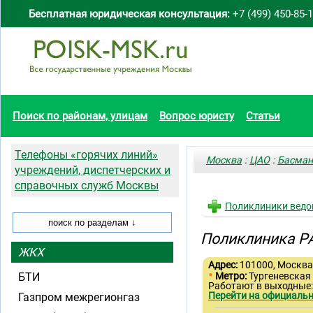
Бесплатная юридическая консультация:
+7 (499) 450-85-
Поиск по районам, улицам
Вопрос юристу
Статьи
Телефоны «горячих линий»
Москва
:
ЦАО
:
Басма
учреждений, диспетчерских и
справочных служб Москвы
Поликлиники вед
Поликлиника Р
ЖКХ
Адрес:
101000, Москва,
•
БТИ
Метро:
Тургеневская
Работают в выходные
Перейти на официальн
Газпром межрегионгаз