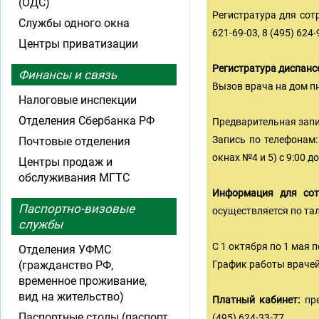
(ОДС)
Регистратура для сот
Службы одного окна
621-69-03, 8 (495) 624-
Центры приватизации
Регистратура диспанс
Финансы и связь
Вызов врача на дом пн-п
Налоговые инспекции
Отделения Сбербанка РФ
Предварительная запис
Запись по телефонам: 
Почтовые отделения
окнах №4 и 5) с 9:00 до
Центры продаж и
обслуживания МГТС
Информация для сот
Паспортно-визовые
осуществляется по та
службы
С 1 октября по 1 мая 
Отделения УФМС
(гражданство РФ,
График работы врачей 
временное проживание,
вид на жительство)
Платный кабинет:
пре
Паспортные столы (паспорт
(495) 624-33-77