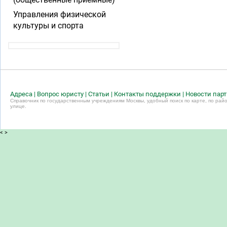
Управления физической
культуры и спорта
Адреса
|
Вопрос юристу
|
Статьи
|
Контакты поддержки
|
Новости пар
Справочник по государственным учреждениям Москвы, удобный поиск по карте, по райо
улице.
<
>