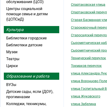
обслуживания (ЦСО)
Спартаковская улица
Центры социальной
Спартаковский переул
помощи семье и детям
(ЦСПСиД)
Старая Басманная ул
Старокирочный переу
Культура
Старосадский переуло
Библиотеки городские
Сыромятническая на
Библиотеки детские
Сыромятнический про
Музеи
Технический переулок
Театры
Цирки
Токмаков переулок
улица Александра Лу
Образование и работа
улица Воронцово Поле
ВУЗы
улица Госпитальный В
Детские сады, ясли (ДОУ),
улица Жуковского
прогимназии
Колледжи, техникумы,
улица Забелина