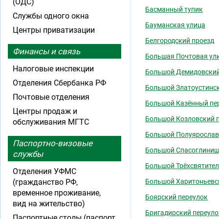
(ОДС)
Басманный тупик
Службы одного окна
Бауманская улица
Центры приватизации
Белгородский проезд
Финансы и связь
Большая Почтовая ул
Налоговые инспекции
Большой Демидовский
Отделения Сбербанка РФ
Большой Златоустинск
Почтовые отделения
Большой Казённый пе
Центры продаж и
Большой Козловский 
обслуживания МГТС
Большой Полуярослав
Паспортно-визовые
Большой Спасоглинищ
службы
Большой Трёхсвятител
Отделения УФМС
(гражданство РФ,
Большой Харитоньевс
временное проживание,
Боярский переулок
вид на жительство)
Бригадирский переуло
Паспортные столы (паспорт