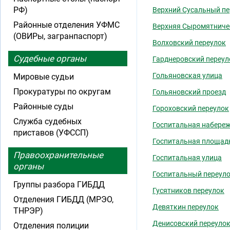
РФ)
Верхний Сусальный пе
Районные отделения УФМС
Верхняя Сыромятниче
(ОВИРы, загранпаспорт)
Волховский переулок
Судебные органы
Гарднеровский переул
Гольяновская улица
Мировые судьи
Прокуратуры по округам
Гольяновский проезд
Районные суды
Гороховский переулок
Служба судебных
Госпитальная набере
приставов (УФССП)
Госпитальная площад
Правоохранительные
Госпитальная улица
органы
Госпитальный переул
Группы разбора ГИБДД
Гусятников переулок
Отделения ГИБДД (МРЭО,
Девяткин переулок
ТНРЭР)
Денисовский переуло
Отделения полиции