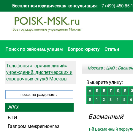
Бесплатная юридическая консультация:
+7 (499) 450-85-
Поиск по районам, улицам
Вопрос юристу
Статьи
Телефоны «горячих линий»
Москва
:
ЦАО
:
Басма
учреждений, диспетчерских и
справочных служб Москвы
Выберите улицу:
А
Б
В
Г
Д
Е
Я
1
2
3
4
5
6
ЖКХ
Басманный
БТИ
Газпром межрегионгаз
1-й Басманный переул