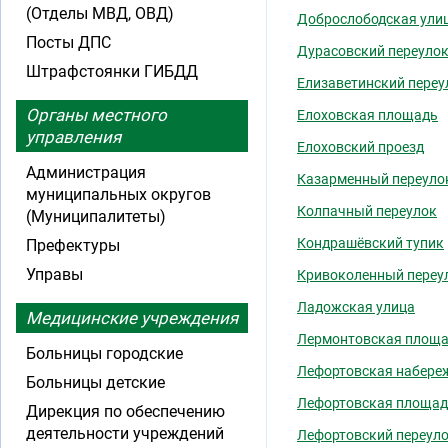
(Отделы МВД, ОВД)
Доброслободская ули
Посты ДПС
Дурасовский переуло
Штрафстоянки ГИБДД
Елизаветинский переу
Органы местного
Елоховская площадь
управления
Елоховский проезд
Администрация
Казарменный переуло
муниципальных округов
Колпачный переулок
(Муниципалитеты)
Кондрашёвский тупик
Префектуры
Управы
Кривоколенный переу
Ладожская улица
Медицинские учреждения
Лермонтовская площ
Больницы городские
Лефортовская набере
Больницы детские
Лефортовская площа
Дирекция по обеспечению
деятельности учреждений
Лефортовский переул