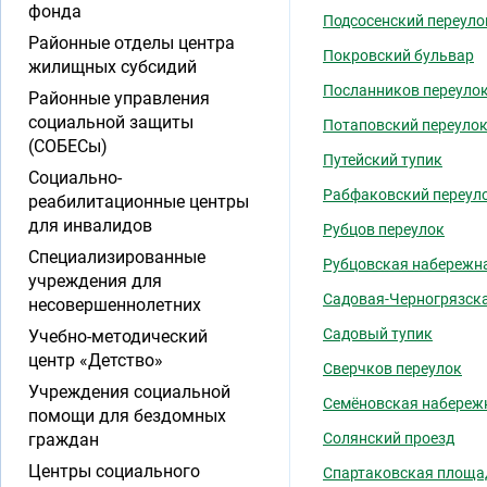
фонда
Подсосенский переуло
Районные отделы центра
Покровский бульвар
жилищных субсидий
Посланников переуло
Районные управления
социальной защиты
Потаповский переуло
(СОБЕСы)
Путейский тупик
Социально-
Рабфаковский переул
реабилитационные центры
для инвалидов
Рубцов переулок
Специализированные
Рубцовская набережн
учреждения для
Садовая-Черногрязск
несовершеннолетних
Садовый тупик
Учебно-методический
центр «Детство»
Сверчков переулок
Учреждения социальной
Семёновская набереж
помощи для бездомных
граждан
Солянский проезд
Центры социального
Спартаковская площа