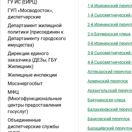
ГУ ИС (ЕИРЦ)
1-й Ирининский переу
ГУП «Мосводосток»,
1-й Сыромятнический 
диспетчерские
2-й Ирининский переу
Департамент жилищной
политики (присоединен к
2-я Бауманская улица
Департаменту городского
3-й Ирининский переу
имущества)
3-й Сыромятнический 
Дирекции единого
заказчика (ДЕЗы, ГБУ
4-й Сыромятнический 
Жилищник)
Аптекарский переулок
Жилищные инспекции
Армянский переулок
Мосэнергосбыт
Архангельский переул
МФЦ
(Многофункциональные
Бакунинская улица
центры предоставления
Балакиревский переу
госуслуг)
Банковский переулок
Объединенные
диспетчерские службы
Барашёвский переуло