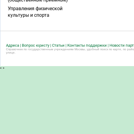
Управления физической
культуры и спорта
Адреса
|
Вопрос юристу
|
Статьи
|
Контакты поддержки
|
Новости пар
Справочник по государственным учреждениям Москвы, удобный поиск по карте, по райо
улице.
<
>