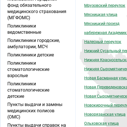
фонд обязательного
Мрузовский переулок
медицинского страхования
Мясницкая улица
(МГФОМС)
Мясницкий проезд
Поликлиники
ведомственные
набережная Академик
Поликлиники городские,
Налесный переулок
амбулатории, МСЧ
Нижний Сусальный пе
Поликлиники детские
Нижняя Красносельск
Поликлиники
стоматологические
Нижняя Сыромятничес
взрослые
Новая Басманная ули
Поликлиники
Новая Переведеновск
стоматологические
детские
Новая Сыромятническ
Пункты выдачи и замены
Новокирочный переул
медицинских полисов
Новорязанская улица
(ОМС)
Ольховская улица
Пункты выдачи справок на