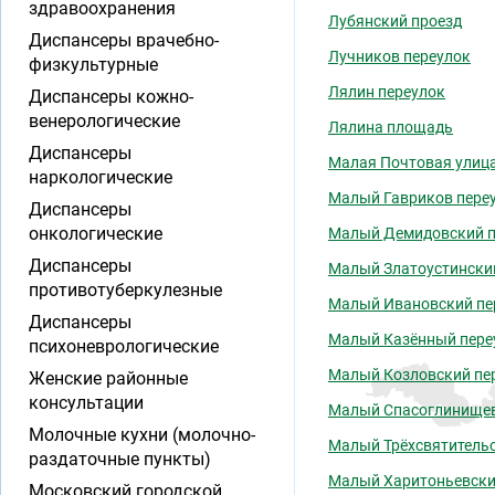
здравоохранения
Лубянский проезд
Диспансеры врачебно-
Лучников переулок
физкультурные
Лялин переулок
Диспансеры кожно-
венерологические
Лялина площадь
Диспансеры
Малая Почтовая улиц
наркологические
Малый Гавриков пере
Диспансеры
онкологические
Малый Демидовский п
Диспансеры
Малый Златоустински
противотуберкулезные
Малый Ивановский пе
Диспансеры
Малый Казённый пере
психоневрологические
Малый Козловский пе
Женские районные
консультации
Малый Спасоглинищев
Молочные кухни (молочно-
Малый Трёхсвятительс
раздаточные пункты)
Малый Харитоньевски
Московский городской