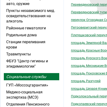
авто, оружие
Переведеновский пере
Пункты независимого мед.
Переведеновский тупи
освидетельствования на
переулок Огородная С
алкоголь
Петроверигский переу
Районные гематологи
Родильные дома
Плетешковский переу
Станции переливания
площадь Земляной Ва
крови
площадь Красные Вор
Травмпункты
площадь Курского Во
ФБУЗ "Центр гигиены и
площадь Мясницкие В
эпидемиологии"
площадь Покровские 
Социальные службы
площадь Разгуляй
ГУП «Моссоцгарантия»
площадь Цезаря Куни
Медико-социальная
Подколокольный пере
экспертиза (МСЭ)
Отделения Пенсионного
Подкопаевский переу