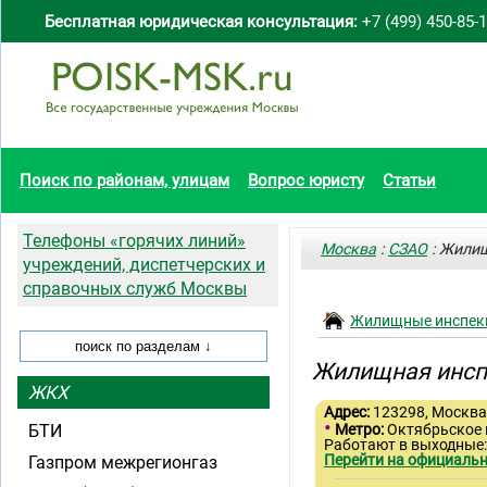
Бесплатная юридическая консультация:
+7 (499) 450-85-
Поиск по районам, улицам
Вопрос юристу
Статьи
Телефоны «горячих линий»
Москва
:
СЗАО
: Жили
учреждений, диспетчерских и
справочных служб Москвы
Жилищные инспек
Жилищная инсп
ЖКХ
Адрес:
123298, Москва,
•
БТИ
Метро:
Октябрьское
Работают в выходные:
Перейти на официальн
Газпром межрегионгаз