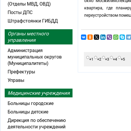
окно" Мосжилинспекции
(Отделы МВД, ОВД)
квартира, где плани
Посты ДПС
переустройством помещ
Штрафстоянки ГИБДД
Органы местного
управления
Администрация
муниципальных округов
+1
+2
+3
+4
+5
(Муниципалитеты)
Префектуры
Управы
Медицинские учреждения
Больницы городские
Больницы детские
Дирекция по обеспечению
деятельности учреждений