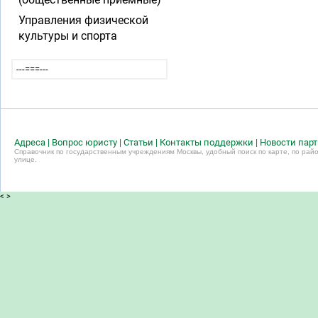
Управления физической
культуры и спорта
---===---
Адреса
|
Вопрос юристу
|
Статьи
|
Контакты поддержки
|
Новости пар
Справочник по государственным учреждениям Москвы, удобный поиск по карте, по райо
улице.
<
>