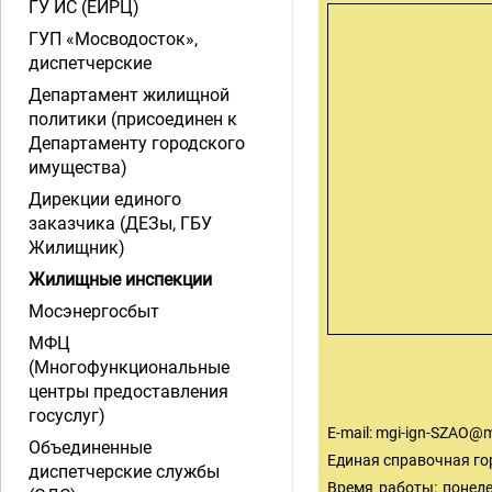
ГУ ИС (ЕИРЦ)
ГУП «Мосводосток»,
диспетчерские
Департамент жилищной
политики (присоединен к
Департаменту городского
имущества)
Дирекции единого
заказчика (ДЕЗы, ГБУ
Жилищник)
Жилищные инспекции
Мосэнергосбыт
МФЦ
(Многофункциональные
центры предоставления
госуслуг)
E-mail:
mgi-ign-SZAO@m
Объединенные
Единая справочная гор
диспетчерские службы
Время работы: понедел