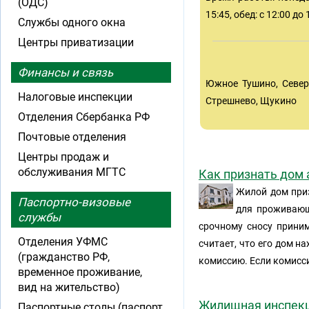
(ОДС)
15:45, обед: с 12:00 до 
Службы одного окна
Центры приватизации
Финансы и связь
Южное Тушино, Север
Налоговые инспекции
Стрешнево, Щукино
Отделения Сбербанка РФ
Почтовые отделения
Центры продаж и
обслуживания МГТС
Как признать дом
Жилой дом приз
Паспортно-визовые
для проживающ
службы
срочному сносу прини
Отделения УФМС
считает, что его дом н
(гражданство РФ,
комиссию. Если комисси
временное проживание,
вид на жительство)
Жилищная инспек
Паспортные столы (паспорт