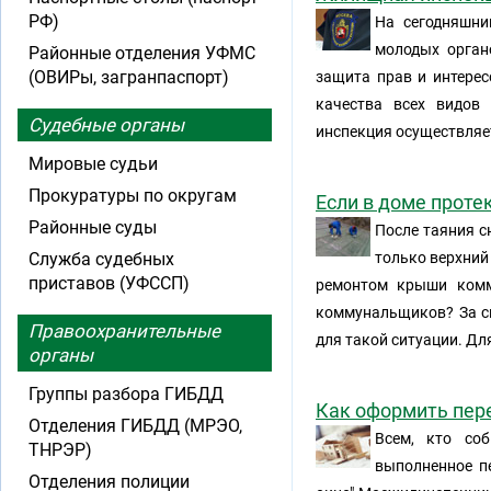
РФ)
На сегодняшни
молодых орган
Районные отделения УФМС
(ОВИРы, загранпаспорт)
защита прав и интерес
качества всех видов
Судебные органы
инспекция осуществляе
Мировые судьи
Прокуратуры по округам
Если в доме прот
Районные суды
После таяния с
Служба судебных
только верхний
приставов (УФССП)
ремонтом крыши комм
коммунальщиков? За св
Правоохранительные
для такой ситуации. Дл
органы
Группы разбора ГИБДД
Как оформить пер
Отделения ГИБДД (МРЭО,
Всем, кто со
ТНРЭР)
выполненное пе
Отделения полиции