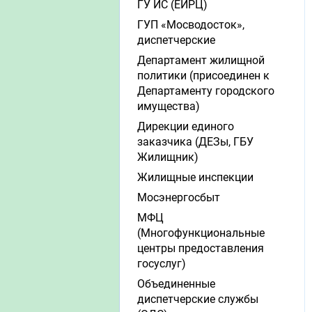
ГУ ИС (ЕИРЦ)
ГУП «Мосводосток»,
диспетчерские
Департамент жилищной
политики (присоединен к
Департаменту городского
имущества)
Дирекции единого
заказчика (ДЕЗы, ГБУ
Жилищник)
Жилищные инспекции
Мосэнергосбыт
МФЦ
(Многофункциональные
центры предоставления
госуслуг)
Объединенные
диспетчерские службы