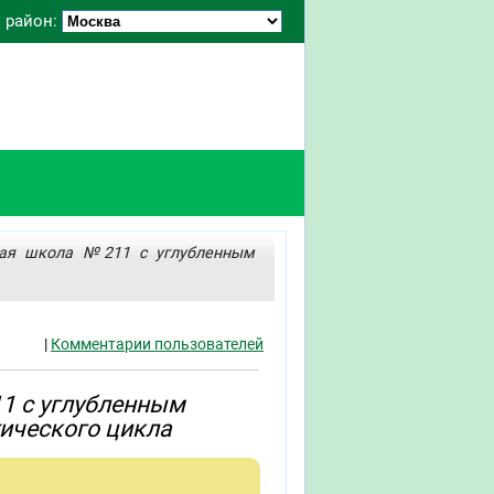
 район:
ная школа №211 с углубленным
|
Комментарии пользователей
1 с углубленным
ического цикла