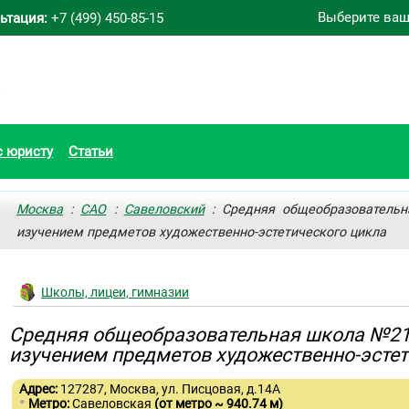
Выберите ваш
ьтация:
+7 (499) 450-85-15
с юристу
Статьи
Москва
:
САО
:
Савеловский
: Средняя общеобразователь
изучением предметов художественно-эстетического цикла
Школы, лицеи, гимназии
Средняя общеобразовательная школа №21
изучением предметов художественно-эстет
Адрес:
127287, Москва, ул. Писцовая, д.14А
•
Метро:
Савеловская
(от метро ~ 940.74 м)