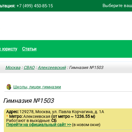
Выберите ваш
ьтация:
+7 (499) 450-85-15
с юристу
Статьи
Москва
:
СВАО
:
Алексеевский
: Гимназия №1503
Школы, лицеи, гимназии
Гимназия №1503
Адрес:
129278, Москва, ул. Павла Корчагина, д. 1А
•
Метро:
Алексеевская
(от метро ~ 1236.55 м)
Работают в выходные:
СБ
Перейти на официальный сайт >>
(в новом окне)