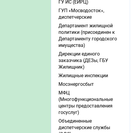
ГУ ИС (ЕИРЦ)
ГУП «Мосводосток»,
диспетчерские
Департамент жилищной
политики (присоединен к
Департаменту городского
имущества)
Дирекции единого
заказчика (ДЕЗы, ГБУ
Жилищник)
Жилищные инспекции
Мосэнергосбыт
МФЦ
(Многофункциональные
центры предоставления
госуслуг)
Объединенные
диспетчерские службы