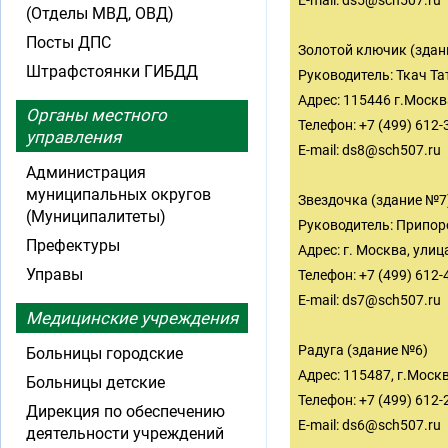
E-mail:
ds5@sch507.ru
(Отделы МВД, ОВД)
Посты ДПС
Золотой ключик (здан
Штрафстоянки ГИБДД
Руководитель: Ткач Т
Адрес: 115446 г.Москв
Органы местного
Телефон: +7 (499) 612-
управления
E-mail:
ds8@sch507.ru
Администрация
муниципальных округов
Звездочка (здание №7
(Муниципалитеты)
Руководитель: Припор
Префектуры
Адрес: г. Москва, ули
Управы
Телефон: +7 (499) 612-
E-mail:
ds7@sch507.ru
Медицинские учреждения
Радуга (здание №6)
Больницы городские
Адрес: 115487, г.Москв
Больницы детские
Телефон: +7 (499) 612-
Дирекция по обеспечению
E-mail:
ds6@sch507.ru
деятельности учреждений