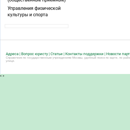
Управления физической
культуры и спорта
Адреса
|
Вопрос юристу
|
Статьи
|
Контакты поддержки
|
Новости пар
Справочник по государственным учреждениям Москвы, удобный поиск по карте, по райо
улице.
<
>