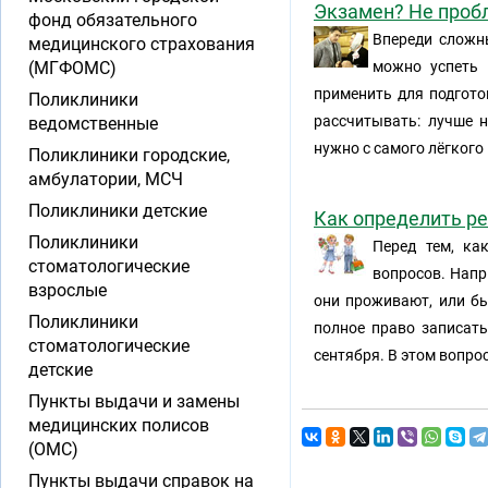
Экзамен? Не проб
фонд обязательного
Впереди сложны
медицинского страхования
(МГФОМС)
можно успеть 
применить для подгото
Поликлиники
рассчитывать: лучше н
ведомственные
нужно с самого лёгкого
Поликлиники городские,
амбулатории, МСЧ
Поликлиники детские
Как определить ре
Поликлиники
Перед тем, ка
стоматологические
вопросов. Напр
взрослые
они проживают, или бы
Поликлиники
полное право записать
стоматологические
сентября. В этом вопро
детские
Пункты выдачи и замены
медицинских полисов
(ОМС)
Пункты выдачи справок на