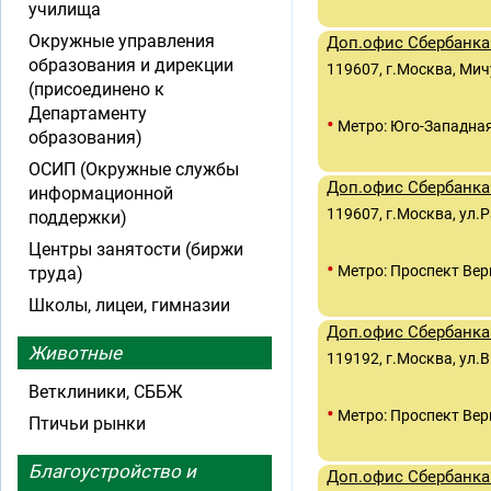
училища
Окружные управления
Доп.офис Сбербанка 
образования и дирекции
119607, г.Москва, Мичу
(присоединено к
Департаменту
•
Метро: Юго-Западна
образования)
ОСИП (Окружные службы
Доп.офис Сбербанка 
информационной
119607, г.Москва, ул.Р
поддержки)
Центры занятости (биржи
•
Метро: Проспект Вер
труда)
Школы, лицеи, гимназии
Доп.офис Сбербанка
Животные
119192, г.Москва, ул.
Ветклиники, СББЖ
•
Метро: Проспект Вер
Птичьи рынки
Благоустройство и
Доп.офис Сбербанка