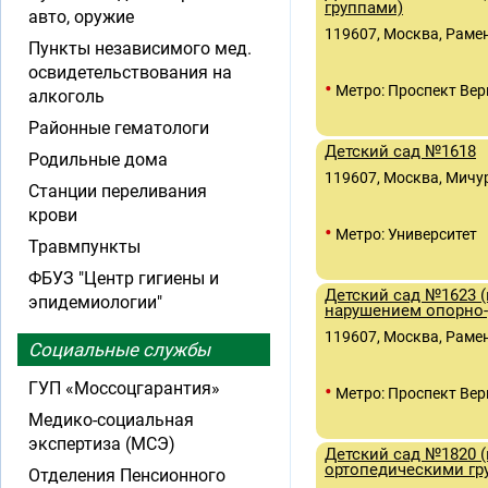
группами)
авто, оружие
119607, Москва, Раменк
Пункты независимого мед.
освидетельствования на
•
Метро: Проспект Вер
алкоголь
Районные гематологи
Детский сад №1618
Родильные дома
119607, Москва, Мичур
Станции переливания
крови
•
Метро: Университет
Травмпункты
ФБУЗ "Центр гигиены и
Детский сад №1623 (
эпидемиологии"
нарушением опорно-
119607, Москва, Раменк
Социальные службы
ГУП «Моссоцгарантия»
•
Метро: Проспект Вер
Медико-социальная
экспертиза (МСЭ)
Детский сад №1820 
ортопедическими гр
Отделения Пенсионного