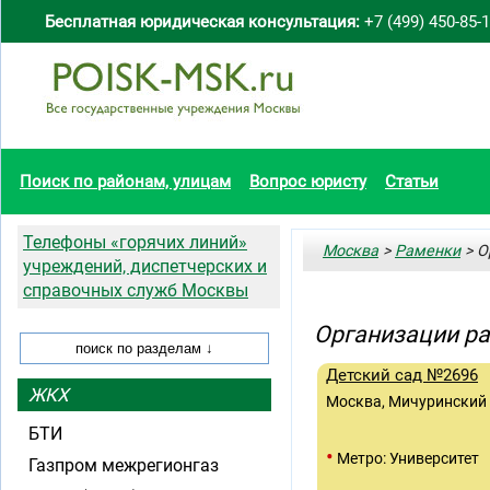
Бесплатная юридическая консультация:
+7 (499) 450-85-
Поиск по районам, улицам
Вопрос юристу
Статьи
Телефоны «горячих линий»
Москва
>
Раменки
> О
учреждений, диспетчерских и
справочных служб Москвы
Организации р
Детский сад №2696
ЖКХ
Москва, Мичуринский п
БТИ
•
Метро: Университет
Газпром межрегионгаз