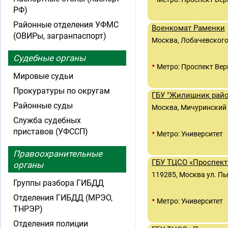
РФ)
Районные отделения УФМС
Военкомат Раменки
(ОВИРы, загранпаспорт)
Москва, Лобачевского у
Судебные органы
•
Метро: Проспект Вер
Мировые судьи
Прокуратуры по округам
ГБУ "Жилищник райо
Районные суды
Москва, Мичуринский п
Служба судебных
приставов (УФССП)
•
Метро: Университет
Правоохранительные
ГБУ ТЦСО «Проспект
органы
119285, Москва ул. Пы
Группы разбора ГИБДД
Отделения ГИБДД (МРЭО,
•
Метро: Университет
ТНРЭР)
Отделения полиции