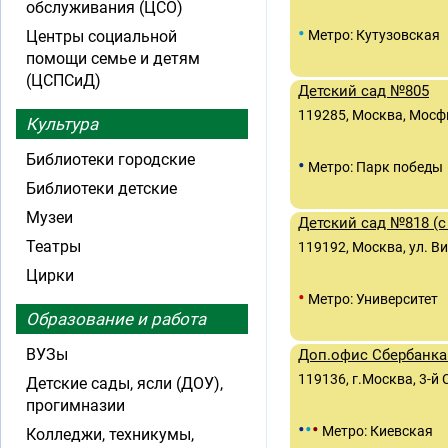
обслуживания (ЦСО)
•
Центры социальной
Метро: Кутузовская
помощи семье и детям
(ЦСПСиД)
Детский сад №805
119285, Москва, Мосфи
Культура
Библиотеки городские
•
Метро: Парк победы
Библиотеки детские
Музеи
Детский сад №818 (
Театры
119192, Москва, ул. Ви
Цирки
•
Метро: Университет
Образование и работа
ВУЗы
Доп.офис Сбербанка 
119136, г.Москва, 3-й 
Детские сады, ясли (ДОУ),
прогимназии
•
•
•
Метро: Киевская
Колледжи, техникумы,