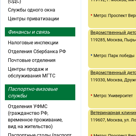
(ОДС)
Службы одного окна
•
Метро: Проспект Вер
Центры приватизации
Финансы и связь
Ведомственный детс
119285, Москва, Пырье
Налоговые инспекции
Отделения Сбербанка РФ
•
Метро: Парк победы
Почтовые отделения
Центры продаж и
Ведомственный дет
обслуживания МГТС
119330, Москва, Дружб
Паспортно-визовые
•
службы
Метро: Университет
Отделения УФМС
Ветеринарная клини
(гражданство РФ,
временное проживание,
119607, Москва, ул. Ло
вид на жительство)
•
Паспортные столы (паспорт
Метро: Проспект Вер