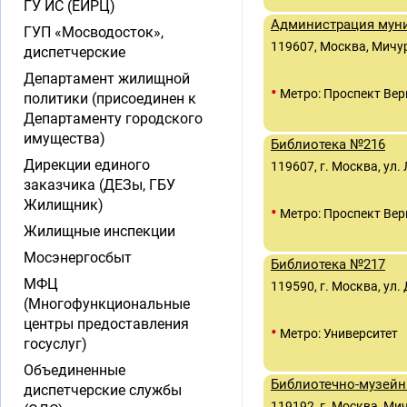
ГУ ИС (ЕИРЦ)
Администрация муни
ГУП «Мосводосток»,
119607, Москва, Мичур
диспетчерские
Департамент жилищной
•
Метро: Проспект Вер
политики (присоединен к
Департаменту городского
имущества)
Библиотека №216
Дирекции единого
119607, г. Москва, ул.
заказчика (ДЕЗы, ГБУ
Жилищник)
•
Метро: Проспект Вер
Жилищные инспекции
Мосэнергосбыт
Библиотека №217
МФЦ
119590, г. Москва, ул.
(Многофункциональные
центры предоставления
•
Метро: Университет
госуслуг)
Объединенные
Библиотечно-музейн
диспетчерские службы
119192, г. Москва, Ми