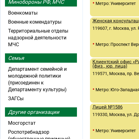
Минобороны РФ, МЧС
•
Метро: Университет
Военкоматы
Женская консульта
Военные комендатуры
119607, г. Москва, ул. 
Территориальные отделы
надзорной деятельности
•
МЧС
Метро: Проспект Вер
Семья
Клиентский офис «Р
(физ., юр. лица)
Департамент семейной и
119571, Москва, пр. Ве
молодежной политики
(присоединен к
•
Департаменту культуры)
Метро: Юго-Западна
ЗАГСы
Лицей №1586
Другие организации
119330, Москва, ул. Д
Мосгорстат
•
Метро: Университет
Роспотребнадзор
(общественные приемные)