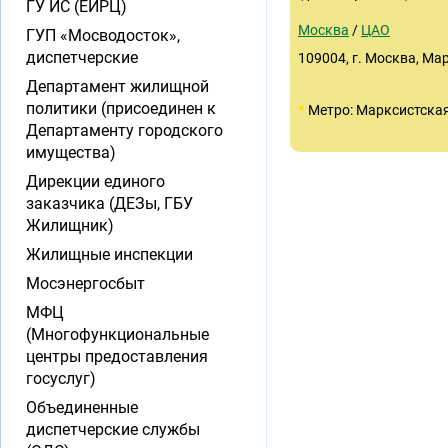
ГУ ИС (ЕИРЦ)
Москва
/
ЦАО
ГУП «Мосводосток»,
диспетчерские
109004, г. Москва, Мар
Департамент жилищной
•
политики (присоединен к
Метро: Марксистска
Департаменту городского
имущества)
Дирекции единого
заказчика (ДЕЗы, ГБУ
Жилищник)
Жилищные инспекции
Мосэнергосбыт
МФЦ
(Многофункциональные
центры предоставления
госуслуг)
Объединенные
диспетчерские службы