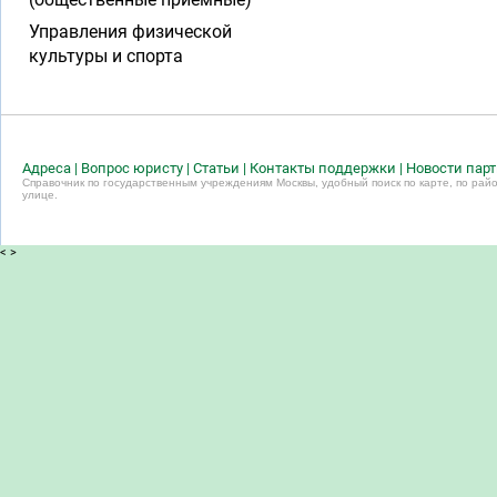
Управления физической
культуры и спорта
Адреса
|
Вопрос юристу
|
Статьи
|
Контакты поддержки
|
Новости пар
Справочник по государственным учреждениям Москвы, удобный поиск по карте, по райо
улице.
<
>