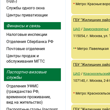
(ОДС)
•
Метро: Красные вор
Службы одного окна
Центры приватизации
ГБУ "Жилищник райо
Финансы и связь
ЦАО
/
Замоскворечье
Налоговые инспекции
115054, г. Москва, ул. Т
Отделения Сбербанка РФ
•
•
Почтовые отделения
Метро: Павелецкая
Центры продаж и
обслуживания МГТС
ГБУ "Жилищник райо
Паспортно-визовые
ЦАО
/
Красносельский
службы
107140, г. Москва, 2-й 
Отделения УФМС
(гражданство РФ,
•
Метро: Красносельс
временное проживание,
вид на жительство)
Паспортные столы (паспорт
ГБУ "Жилищник райо