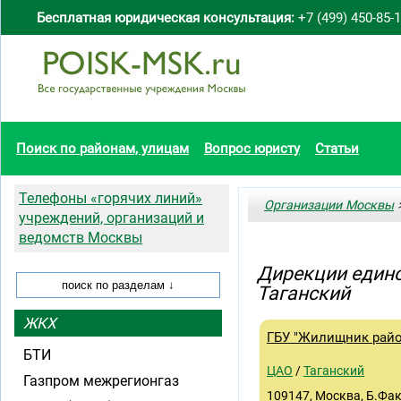
Бесплатная юридическая консультация:
+7 (499) 450-85-
Поиск по районам, улицам
Вопрос юристу
Статьи
Телефоны «горячих линий»
Организации Москвы
>
учреждений, организаций и
ведомств Москвы
Дирекции едино
Таганский
ЖКХ
ГБУ "Жилищник райо
БТИ
ЦАО
/
Таганский
Газпром межрегионгаз
109147, Москва, Б.Фак