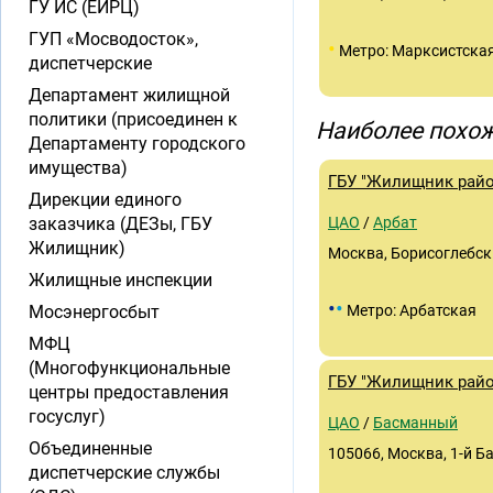
ГУ ИС (ЕИРЦ)
ГУП «Мосводосток»,
•
Метро: Марксистска
диспетчерские
Департамент жилищной
политики (присоединен к
Наиболее похож
Департаменту городского
имущества)
ГБУ "Жилищник райо
Дирекции единого
заказчика (ДЕЗы, ГБУ
ЦАО
/
Арбат
Жилищник)
Москва, Борисоглебский
Жилищные инспекции
•
•
Мосэнергосбыт
Метро: Арбатская
МФЦ
(Многофункциональные
ГБУ "Жилищник райо
центры предоставления
госуслуг)
ЦАО
/
Басманный
Объединенные
105066, Москва, 1-й Б
диспетчерские службы