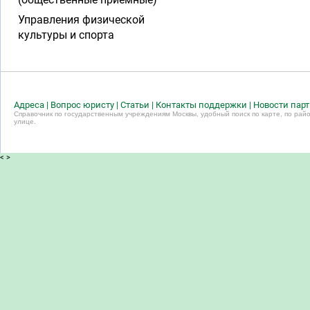
Управления физической
культуры и спорта
Адреса
|
Вопрос юристу
|
Статьи
|
Контакты поддержки
|
Новости пар
Справочник по государственным учреждениям Москвы, удобный поиск по карте, по райо
улице.
<
>