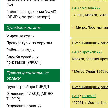
РФ)
ЦАО
/
Мещанский
Районные отделения УФМС
129010, Москва, Ботани
(ОВИРы, загранпаспорт)
•
•
Судебные органы
Метро: Проспект ми
Мировые судьи
Прокуратуры по округам
ГБУ "Жилищник райо
Районные суды
ЦАО
/
Пресненский
Служба судебных
Москва, Красная Пресня
приставов (УФССП)
•
Метро: Улица 1905 г
Правоохранительные
органы
Группы разбора ГИБДД
ГБУ "Жилищник райо
Отделения ГИБДД (МРЭО,
ЦАО
/
Тверской
ТНРЭР)
127051, г.Москва, Цвет
Отделения полиции