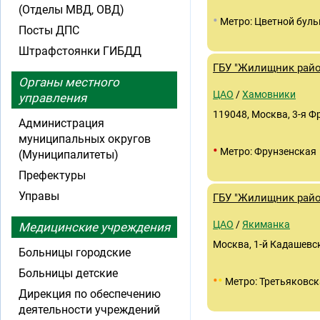
(Отделы МВД, ОВД)
•
Метро: Цветной буль
Посты ДПС
Штрафстоянки ГИБДД
ГБУ "Жилищник райо
Органы местного
ЦАО
/
Хамовники
управления
119048, Москва, 3-я Фр
Администрация
муниципальных округов
•
Метро: Фрунзенская
(Муниципалитеты)
Префектуры
Управы
ГБУ "Жилищник райо
ЦАО
/
Якиманка
Медицинские учреждения
Москва, 1-й Кадашевски
Больницы городские
Больницы детские
•
•
Метро: Третьяковск
Дирекция по обеспечению
деятельности учреждений