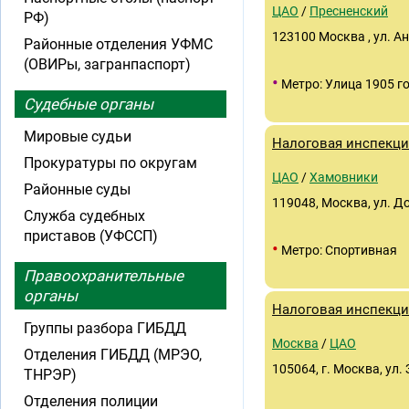
ЦАО
/
Пресненский
РФ)
123100 Москва , ул. Ан
Районные отделения УФМС
(ОВИРы, загранпаспорт)
•
Метро: Улица 1905 г
Судебные органы
Мировые судьи
Налоговая инспекц
Прокуратуры по округам
ЦАО
/
Хамовники
Районные суды
119048, Москва, ул. Дов
Служба судебных
приставов (УФССП)
•
Метро: Спортивная
Правоохранительные
органы
Налоговая инспекц
Группы разбора ГИБДД
Москва
/
ЦАО
Отделения ГИБДД (МРЭО,
105064, г. Москва, ул.
ТНРЭР)
Отделения полиции