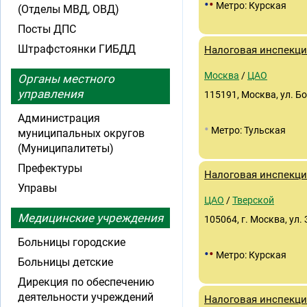
•
•
Метро: Курская
(Отделы МВД, ОВД)
Посты ДПС
Штрафстоянки ГИБДД
Налоговая инспекц
Москва
/
ЦАО
Органы местного
управления
115191, Москва, ул. Б
Администрация
•
Метро: Тульская
муниципальных округов
(Муниципалитеты)
Префектуры
Налоговая инспекц
Управы
ЦАО
/
Тверской
Медицинские учреждения
105064, г. Москва, ул.
Больницы городские
•
•
Метро: Курская
Больницы детские
Дирекция по обеспечению
деятельности учреждений
Налоговая инспекц