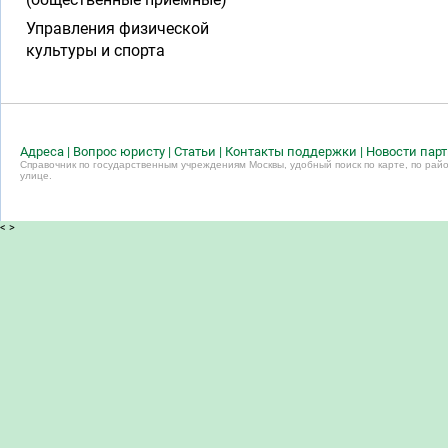
Управления физической
культуры и спорта
Адреса
|
Вопрос юристу
|
Статьи
|
Контакты поддержки
|
Новости пар
Справочник по государственным учреждениям Москвы, удобный поиск по карте, по райо
улице.
<
>