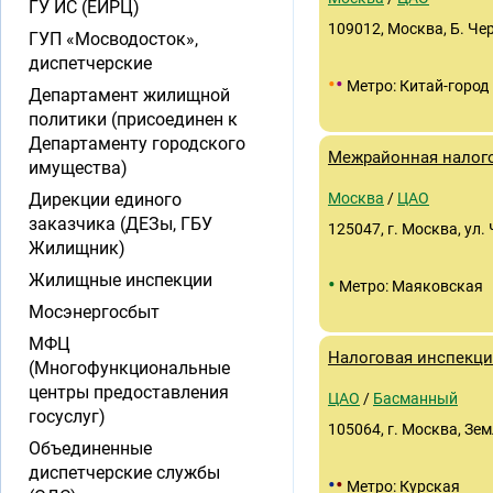
ГУ ИС (ЕИРЦ)
109012, Москва, Б. Черк
ГУП «Мосводосток»,
диспетчерские
•
•
Метро: Китай-город
Департамент жилищной
политики (присоединен к
Департаменту городского
Межрайонная налог
имущества)
Дирекции единого
Москва
/
ЦАО
заказчика (ДЕЗы, ГБУ
125047, г. Москва, ул.
Жилищник)
Жилищные инспекции
•
Метро: Маяковская
Мосэнергосбыт
МФЦ
Налоговая инспекц
(Многофункциональные
центры предоставления
ЦАО
/
Басманный
госуслуг)
105064, г. Москва, Зем
Объединенные
диспетчерские службы
•
•
Метро: Курская