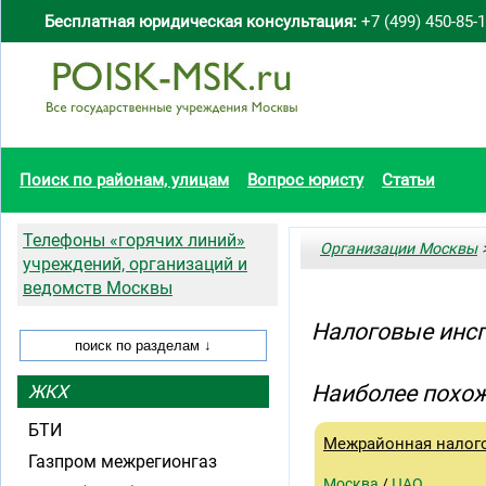
Бесплатная юридическая консультация:
+7 (499) 450-85-
Поиск по районам, улицам
Вопрос юристу
Статьи
Телефоны «горячих линий»
Организации Москвы
>
учреждений, организаций и
ведомств Москвы
Налоговые инсп
Наиболее похож
ЖКХ
БТИ
Межрайонная налог
Газпром межрегионгаз
Москва
/
ЦАО