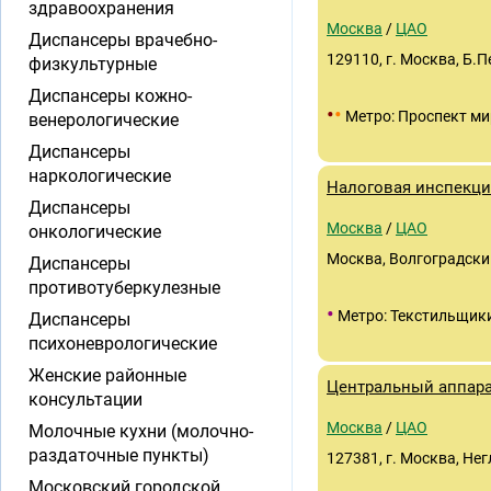
здравоохранения
Москва
/
ЦАО
Диспансеры врачебно-
129110, г. Москва, Б.
физкультурные
Диспансеры кожно-
•
•
Метро: Проспект ми
венерологические
Диспансеры
наркологические
Налоговая инспекц
Диспансеры
Москва
/
ЦАО
онкологические
Москва, Волгоградский
Диспансеры
противотуберкулезные
•
Метро: Текстильщик
Диспансеры
психоневрологические
Женские районные
Центральный аппар
консультации
Москва
/
ЦАО
Молочные кухни (молочно-
раздаточные пункты)
127381, г. Москва, Негл
Московский городской