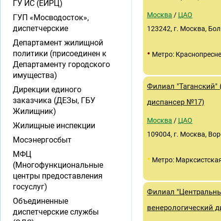
ГУ ИС (ЕИРЦ)
Москва
/
ЦАО
ГУП «Мосводосток»,
диспетчерские
123242, г. Москва, Бол
Департамент жилищной
•
политики (присоединен к
Метро: Краснопресн
Департаменту городского
имущества)
Филиал "Таганский"
Дирекции единого
заказчика (ДЕЗы, ГБУ
диспансер №17)
Жилищник)
Москва
/
ЦАО
Жилищные инспекции
109004, г. Москва, Вор
Мосэнергосбыт
МФЦ
•
Метро: Марксистска
(Многофункциональные
центры предоставления
госуслуг)
Филиал "Центральн
Объединенные
венерологический д
диспетчерские службы