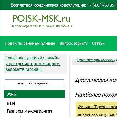
Бесплатная юридическая консультация:
+7 (499) 450-85-
Поиск по районам, улицам
Вопрос юристу
Статьи
Телефоны «горячих линий»
Организации Москвы
>
учреждений, организаций и
ведомств Москвы
Диспансеры кож
Наиболее похож
ЖКХ
БТИ
Филиал "Пресненски
Газпром межрегионгаз
диспансер №9) ЗАК