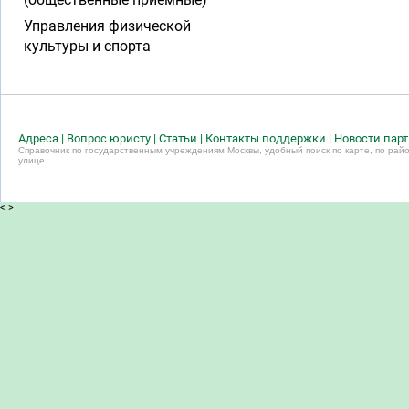
Управления физической
культуры и спорта
Адреса
|
Вопрос юристу
|
Статьи
|
Контакты поддержки
|
Новости пар
Справочник по государственным учреждениям Москвы, удобный поиск по карте, по райо
улице.
<
>