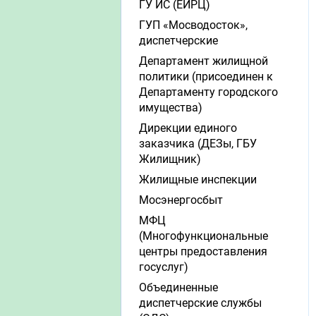
ГУ ИС (ЕИРЦ)
ГУП «Мосводосток»,
диспетчерские
Департамент жилищной
политики (присоединен к
Департаменту городского
имущества)
Дирекции единого
заказчика (ДЕЗы, ГБУ
Жилищник)
Жилищные инспекции
Мосэнергосбыт
МФЦ
(Многофункциональные
центры предоставления
госуслуг)
Объединенные
диспетчерские службы