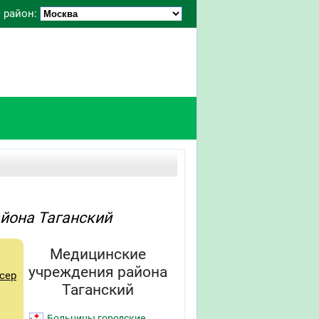
 район:
айона Таганский
Медицинские
учреждения района
сер
Таганский
Больницы городские