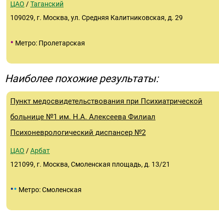
ЦАО
/
Таганский
109029, г. Москва, ул. Средняя Калитниковская, д. 29
•
Метро: Пролетарская
Наиболее похожие результаты:
Пункт медосвидетельствования при Психиатрической
больнице №1 им. Н.А. Алексеева Филиал
Психоневрологический диспансер №2
ЦАО
/
Арбат
121099, г. Москва, Смоленская площадь, д. 13/21
•
•
Метро: Смоленская