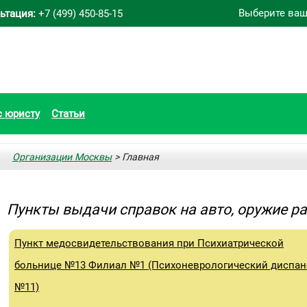
Выберите ваш
ьтация:
+7 (499) 450-85-15
с юристу
Статьи
Организации Москвы
> Главная
Пункты выдачи справок на авто, оружие р
Пункт медосвидетельствования при Психиатрической
больнице №13 Филиал №1 (Психоневрологический диспан
№11)