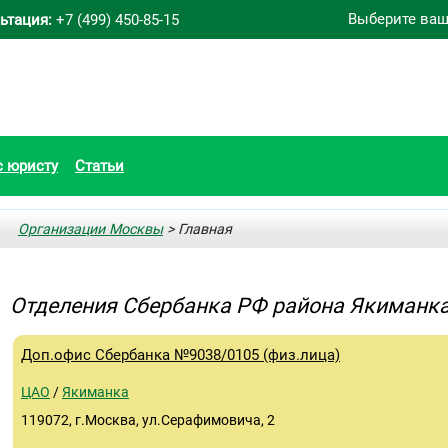
Выберите ваш
ьтация:
+7 (499) 450-85-15
с юристу
Статьи
Организации Москвы
> Главная
Отделения Сбербанка РФ района Якиманк
Доп.офис Сбербанка №9038/0105 (физ.лица)
ЦАО
/
Якиманка
119072, г.Москва, ул.Серафимовича, 2