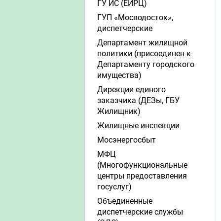
ГУ ИС (ЕИРЦ)
ГУП «Мосводосток»,
диспетчерские
Департамент жилищной
политики (присоединен к
Департаменту городского
имущества)
Дирекции единого
заказчика (ДЕЗы, ГБУ
Жилищник)
Жилищные инспекции
Мосэнергосбыт
МФЦ
(Многофункциональные
центры предоставления
госуслуг)
Объединенные
диспетчерские службы