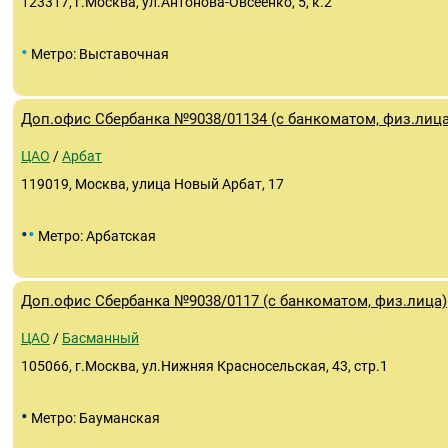
123317, г.Москва, ул.Антонова-Овсеенко, 5, к.2
•
Метро: Выставочная
Доп.офис Сбербанка №9038/01134 (с банкоматом, физ.лица
ЦАО
/
Арбат
119019, Москва, улица Новый Арбат, 17
•
•
Метро: Арбатская
Доп.офис Сбербанка №9038/0117 (с банкоматом, физ.лица)
ЦАО
/
Басманный
105066, г.Москва, ул.Нижняя Красносельская, 43, стр.1
•
Метро: Бауманская