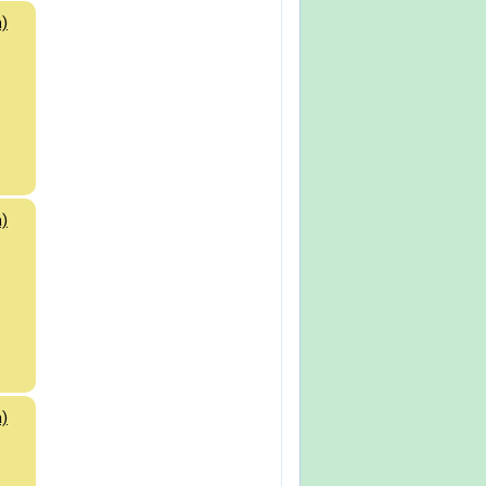
)
)
)