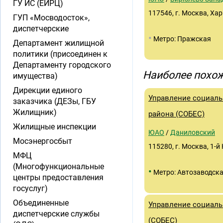
ГУ ИС (ЕИРЦ)
117546, г. Москва, Харь
ГУП «Мосводосток»,
диспетчерские
•
Метро: Пражская
Департамент жилищной
политики (присоединен к
Департаменту городского
Наиболее похож
имущества)
Дирекции единого
Управление социаль
заказчика (ДЕЗы, ГБУ
Жилищник)
района (СОБЕС)
Жилищные инспекции
ЮАО
/
Даниловский
Мосэнергосбыт
115280, г. Москва, 1-й 
МФЦ
(Многофункциональные
•
Метро: Автозаводск
центры предоставления
госуслуг)
Объединенные
Управление социаль
диспетчерские службы
(СОБЕС)