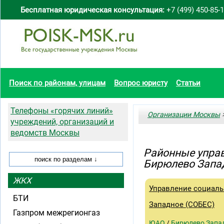
Бесплатная юридическая консультация:
+7 (499) 450-85-
Поиск по районам, улицам
Вопрос юристу
Статьи
Телефоны «горячих линий»
Организации Москвы
>
учреждений, организаций и
ведомств Москвы
Районные упра
Бирюлево Запа
ЖКХ
Управление социаль
БТИ
Западное (СОБЕС)
Газпром межрегионгаз
ЮАО
/
Бирюлево Запа