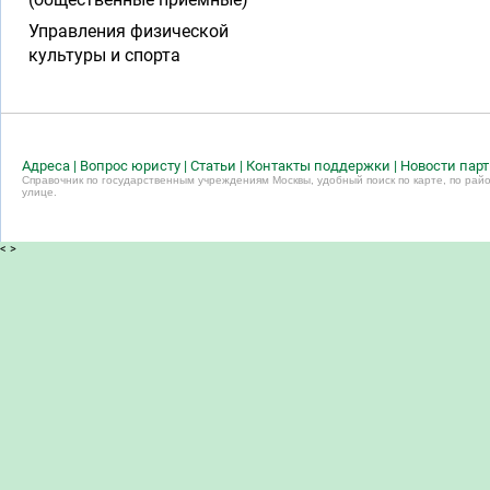
Управления физической
культуры и спорта
Адреса
|
Вопрос юристу
|
Статьи
|
Контакты поддержки
|
Новости пар
Справочник по государственным учреждениям Москвы, удобный поиск по карте, по райо
улице.
<
>