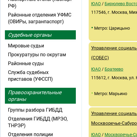
ЮАО
/
Бирюлево Вост
РФ)
117546, г. Москва, Мих
Районные отделения УФМС
(ОВИРы, загранпаспорт)
•
Метро: Царицыно
Судебные органы
Мировые судьи
Управление социаль
Прокуратуры по округам
(СОБЕС)
Районные суды
ЮАО
/
Братеево
Служба судебных
115612, г. Москва, ул. 
приставов (УФССП)
Правоохранительные
•
Метро: Марьино
органы
Группы разбора ГИБДД
Управление социаль
Отделения ГИБДД (МРЭО,
Москворечье-Сабуро
ТНРЭР)
Отделения полиции
ЮАО
/
Москворечье-С