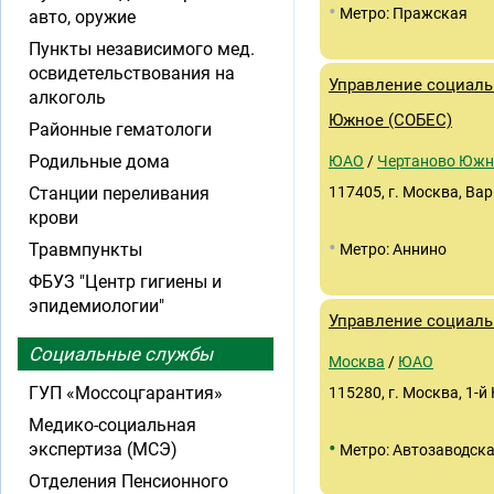
•
Метро: Пражская
авто, оружие
Пункты независимого мед.
освидетельствования на
Управление социаль
алкоголь
Южное (СОБЕС)
Районные гематологи
Родильные дома
ЮАО
/
Чертаново Южн
Станции переливания
117405, г. Москва, Вар
крови
•
Травмпункты
Метро: Аннино
ФБУЗ "Центр гигиены и
эпидемиологии"
Управление социаль
Социальные службы
Москва
/
ЮАО
ГУП «Моссоцгарантия»
115280, г. Москва, 1-й 
Медико-социальная
•
экспертиза (МСЭ)
Метро: Автозаводск
Отделения Пенсионного