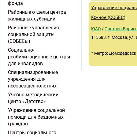
фонда
Управление социаль
Районные отделы центра
Южное (СОБЕС)
жилищных субсидий
Районные управления
ЮАО
/
Орехово-Борис
социальной защиты
115583, г. Москва, ул.
(СОБЕСы)
Социально-
•
Метро: Домодедовск
реабилитационные центры
для инвалидов
Специализированные
учреждения для
несовершеннолетних
Учебно-методический
центр «Детство»
Учреждения социальной
помощи для бездомных
граждан
Центры социального