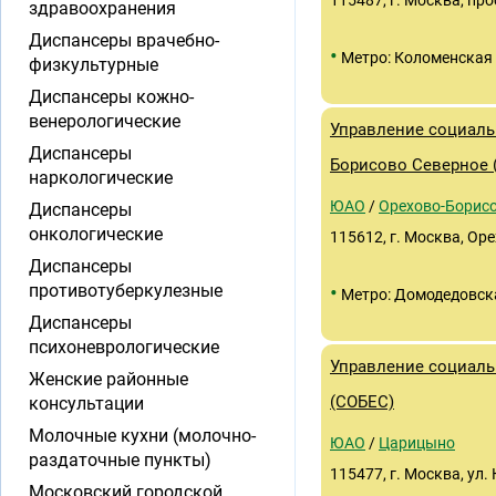
115487, г. Москва, про
здравоохранения
Диспансеры врачебно-
•
Метро: Коломенская
физкультурные
Диспансеры кожно-
венерологические
Управление социаль
Диспансеры
Борисово Северное 
наркологические
ЮАО
/
Орехово-Борисо
Диспансеры
онкологические
115612, г. Москва, Оре
Диспансеры
•
противотуберкулезные
Метро: Домодедовск
Диспансеры
психоневрологические
Управление социаль
Женские районные
(СОБЕС)
консультации
Молочные кухни (молочно-
ЮАО
/
Царицыно
раздаточные пункты)
115477, г. Москва, ул.
Московский городской