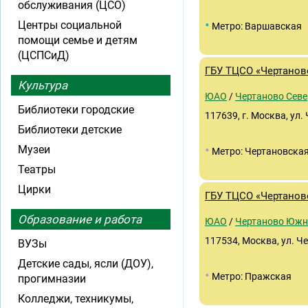
обслуживания (ЦСО)
•
Центры социальной
Метро: Варшавская
помощи семье и детям
(ЦСПСиД)
ГБУ ТЦСО «Чертанов
Культура
ЮАО
/
Чертаново Севе
Библиотеки городские
117639, г. Москва, ул. 
Библиотеки детские
•
Музеи
Метро: Чертановска
Театры
Цирки
ГБУ ТЦСО «Чертанов
Образование и работа
ЮАО
/
Чертаново Южн
117534, Москва, ул. Ч
ВУЗы
Детские сады, ясли (ДОУ),
•
Метро: Пражская
прогимназии
Колледжи, техникумы,