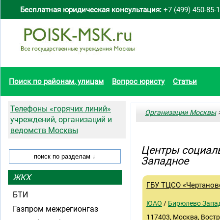
Бесплатная юридическая консультация:
+7 (499) 450-85-
Поиск по районам, улицам
Вопрос юристу
Статьи
Телефоны «горячих линий»
Организации Москвы
>
учреждений, организаций и
ведомств Москвы
Центры социал
Западное
ЖКХ
ГБУ ТЦСО «Чертанов
БТИ
ЮАО
/
Бирюлево Запа
Газпром межрегионгаз
117403, Москва, Востр