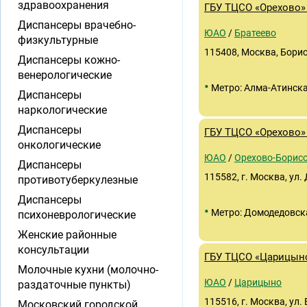
здравоохранения
ГБУ ТЦСО «Орехово»
Диспансеры врачебно-
ЮАО
/
Братеево
физкультурные
115408, Москва, Бори
Диспансеры кожно-
венерологические
•
Метро: Алма-Атинск
Диспансеры
наркологические
Диспансеры
ГБУ ТЦСО «Орехово»
онкологические
ЮАО
/
Орехово-Борис
Диспансеры
115582, г. Москва, ул.
противотуберкулезные
Диспансеры
•
Метро: Домодедовск
психоневрологические
Женские районные
консультации
ГБУ ТЦСО «Царицын
Молочные кухни (молочно-
ЮАО
/
Царицыно
раздаточные пункты)
115516, г. Москва, ул. 
Московский городской