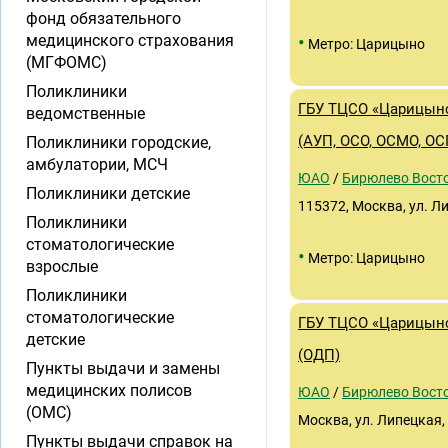
фонд обязательного
•
медицинского страхования
Метро: Царицыно
(МГФОМС)
Поликлиники
ГБУ ТЦСО «Царицын
ведомственные
(АУП, ОСО, ОСМО, О
Поликлиники городские,
амбулатории, МСЧ
ЮАО
/
Бирюлево Вост
Поликлиники детские
115372, Москва, ул. Л
Поликлиники
стоматологические
•
Метро: Царицыно
взрослые
Поликлиники
стоматологические
ГБУ ТЦСО «Царицын
детские
(ОДП)
Пункты выдачи и замены
медицинских полисов
ЮАО
/
Бирюлево Вост
(ОМС)
Москва, ул. Липецкая, 
Пункты выдачи справок на