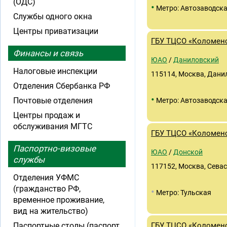
(ОДС)
•
Метро: Автозаводск
Службы одного окна
Центры приватизации
ГБУ ТЦСО «Коломен
Финансы и связь
ЮАО
/
Даниловский
Налоговые инспекции
115114, Москва, Данил
Отделения Сбербанка РФ
•
Почтовые отделения
Метро: Автозаводск
Центры продаж и
обслуживания МГТС
ГБУ ТЦСО «Коломен
Паспортно-визовые
ЮАО
/
Донской
службы
117152, Москва, Севас
Отделения УФМС
(гражданство РФ,
•
Метро: Тульская
временное проживание,
вид на жительство)
Паспортные столы (паспорт
ГБУ ТЦСО «Коломен