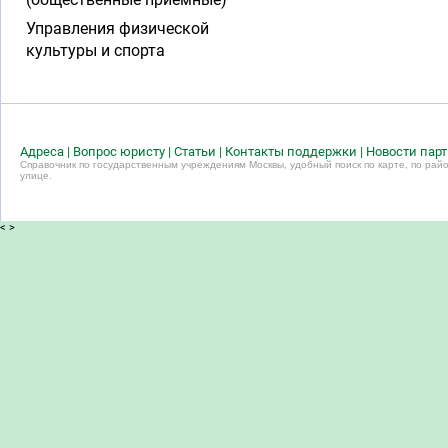
Управления физической
культуры и спорта
Адреса
|
Вопрос юристу
|
Статьи
|
Контакты поддержки
|
Новости пар
Справочник по государственным учреждениям Москвы, удобный поиск по карте, по райо
улице.
<
>