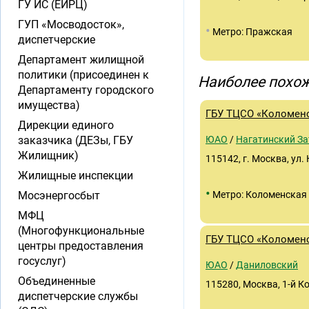
ГУ ИС (ЕИРЦ)
ГУП «Мосводосток»,
•
Метро: Пражская
диспетчерские
Департамент жилищной
политики (присоединен к
Наиболее похож
Департаменту городского
имущества)
ГБУ ТЦСО «Коломен
Дирекции единого
заказчика (ДЕЗы, ГБУ
ЮАО
/
Нагатинский За
Жилищник)
115142, г. Москва, ул.
Жилищные инспекции
•
Мосэнергосбыт
Метро: Коломенская
МФЦ
(Многофункциональные
ГБУ ТЦСО «Коломен
центры предоставления
госуслуг)
ЮАО
/
Даниловский
Объединенные
115280, Москва, 1-й К
диспетчерские службы