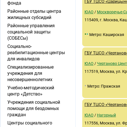
ГБУ ТЦСО «Царицынс
фонда
Районные отделы центра
ЮАО
/
Москворечье-С
жилищных субсидий
115409, г. Москва, Каш
Районные управления
социальной защиты
•
•
Метро: Каширская
(СОБЕСы)
Социально-
реабилитационные центры
ГБУ ТЦСО «Чертанов
для инвалидов
ЮАО
/
Чертаново Цен
Специализированные
117519, Москва, ул. Кр
учреждения для
несовершеннолетних
•
Метро: Пражская
Учебно-методический
центр «Детство»
Учреждения социальной
ГБУ ТЦСО «Чертанов
помощи для бездомных
граждан
ЮАО
/
Нагорный
Центры социального
117556, Москва, ул. Фр