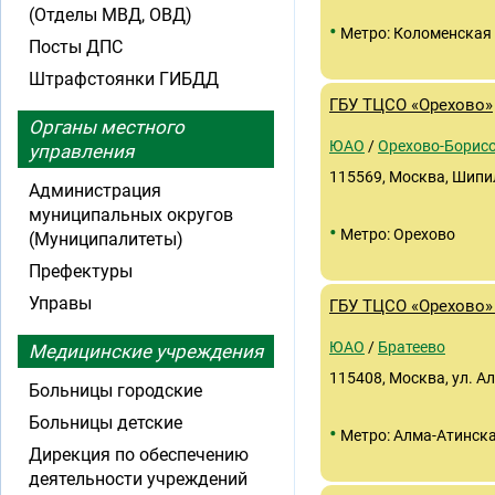
(Отделы МВД, ОВД)
•
Метро: Коломенская
Посты ДПС
Штрафстоянки ГИБДД
ГБУ ТЦСО «Орехово»
Органы местного
ЮАО
/
Орехово-Борисо
управления
115569, Москва, Шипил
Администрация
муниципальных округов
•
Метро: Орехово
(Муниципалитеты)
Префектуры
Управы
ГБУ ТЦСО «Орехово»
ЮАО
/
Братеево
Медицинские учреждения
115408, Москва, ул. Ал
Больницы городские
Больницы детские
•
Метро: Алма-Атинск
Дирекция по обеспечению
деятельности учреждений