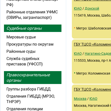
РФ)
ЮАО
/
Донской
Районные отделения УФМС
115419, Москва, Шабо
(ОВИРы, загранпаспорт)
•
Судебные органы
Метро: Шаболовская
Мировые судьи
Прокуратуры по округам
ГБУ ТЦСО «Коломенс
Районные суды
ЮАО
/
Нагатино-Садо
Служба судебных
115533, Москва, пр-т А
приставов (УФССП)
•
Метро: Коломенская
Правоохранительные
органы
Группы разбора ГИБДД
ГБУ ТЦСО «Коломенс
Отделения ГИБДД (МРЭО,
Москва
/
ЮАО
ТНРЭР)
Москва, Нагатинский б
Отделения полиции