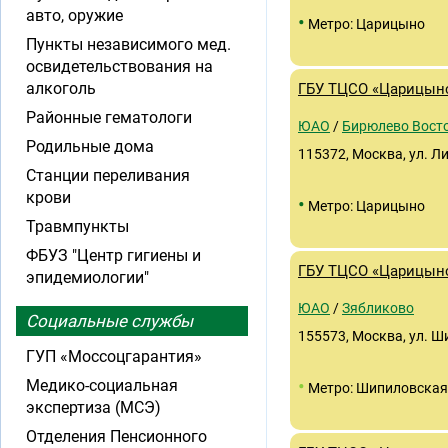
авто, оружие
•
Метро: Царицыно
Пункты независимого мед.
освидетельствования на
алкоголь
ГБУ ТЦСО «Царицын
Районные гематологи
ЮАО
/
Бирюлево Вост
Родильные дома
115372, Москва, ул. Ли
Станции переливания
крови
•
Метро: Царицыно
Травмпункты
ФБУЗ "Центр гигиены и
ГБУ ТЦСО «Царицын
эпидемиологии"
ЮАО
/
Зябликово
Социальные службы
155573, Москва, ул. Ши
ГУП «Моссоцгарантия»
•
Медико-социальная
Метро: Шипиловская
экспертиза (МСЭ)
Отделения Пенсионного