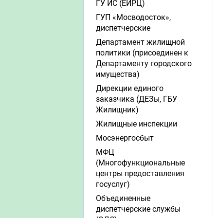
ГУ ИС (ЕИРЦ)
ГУП «Мосводосток»,
диспетчерские
Департамент жилищной
политики (присоединен к
Департаменту городского
имущества)
Дирекции единого
заказчика (ДЕЗы, ГБУ
Жилищник)
Жилищные инспекции
Мосэнергосбыт
МФЦ
(Многофункциональные
центры предоставления
госуслуг)
Объединенные
диспетчерские службы