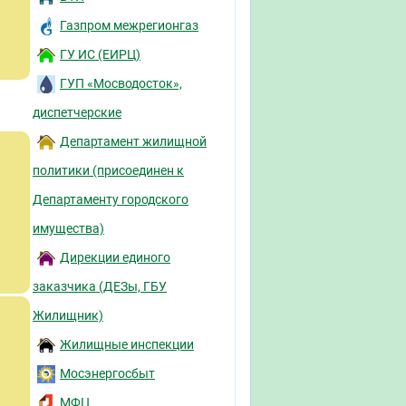
Газпром межрегионгаз
ГУ ИС (ЕИРЦ)
ГУП «Мосводосток»,
диспетчерские
Департамент жилищной
политики (присоединен к
Департаменту городского
имущества)
Дирекции единого
заказчика (ДЕЗы, ГБУ
Жилищник)
Жилищные инспекции
Мосэнергосбыт
МФЦ