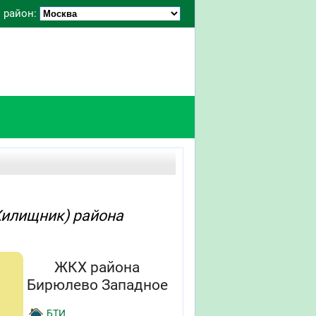
 район:
Жилищник) района
ЖКХ района
Бирюлево Западное
БТИ