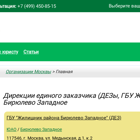
Выберите ваш
ьтация:
+7 (499) 450-85-15
с юристу
Статьи
Организации Москвы
> Главная
Дирекции единого заказчика (ДЕЗы, ГБУ 
Бирюлево Западное
ГБУ "Жилищник района Бирюлево Западное" (ДЕЗ)
ЮАО
/
Бирюлево Западное
117546, г. Москва, ул. Медынская, д.1, к.2