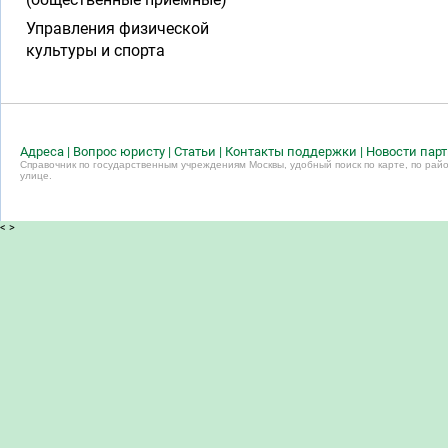
Управления физической
культуры и спорта
Адреса
|
Вопрос юристу
|
Статьи
|
Контакты поддержки
|
Новости пар
Справочник по государственным учреждениям Москвы, удобный поиск по карте, по райо
улице.
<
>