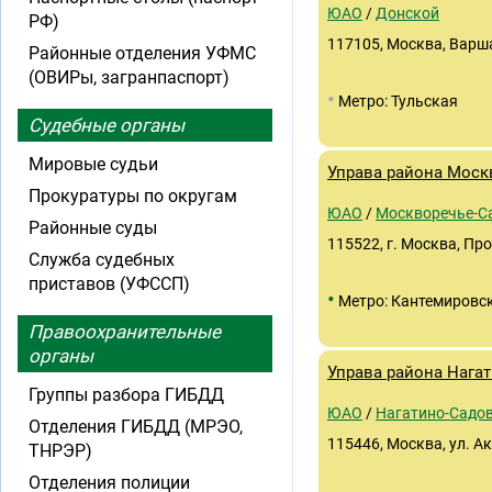
ЮАО
/
Донской
РФ)
117105, Москва, Варша
Районные отделения УФМС
(ОВИРы, загранпаспорт)
•
Метро: Тульская
Судебные органы
Мировые судьи
Управа района Моск
Прокуратуры по округам
ЮАО
/
Москворечье-С
Районные суды
115522, г. Москва, Пр
Служба судебных
приставов (УФССП)
•
Метро: Кантемировс
Правоохранительные
органы
Управа района Нага
Группы разбора ГИБДД
ЮАО
/
Нагатино-Садо
Отделения ГИБДД (МРЭО,
115446, Москва, ул. 
ТНРЭР)
Отделения полиции