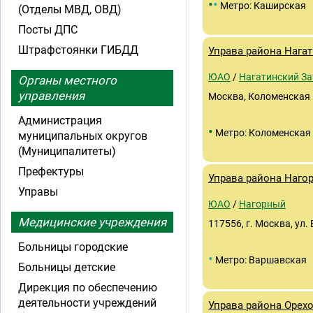
•
•
Метро: Каширская
(Отделы МВД, ОВД)
Посты ДПС
Штрафстоянки ГИБДД
Управа района Нага
ЮАО
/
Нагатинский За
Органы местного
управления
Москва, Коломенская н
Администрация
•
Метро: Коломенская
муниципальных округов
(Муниципалитеты)
Префектуры
Управа района Наго
Управы
ЮАО
/
Нагорный
Медицинские учреждения
117556, г. Москва, ул.
Больницы городские
•
Метро: Варшавская
Больницы детские
Дирекция по обеспечению
деятельности учреждений
Управа района Орех