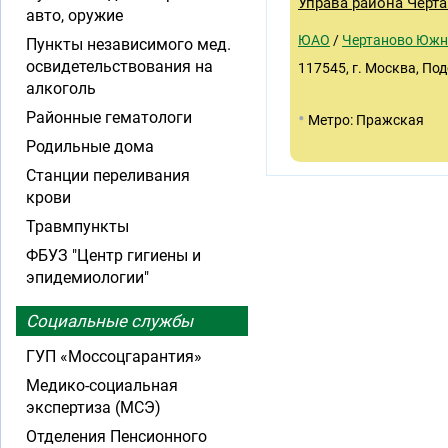
Управа района Черт
авто, оружие
ЮАО
/
Чертаново Южн
Пункты независимого мед.
освидетельствования на
117545, г. Москва, Под
алкоголь
•
Районные гематологи
Метро: Пражская
Родильные дома
Станции переливания
крови
Травмпункты
ФБУЗ "Центр гигиены и
эпидемиологии"
Социальные службы
ГУП «Моссоцгарантия»
Медико-социальная
экспертиза (МСЭ)
Отделения Пенсионного