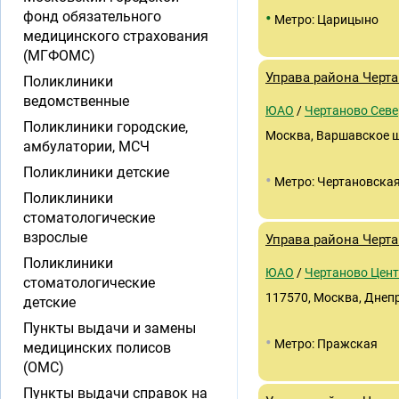
•
фонд обязательного
Метро: Царицыно
медицинского страхования
(МГФОМС)
Управа района Черт
Поликлиники
ведомственные
ЮАО
/
Чертаново Севе
Поликлиники городские,
Москва, Варшавское ш.
амбулатории, МСЧ
Поликлиники детские
•
Метро: Чертановска
Поликлиники
стоматологические
взрослые
Управа района Черт
Поликлиники
ЮАО
/
Чертаново Цен
стоматологические
117570, Москва, Днепр
детские
Пункты выдачи и замены
•
Метро: Пражская
медицинских полисов
(ОМС)
Пункты выдачи справок на