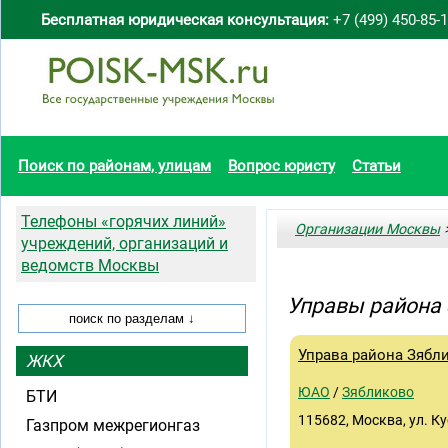
Бесплатная юридическая консультация:
+7 (499) 450-85-
Поиск по районам, улицам
Вопрос юристу
Статьи
Телефоны «горячих линий»
Организации Москвы
>
учреждений, организаций и
ведомств Москвы
Управы района
Управа района Зябл
ЖКХ
ЮАО
/
Зябликово
БТИ
115682, Москва, ул. Ку
Газпром межрегионгаз