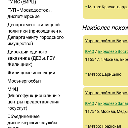
ГУ ИС (ЕИРЦ)
•
Метро: Красногвард
ГУП «Мосводосток»,
диспетчерские
Департамент жилищной
Наиболее похож
политики (присоединен к
Департаменту городского
Управа района Бирю
имущества)
Дирекции единого
ЮАО
/
Бирюлево Вост
заказчика (ДЕЗы, ГБУ
115547, г.Москва, Бирю
Жилищник)
Жилищные инспекции
•
Метро: Царицыно
Мосэнергосбыт
МФЦ
Управа района Бирю
(Многофункциональные
центры предоставления
ЮАО
/
Бирюлево Запа
госуслуг)
117546, Москва, Медын
Объединенные
диспетчерские службы
•
Метро: Пражская