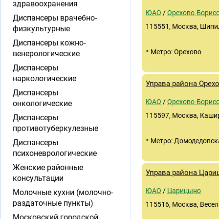
здравоохранения
ЮАО
/
Орехово-Борисо
Диспансеры врачебно-
115551, Москва, Шипил
физкультурные
Диспансеры кожно-
•
Метро: Орехово
венерологические
Диспансеры
наркологические
Управа района Орех
Диспансеры
ЮАО
/
Орехово-Борис
онкологические
115597, Москва, Каши
Диспансеры
противотуберкулезные
•
Метро: Домодедовск
Диспансеры
психоневрологические
Женские районные
Управа района Цар
консультации
ЮАО
/
Царицыно
Молочные кухни (молочно-
раздаточные пункты)
115516, Москва, Весела
Московский городской