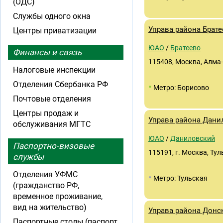
(ОДС)
Службы одного окна
Управа района Брат
Центры приватизации
ЮАО
/
Братеево
Финансы и связь
115408, Москва, Алма-А
Налоговые инспекции
Отделения Сбербанка РФ
•
Метро: Борисово
Почтовые отделения
Центры продаж и
Управа района Дани
обслуживания МГТС
ЮАО
/
Даниловский
Паспортно-визовые
115191, г. Москва, Туль
службы
Отделения УФМС
•
Метро: Тульская
(гражданство РФ,
временное проживание,
вид на жительство)
Управа района Донс
Паспортные столы (паспорт