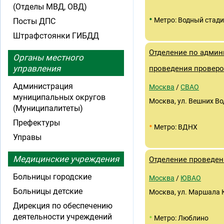
(Отделы МВД, ОВД)
•
Метро: Водный стад
Посты ДПС
Штрафстоянки ГИБДД
Отделение по админ
Органы местного
управления
проведения провер
Администрация
Москва
/
СВАО
муниципальных округов
Москва, ул. Вешних Вод
(Муниципалитеты)
Префектуры
•
Метро: ВДНХ
Управы
Медицинские учреждения
Отделение проведен
Больницы городские
Москва
/
ЮВАО
Больницы детские
Москва, ул. Маршала К
Дирекция по обеспечению
•
деятельности учреждений
Метро: Люблино