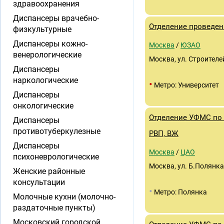
здравоохранения
Диспансеры врачебно-
Отделение проведен
физкультурные
Диспансеры кожно-
Москва
/
ЮЗАО
венерологические
Москва, ул. Строителей,
Диспансеры
наркологические
•
Метро: Университет
Диспансеры
онкологические
Отделение УФМС по 
Диспансеры
противотуберкулезные
РВП, ВЖ
Диспансеры
Москва
/
ЦАО
психоневрологические
Москва, ул. Б.Полянка
Женские районные
консультации
•
Метро: Полянка
Молочные кухни (молочно-
раздаточные пункты)
Московский городской