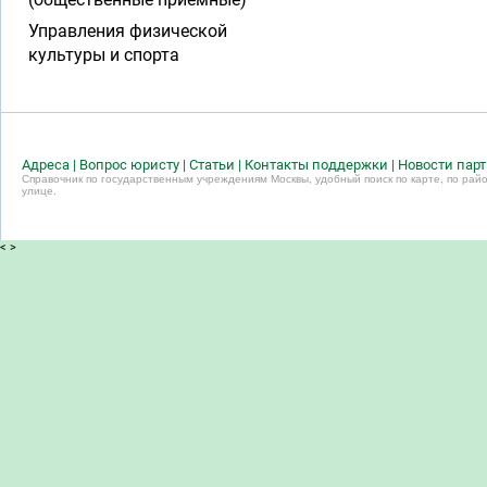
Управления физической
культуры и спорта
Адреса
|
Вопрос юристу
|
Статьи
|
Контакты поддержки
|
Новости пар
Справочник по государственным учреждениям Москвы, удобный поиск по карте, по райо
улице.
<
>