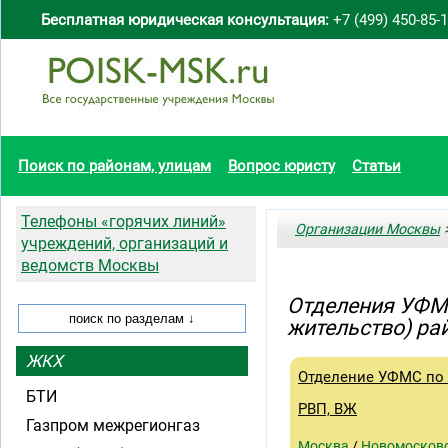
Бесплатная юридическая консультация:
+7 (499) 450-85-
Поиск по районам, улицам
Вопрос юристу
Статьи
Телефоны «горячих линий»
Организации Москвы
>
учреждений, организаций и
ведомств Москвы
Отделения УФМС
жительство) ра
ЖКХ
Отделение УФМС по 
БТИ
РВП, ВЖ
Газпром межрегионгаз
Москва
/
Новомосков