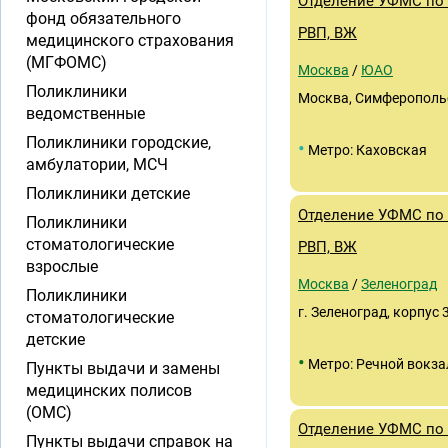
Отделение УФМС по 
фонд обязательного
РВП, ВЖ
медицинского страхования
(МГФОМС)
Москва
/
ЮАО
Поликлиники
Москва, Симферопольски
ведомственные
Поликлиники городские,
•
Метро: Каховская
амбулатории, МСЧ
Поликлиники детские
Отделение УФМС по 
Поликлиники
стоматологические
РВП, ВЖ
взрослые
Москва
/
Зеленоград
Поликлиники
г. Зеленоград, корпус 
стоматологические
детские
•
Метро: Речной вокза
Пункты выдачи и замены
медицинских полисов
(ОМС)
Отделение УФМС по 
Пункты выдачи справок на