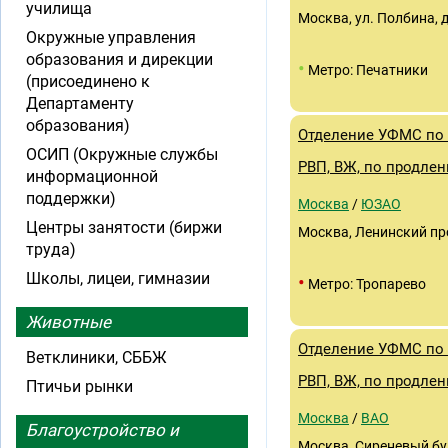
училища
Москва, ул. Полбина, д
Окружные управления
образования и дирекции
•
Метро: Печатники
(присоединено к
Департаменту
образования)
Отделение УФМС по 
ОСИП (Окружные службы
РВП, ВЖ, по продле
информационной
поддержки)
Москва
/
ЮЗАО
Центры занятости (биржи
Москва, Ленинский про
труда)
Школы, лицеи, гимназии
•
Метро: Тропарево
Животные
Отделение УФМС по 
Ветклиники, СББЖ
РВП, ВЖ, по продле
Птичьи рынки
Москва
/
ВАО
Благоустройство и
Москва, Сиреневый буль