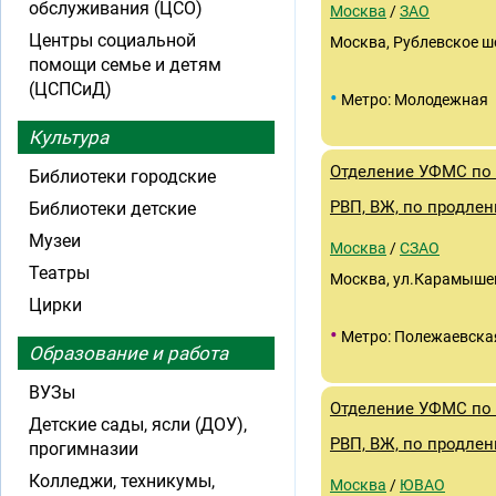
обслуживания (ЦСО)
Москва
/
ЗАО
Центры социальной
Москва, Рублевское шос
помощи семье и детям
(ЦСПСиД)
•
Метро: Молодежная
Культура
Отделение УФМС по 
Библиотеки городские
РВП, ВЖ, по продле
Библиотеки детские
Музеи
Москва
/
СЗАО
Театры
Москва, ул.Карамышев
Цирки
•
Метро: Полежаевска
Образование и работа
ВУЗы
Отделение УФМС по 
Детские сады, ясли (ДОУ),
РВП, ВЖ, по продле
прогимназии
Колледжи, техникумы,
Москва
/
ЮВАО