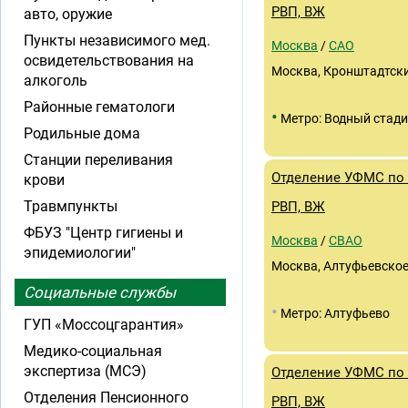
РВП, ВЖ
авто, оружие
Пункты независимого мед.
Москва
/
САО
освидетельствования на
Москва, Кронштадтски
алкоголь
Районные гематологи
•
Метро: Водный стад
Родильные дома
Станции переливания
Отделение УФМС по 
крови
Травмпункты
РВП, ВЖ
ФБУЗ "Центр гигиены и
Москва
/
СВАО
эпидемиологии"
Москва, Алтуфьевское 
Социальные службы
•
Метро: Алтуфьево
ГУП «Моссоцгарантия»
Медико-социальная
экспертиза (МСЭ)
Отделение УФМС по 
Отделения Пенсионного
РВП, ВЖ