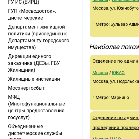
ГУ ИС (ЕИРЦ)
Москва, ул. Южнобутов
ГУП «Мосводосток»,
диспетчерские
•
Метро: Бульвар Адм
Департамент жилищной
политики (присоединен к
Департаменту городского
Наиболее похож
имущества)
Дирекции единого
Отделение по админ
заказчика (ДЕЗы, ГБУ
Жилищник)
Москва
/
ЮВАО
Жилищные инспекции
Москва, ул. Подольска
Мосэнергосбыт
•
МФЦ
Метро: Марьино
(Многофункциональные
центры предоставления
госуслуг)
Отделение по админ
Объединенные
проведения провер
диспетчерские службы