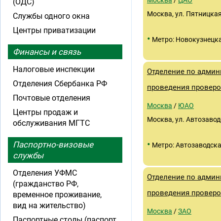
Москва
/
ЦАО
(ОДС)
Москва, ул. Пятницкая
Службы одного окна
Центры приватизации
•
Метро: Новокузнецк
Финансы и связь
Налоговые инспекции
Отделение по админ
Отделения Сбербанка РФ
проведения провер
Почтовые отделения
Москва
/
ЮАО
Центры продаж и
Москва, ул. Автозаводс
обслуживания МГТС
•
Паспортно-визовые
Метро: Автозаводск
службы
Отделения УФМС
Отделение по админ
(гражданство РФ,
проведения провер
временное проживание,
вид на жительство)
Москва
/
ЗАО
Паспортные столы (паспорт