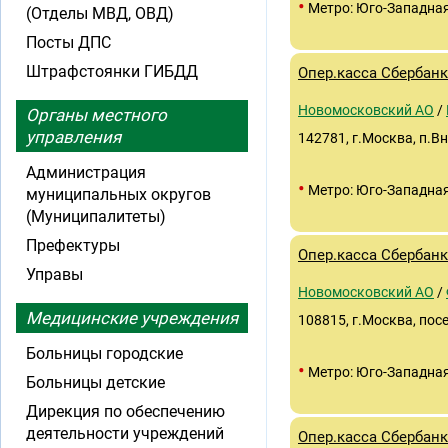
•
Метро: Юго-Западна
(Отделы МВД, ОВД)
Посты ДПС
Штрафстоянки ГИБДД
Опер.касса Сбербанк
Новомосковский АО
/
Органы местного
управления
142781, г.Москва, п.В
Администрация
•
Метро: Юго-Западна
муниципальных округов
(Муниципалитеты)
Префектуры
Опер.касса Сбербанк
Управы
Новомосковский АО
/
Медицинские учреждения
108815, г.Москва, пос
Больницы городские
•
Метро: Юго-Западна
Больницы детские
Дирекция по обеспечению
деятельности учреждений
Опер.касса Сбербанк