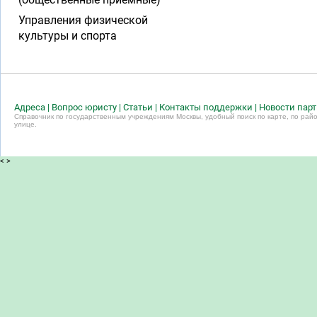
Управления физической
культуры и спорта
Адреса
|
Вопрос юристу
|
Статьи
|
Контакты поддержки
|
Новости пар
Справочник по государственным учреждениям Москвы, удобный поиск по карте, по райо
улице.
<
>