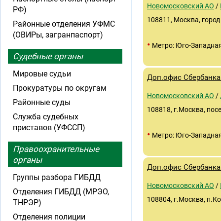
Новомосковский АО
/
РФ)
108811, Москва, город
Районные отделения УФМС
(ОВИРы, загранпаспорт)
•
Метро: Юго-Западна
Судебные органы
Мировые судьи
Доп.офис Сбербанка
Прокуратуры по округам
Новомосковский АО
/
Районные суды
108818, г.Москва, пос
Служба судебных
приставов (УФССП)
•
Метро: Юго-Западна
Правоохранительные
органы
Доп.офис Сбербанка
Группы разбора ГИБДД
Новомосковский АО
/
Отделения ГИБДД (МРЭО,
108804, г.Москва, п.К
ТНРЭР)
Отделения полиции