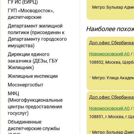
ГУ ИС (ЕИРЦ)
•
Метро: Бульвар Адм
ГУП «Мосводосток»,
диспетчерские
Департамент жилищной
Наиболее похож
политики (присоединен к
Департаменту городского
Доп.офис Сбербанка 
имущества)
Дирекции единого
Новомосковский АО
/
заказчика (ДЕЗы, ГБУ
108852, Москва, Щерби
Жилищник)
Жилищные инспекции
•
Метро: Улица Академ
Мосэнергосбыт
МФЦ
Доп.офис Сбербанка
(Многофункциональные
центры предоставления
Новомосковский АО
/
госуслуг)
108851, г.Москва, г.Щ
Объединенные
диспетчерские службы
•
Метро: Бульвар Дми