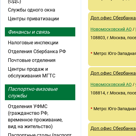
(ОДС)
Службы одного окна
Доп.офис Сбербанка
Центры приватизации
Новомосковский АО
/
Финансы и связь
108803, г.Москва, пос
Налоговые инспекции
Отделения Сбербанка РФ
•
Метро: Юго-Западна
Почтовые отделения
Центры продаж и
Доп.офис Сбербанка
обслуживания МГТС
Новомосковский АО
/
Паспортно-визовые
108814, г.Москва, пос
службы
Отделения УФМС
•
Метро: Юго-Западна
(гражданство РФ,
временное проживание,
вид на жительство)
Доп.офис Сбербанка
Паспортные столы (паспорт