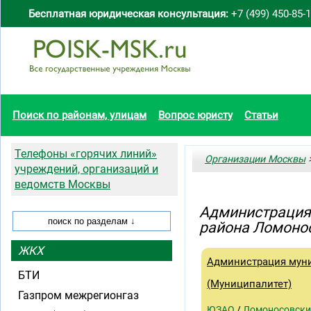
Бесплатная юридическая консультация:
+7 (499) 450-85-
Поиск по районам, улицам
Вопрос юристу
Статьи
Телефоны «горячих линий»
Организации Москвы
>
учреждений, организаций и
ведомств Москвы
Администрация
района Ломоно
ЖКХ
Администрация мун
БТИ
(Муниципалитет)
Газпром межрегионгаз
ЮЗАО
/
Ломоносовски