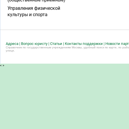
Управления физической
культуры и спорта
Адреса
|
Вопрос юристу
|
Статьи
|
Контакты поддержки
|
Новости пар
Справочник по государственным учреждениям Москвы, удобный поиск по карте, по райо
улице.
<
>