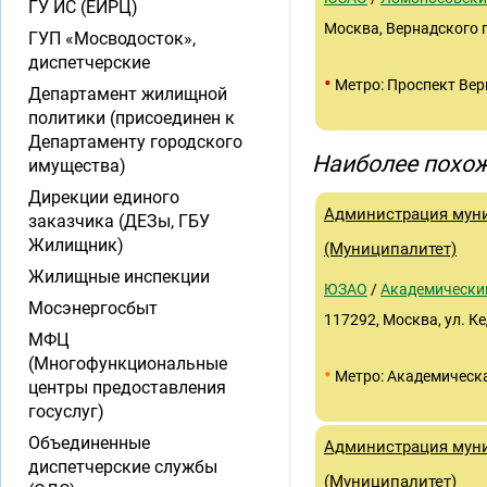
ГУ ИС (ЕИРЦ)
Москва, Вернадского п
ГУП «Мосводосток»,
диспетчерские
•
Метро: Проспект Вер
Департамент жилищной
политики (присоединен к
Департаменту городского
Наиболее похож
имущества)
Дирекции единого
Администрация муни
заказчика (ДЕЗы, ГБУ
Жилищник)
(Муниципалитет)
Жилищные инспекции
ЮЗАО
/
Академически
Мосэнергосбыт
117292, Москва, ул. Ке
МФЦ
(Многофункциональные
•
Метро: Академическ
центры предоставления
госуслуг)
Объединенные
Администрация муни
диспетчерские службы
(Муниципалитет)