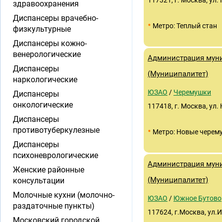
117321, г. Москва, ул.
здравоохранения
Диспансеры врачебно-
•
Метро: Теплый стан
физкультурные
Диспансеры кожно-
венерологические
Администрация муни
Диспансеры
(Муниципалитет)
наркологические
ЮЗАО
/
Черемушки
Диспансеры
онкологические
117418, г. Москва, ул
Диспансеры
•
противотуберкулезные
Метро: Новые черем
Диспансеры
психоневрологические
Администрация муни
Женские районные
(Муниципалитет)
консультации
Молочные кухни (молочно-
ЮЗАО
/
Южное Бутово
раздаточные пункты)
117624, г.Москва, ул.
Московский городской