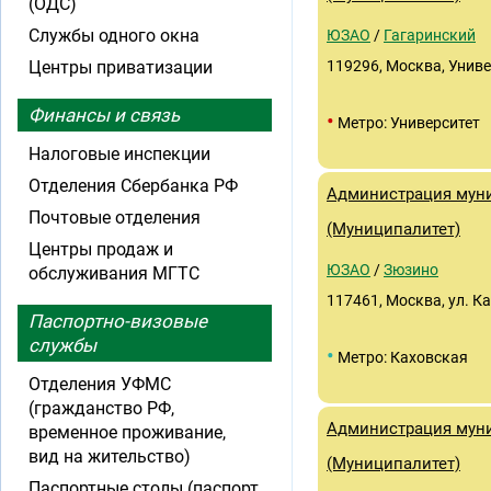
(ОДС)
Службы одного окна
ЮЗАО
/
Гагаринский
Центры приватизации
119296, Москва, Униве
Финансы и связь
•
Метро: Университет
Налоговые инспекции
Отделения Сбербанка РФ
Администрация муни
Почтовые отделения
(Муниципалитет)
Центры продаж и
ЮЗАО
/
Зюзино
обслуживания МГТС
117461, Москва, ул. К
Паспортно-визовые
службы
•
Метро: Каховская
Отделения УФМС
(гражданство РФ,
Администрация муни
временное проживание,
вид на жительство)
(Муниципалитет)
Паспортные столы (паспорт