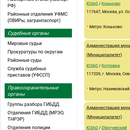
ЮЗАО
/
Коньково
РФ)
117647, Москва, ул. О
Районные отделения УФМС
(ОВИРы, загранпаспорт)
•
Метро: Коньково
Судебные органы
Мировые судьи
Администрация муни
Прокуратуры по округам
(Муниципалитет)
Районные суды
ЮЗАО
/
Котловка
Служба судебных
117209, г. Москва, Сев
приставов (УФССП)
Правоохранительные
•
Метро: Нахимовский
органы
Группы разбора ГИБДД
Администрация муни
Отделения ГИБДД (МРЭО,
(Муниципалитет)
ТНРЭР)
Отделения полиции
ЮЗАО
/
Обручевский