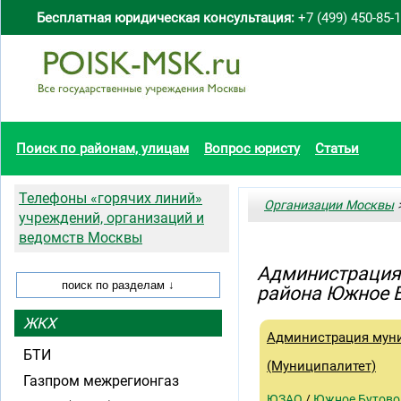
Бесплатная юридическая консультация:
+7 (499) 450-85-
Поиск по районам, улицам
Вопрос юристу
Статьи
Телефоны «горячих линий»
Организации Москвы
>
учреждений, организаций и
ведомств Москвы
Администрация
района Южное 
ЖКХ
Администрация муни
БТИ
(Муниципалитет)
Газпром межрегионгаз
ЮЗАО
/
Южное Бутово