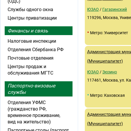
(ОДС)
Службы одного окна
ЮЗАО
/
Гагаринский
Центры приватизации
119296, Москва, Униве
Финансы и связь
•
Метро: Университет
Налоговые инспекции
Отделения Сбербанка РФ
Администрация муни
Почтовые отделения
(Муниципалитет)
Центры продаж и
ЮЗАО
/
Зюзино
обслуживания МГТС
117461, Москва, ул. К
Паспортно-визовые
службы
•
Метро: Каховская
Отделения УФМС
(гражданство РФ,
Администрация муни
временное проживание,
вид на жительство)
(Муниципалитет)
Паспортные столы (паспорт