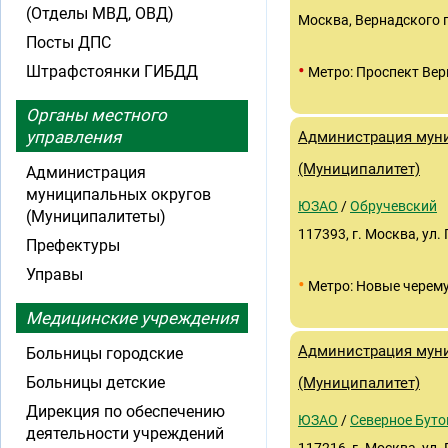
(Отделы МВД, ОВД)
Москва, Вернадского п
Посты ДПС
•
Штрафстоянки ГИБДД
Метро: Проспект Вер
Органы местного
управления
Администрация муни
(Муниципалитет)
Администрация
муниципальных округов
ЮЗАО
/
Обручевский
(Муниципалитеты)
117393, г. Москва, ул. 
Префектуры
Управы
•
Метро: Новые черем
Медицинские учреждения
Администрация муни
Больницы городские
Больницы детские
(Муниципалитет)
Дирекция по обеспечению
ЮЗАО
/
Северное Буто
деятельности учреждений