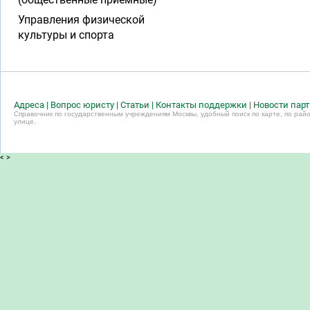
Управления физической
культуры и спорта
Адреса
|
Вопрос юристу
|
Статьи
|
Контакты поддержки
|
Новости пар
Справочник по государственным учреждениям Москвы, удобный поиск по карте, по райо
улице.
<
>