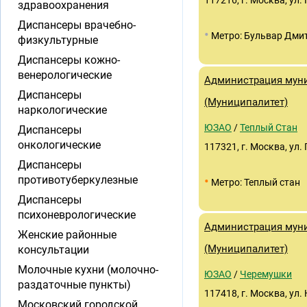
117216, г. Москва, ул. Г
здравоохранения
Диспансеры врачебно-
•
Метро: Бульвар Дми
физкультурные
Диспансеры кожно-
венерологические
Администрация муни
Диспансеры
(Муниципалитет)
наркологические
ЮЗАО
/
Теплый Стан
Диспансеры
онкологические
117321, г. Москва, ул.
Диспансеры
•
противотуберкулезные
Метро: Теплый стан
Диспансеры
психоневрологические
Администрация муни
Женские районные
(Муниципалитет)
консультации
Молочные кухни (молочно-
ЮЗАО
/
Черемушки
раздаточные пункты)
117418, г. Москва, ул
Московский городской