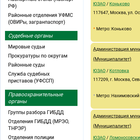
ЮЗАО
/
Коньково
РФ)
117647, Москва, ул. О
Районные отделения УФМС
(ОВИРы, загранпаспорт)
•
Метро: Коньково
Судебные органы
Мировые судьи
Администрация муни
Прокуратуры по округам
(Муниципалитет)
Районные суды
ЮЗАО
/
Котловка
Служба судебных
117209, г. Москва, Сев
приставов (УФССП)
Правоохранительные
•
Метро: Нахимовский
органы
Группы разбора ГИБДД
Администрация мун
Отделения ГИБДД (МРЭО,
(Муниципалитет)
ТНРЭР)
Отделения полиции
ЮЗАО
/
Ломоносовски