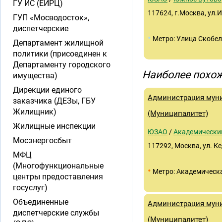
ГУ ИС (ЕИРЦ)
117624, г.Москва, ул.
ГУП «Мосводосток»,
диспетчерские
•
Метро: Улица Скобе
Департамент жилищной
политики (присоединен к
Департаменту городского
Наиболее похож
имущества)
Дирекции единого
Администрация муни
заказчика (ДЕЗы, ГБУ
Жилищник)
(Муниципалитет)
Жилищные инспекции
ЮЗАО
/
Академически
Мосэнергосбыт
117292, Москва, ул. Ке
МФЦ
(Многофункциональные
•
Метро: Академическ
центры предоставления
госуслуг)
Объединенные
Администрация муни
диспетчерские службы
(Муниципалитет)