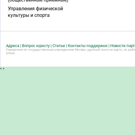
Управления физической
культуры и спорта
Адреса
|
Вопрос юристу
|
Статьи
|
Контакты поддержки
|
Новости пар
Справочник по государственным учреждениям Москвы, удобный поиск по карте, по райо
улице.
<
>