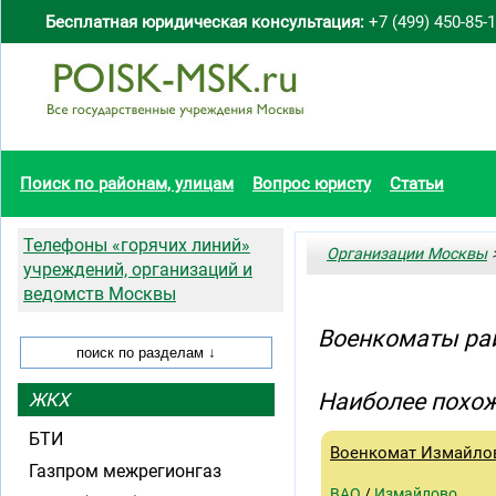
Бесплатная юридическая консультация:
+7 (499) 450-85-
Поиск по районам, улицам
Вопрос юристу
Статьи
Телефоны «горячих линий»
Организации Москвы
>
учреждений, организаций и
ведомств Москвы
Военкоматы ра
Наиболее похож
ЖКХ
БТИ
Военкомат Измайло
Газпром межрегионгаз
ВАО
/
Измайлово