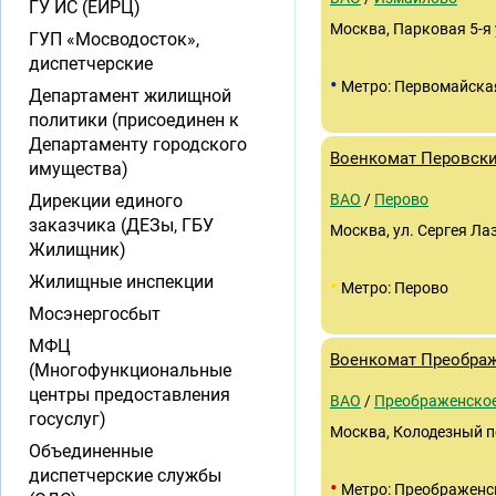
ГУ ИС (ЕИРЦ)
Москва, Парковая 5-я 
ГУП «Мосводосток»,
диспетчерские
•
Метро: Первомайска
Департамент жилищной
политики (присоединен к
Департаменту городского
Военкомат Перовск
имущества)
Дирекции единого
ВАО
/
Перово
заказчика (ДЕЗы, ГБУ
Москва, ул. Сергея Лаз
Жилищник)
Жилищные инспекции
•
Метро: Перово
Мосэнергосбыт
МФЦ
Военкомат Преобра
(Многофункциональные
центры предоставления
ВАО
/
Преображенско
госуслуг)
Москва, Колодезный пе
Объединенные
диспетчерские службы
•
Метро: Преображенс