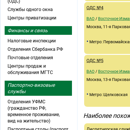
(ОДС)
ОДС №4
Службы одного окна
Центры приватизации
ВАО
/
Восточное Изма
Москва, 11-я Парковая,
Финансы и связь
•
Налоговые инспекции
Метро: Первомайска
Отделения Сбербанка РФ
Почтовые отделения
ОДС №5
Центры продаж и
ВАО
/
Восточное Изма
обслуживания МГТС
Москва, 13-я Парковая
Паспортно-визовые
службы
•
Метро: Щелковская
Отделения УФМС
(гражданство РФ,
временное проживание,
Наиболее похож
вид на жительство)
Паспортные столы (паспорт
Диспетчерская служ