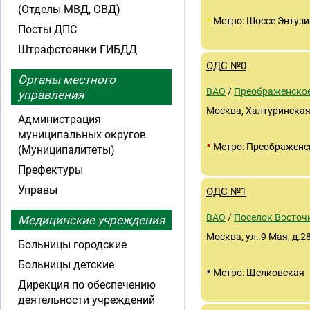
(Отделы МВД, ОВД)
•
Метро: Шоссе Энтузи
Посты ДПС
Штрафстоянки ГИБДД
ОДС №0
Органы местного
ВАО
/
Преображенско
управления
Москва, Халтуринская у
Администрация
муниципальных округов
•
Метро: Преображенс
(Муниципалитеты)
Префектуры
Управы
ОДС №1
ВАО
/
Поселок Восточ
Медицинские учреждения
Москва, ул. 9 Мая, д.2
Больницы городские
Больницы детские
•
Метро: Щелковская
Дирекция по обеспечению
деятельности учреждений