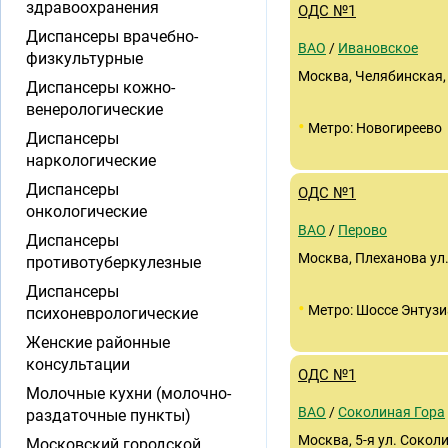
здравоохранения
ОДС №1
Диспансеры врачебно-
ВАО
/
Ивановское
физкультурные
Москва, Челябинская, 
Диспансеры кожно-
венерологические
•
Метро: Новогиреево
Диспансеры
наркологические
Диспансеры
ОДС №1
онкологические
ВАО
/
Перово
Диспансеры
Москва, Плеханова ул., 
противотуберкулезные
Диспансеры
•
Метро: Шоссе Энтузи
психоневрологические
Женские районные
консультации
ОДС №1
Молочные кухни (молочно-
ВАО
/
Соколиная Гора
раздаточные пункты)
Москва, 5-я ул. Соколи
Московский городской