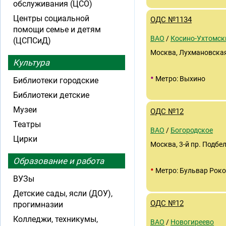
обслуживания (ЦСО)
Центры социальной
ОДС №1134
помощи семье и детям
ВАО
/
Косино-Ухтомск
(ЦСПСиД)
Москва, Лухмановская у
Культура
•
Метро: Выхино
Библиотеки городские
Библиотеки детские
Музеи
ОДС №12
Театры
ВАО
/
Богородское
Цирки
Москва, 3-й пр. Подбел
Образование и работа
•
Метро: Бульвар Роко
ВУЗы
Детские сады, ясли (ДОУ),
ОДС №12
прогимназии
Колледжи, техникумы,
ВАО
/
Новогиреево