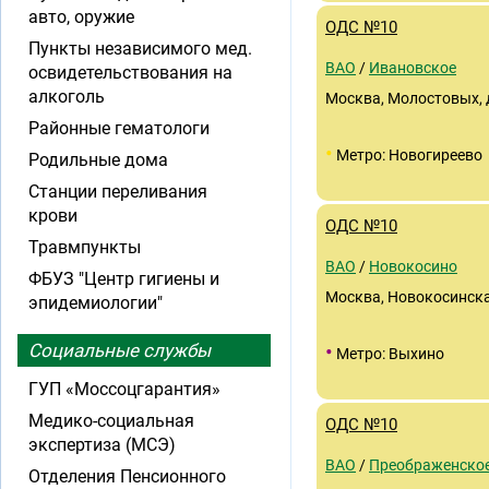
авто, оружие
ОДС №10
Пункты независимого мед.
ВАО
/
Ивановское
освидетельствования на
алкоголь
Москва, Молостовых, д
Районные гематологи
•
Метро: Новогиреево
Родильные дома
Станции переливания
крови
ОДС №10
Травмпункты
ВАО
/
Новокосино
ФБУЗ "Центр гигиены и
Москва, Новокосинская 
эпидемиологии"
•
Социальные службы
Метро: Выхино
ГУП «Моссоцгарантия»
Медико-социальная
ОДС №10
экспертиза (МСЭ)
ВАО
/
Преображенско
Отделения Пенсионного