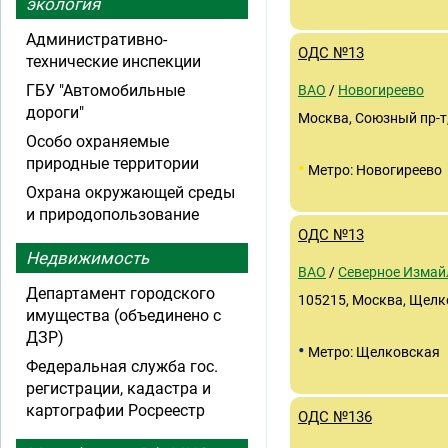
экология
Административно-
ОДС №13
технические инспекции
ГБУ "Автомобильные
ВАО
/
Новогиреево
дороги"
Москва, Союзный пр-т,
Особо охраняемые
природные территории
•
Метро: Новогиреево
Охрана окружающей среды
и природопользование
ОДС №13
Недвижимость
ВАО
/
Северное Измай
Департамент городского
105215, Москва, Щелков
имущества (объединено с
ДЗР)
•
Метро: Щелковская
Федеральная служба гос.
регистрации, кадастра и
картографии Росреестр
ОДС №136