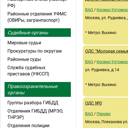
РФ)
ВАО
/
Косино-Ухтомск
Районные отделения УФМС
Москва, ул. Рудневка, 
(ОВИРы, загранпаспорт)
•
Судебные органы
Метро: Выхино
Мировые судьи
Прокуратуры по округам
ОДС "Молодая семья
Районные суды
ВАО
/
Косино-Ухтомск
Служба судебных
ул. Рудневка, д.14
приставов (УФССП)
•
Метро: Выхино
Правоохранительные
органы
Группы разбора ГИБДД
ОДС №0
Отделения ГИБДД (МРЭО,
ВАО
/
Перово
ТНРЭР)
Москва, Плеханова ул., 
Отделения полиции