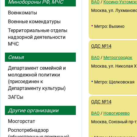
Минобороны РФ, МЧС
ВАО
/
Косино-Ухтомск
Москва, ул. Лухмановс
Военкоматы
Военные комендатуры
•
Метро: Выхино
Территориальные отделы
надзорной деятельности
МЧС
ОДС №14
Семья
ВАО
/
Метрогородок
Москва, ул. Николая Х
Департамент семейной и
молодежной политики
•
(присоединен к
Метро: Щелковская
Департаменту культуры)
ЗАГСы
ОДС №14
Другие организации
ВАО
/
Новогиреево
Мосгорстат
Москва, Союзный пр-т, 
Роспотребнадзор
(общественные приемные)