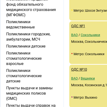
фонд обязательного
•
медицинского страхования
Метро: Шоссе Энтузи
(МГФОМС)
Поликлиники
ОДС №1
ведомственные
Поликлиники городские,
ВАО
/
Сокольники
амбулатории, МСЧ
Москва, Сокольническ
Поликлиники детские
•
Поликлиники
Метро: Сокольники
стоматологические
взрослые
ОДС №10
Поликлиники
стоматологические
ВАО
/
Вешняки
детские
Москва, Косинская д.1
Пункты выдачи и замены
медицинских полисов
•
Метро: Выхино
(ОМС)
Пункты выдачи справок на