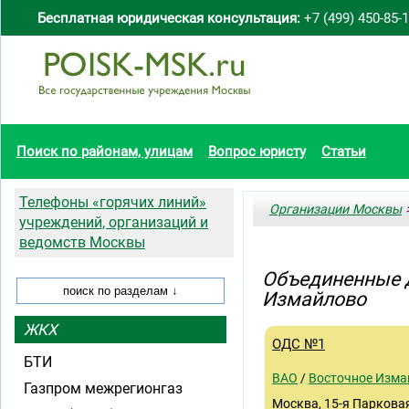
Бесплатная юридическая консультация:
+7 (499) 450-85-
Поиск по районам, улицам
Вопрос юристу
Статьи
Телефоны «горячих линий»
Организации Москвы
>
учреждений, организаций и
ведомств Москвы
Объединенные д
Измайлово
ЖКХ
ОДС №1
БТИ
ВАО
/
Восточное Изма
Газпром межрегионгаз
Москва, 15-я Парковая,