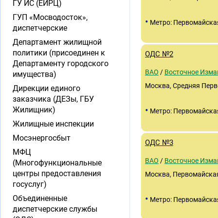
ГУ ИС (ЕИРЦ)
ГУП «Мосводосток»,
•
Метро: Первомайска
диспетчерские
Департамент жилищной
политики (присоединен к
ОДС №2
Департаменту городского
ВАО
/
Восточное Изма
имущества)
Москва, Средняя Перв
Дирекции единого
заказчика (ДЕЗы, ГБУ
•
Жилищник)
Метро: Первомайска
Жилищные инспекции
Мосэнергосбыт
ОДС №3
МФЦ
ВАО
/
Восточное Изма
(Многофункциональные
центры предоставления
Москва, Первомайская
госуслуг)
•
Объединенные
Метро: Первомайска
диспетчерские службы