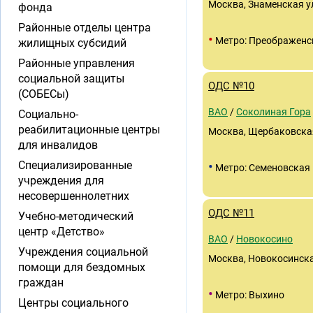
Москва, Знаменская ул.
фонда
Районные отделы центра
•
Метро: Преображенс
жилищных субсидий
Районные управления
социальной защиты
ОДС №10
(СОБЕСы)
ВАО
/
Соколиная Гора
Социально-
реабилитационные центры
Москва, Щербаковская 
для инвалидов
•
Специализированные
Метро: Семеновская
учреждения для
несовершеннолетних
ОДС №11
Учебно-методический
центр «Детство»
ВАО
/
Новокосино
Учреждения социальной
Москва, Новокосинская 
помощи для бездомных
граждан
•
Метро: Выхино
Центры социального