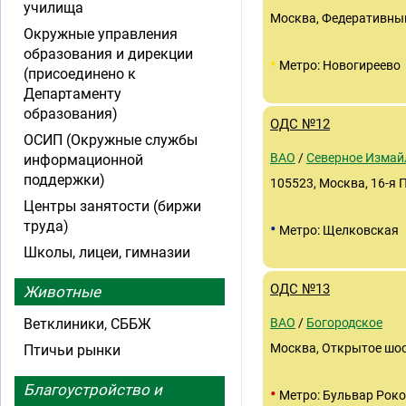
училища
Москва, Федеративный 
Окружные управления
образования и дирекции
•
Метро: Новогиреево
(присоединено к
Департаменту
образования)
ОДС №12
ОСИП (Окружные службы
ВАО
/
Северное Измай
информационной
поддержки)
105523, Москва, 16-я 
Центры занятости (биржи
труда)
•
Метро: Щелковская
Школы, лицеи, гимназии
ОДС №13
Животные
Ветклиники, СББЖ
ВАО
/
Богородское
Москва, Открытое шосс
Птичьи рынки
Благоустройство и
•
Метро: Бульвар Роко