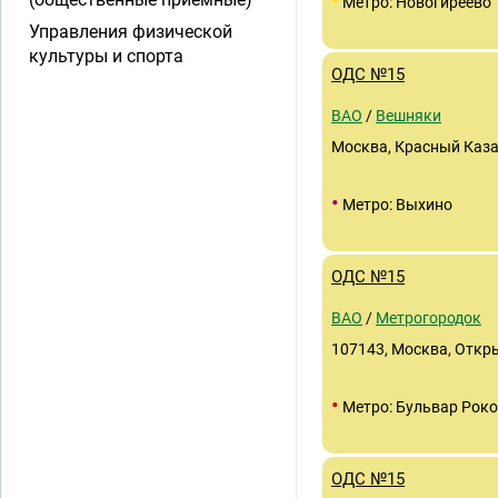
•
Метро: Новогиреево
Управления физической
культуры и спорта
ОДС №15
ВАО
/
Вешняки
Москва, Красный Казан
•
Метро: Выхино
ОДС №15
ВАО
/
Метрогородок
107143, Москва, Открыт
•
Метро: Бульвар Роко
ОДС №15