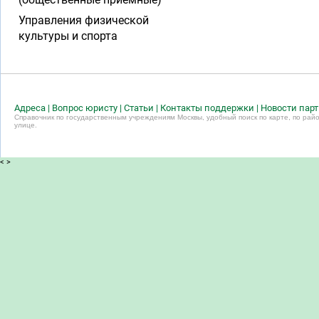
Управления физической
культуры и спорта
Адреса
|
Вопрос юристу
|
Статьи
|
Контакты поддержки
|
Новости пар
Справочник по государственным учреждениям Москвы, удобный поиск по карте, по райо
улице.
<
>