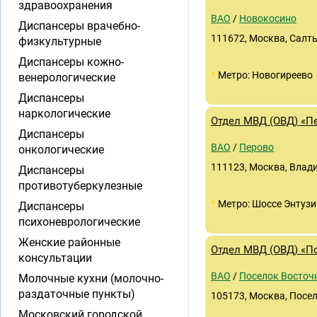
здравоохранения
ВАО
/
Новокосино
Диспансеры врачебно-
111672, Москва, Салты
физкультурные
Диспансеры кожно-
•
Метро: Новогиреево
венерологические
Диспансеры
наркологические
Отдел МВД (ОВД) «П
Диспансеры
ВАО
/
Перово
онкологические
111123, Москва, Влади
Диспансеры
противотуберкулезные
•
Метро: Шоссе Энтузи
Диспансеры
психоневрологические
Женские районные
Отдел МВД (ОВД) «П
консультации
ВАО
/
Поселок Восточ
Молочные кухни (молочно-
раздаточные пункты)
105173, Москва, Посел
Московский городской