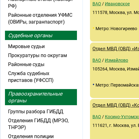
ВАО
/
Ивановское
РФ)
111578, Москва, ул. М
Районные отделения УФМС
(ОВИРы, загранпаспорт)
•
Метро: Новогиреево
Судебные органы
Мировые судьи
Отдел МВД (ОВД) «И
Прокуратуры по округам
ВАО
/
Измайлово
Районные суды
105264, Москва, Изма
Служба судебных
приставов (УФССП)
•
Метро: Первомайска
Правоохранительные
органы
Отдел МВД (ОВД) «К
Группы разбора ГИБДД
ВАО
/
Косино-Ухтомск
Отделения ГИБДД (МРЭО,
111621, г. Москва, ул
ТНРЭР)
Отделения полиции