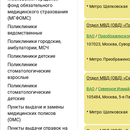
•
фонд обязательного
Метро: Щелковская
медицинского страхования
(МГФОМС)
Отдел МВД (ОВД) «П
Поликлиники
ведомственные
ВАО
/
Преображенско
Поликлиники городские,
107023, Москва, Суворо
амбулатории, МСЧ
Поликлиники детские
•
Метро: Преображенс
Поликлиники
стоматологические
взрослые
Отдел МВД (ОВД) «С
Поликлиники
ВАО
/
Северное Измай
стоматологические
105484, Москва, 5-я П
детские
Пункты выдачи и замены
•
Метро: Щелковская
медицинских полисов
(ОМС)
Пункты выдачи справок на