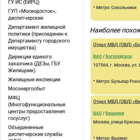
ГУ ИС (ЕИРЦ)
•
Метро: Сокольники
ГУП «Мосводосток»,
диспетчерские
Департамент жилищной
Наиболее похож
политики (присоединен к
Департаменту городского
Отдел МВД (ОВД) «Б
имущества)
Дирекции единого
ВАО
/
Богородское
заказчика (ДЕЗы, ГБУ
107564, г. Москва, ул.
Жилищник)
Жилищные инспекции
•
Метро: Бульвар Роко
Мосэнергосбыт
МФЦ
Отдел МВД (ОВД) «В
(Многофункциональные
центры предоставления
ВАО
/
Вешняки
госуслуг)
Москва, улица Красны
Объединенные
диспетчерские службы
•
Метро: Выхино