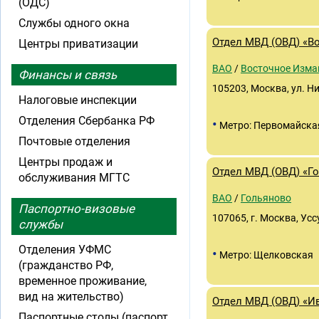
(ОДС)
Службы одного окна
Отдел МВД (ОВД) «В
Центры приватизации
ВАО
/
Восточное Изма
Финансы и связь
105203, Москва, ул. Н
Налоговые инспекции
Отделения Сбербанка РФ
•
Метро: Первомайска
Почтовые отделения
Центры продаж и
Отдел МВД (ОВД) «Г
обслуживания МГТС
ВАО
/
Гольяново
Паспортно-визовые
107065, г. Москва, Уссу
службы
Отделения УФМС
•
Метро: Щелковская
(гражданство РФ,
временное проживание,
вид на жительство)
Отдел МВД (ОВД) «И
Паспортные столы (паспорт