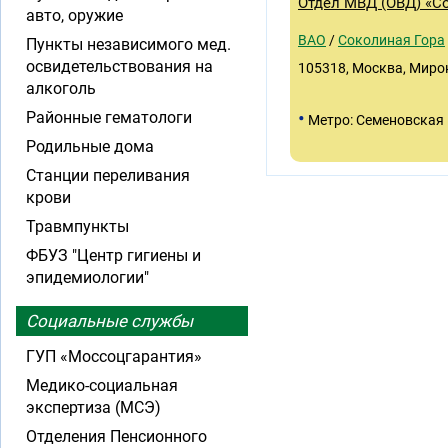
Отдел МВД (ОВД) «С
авто, оружие
ВАО
/
Соколиная Гора
Пункты независимого мед.
освидетельствования на
105318, Москва, Миро
алкоголь
•
Районные гематологи
Метро: Семеновская
Родильные дома
Станции переливания
крови
Травмпункты
ФБУЗ "Центр гигиены и
эпидемиологии"
Социальные службы
ГУП «Моссоцгарантия»
Медико-социальная
экспертиза (МСЭ)
Отделения Пенсионного