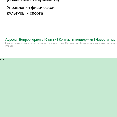
Управления физической
культуры и спорта
Адреса
|
Вопрос юристу
|
Статьи
|
Контакты поддержки
|
Новости пар
Справочник по государственным учреждениям Москвы, удобный поиск по карте, по райо
улице.
<
>