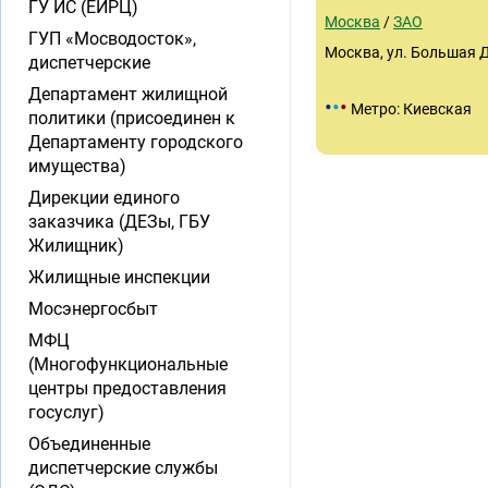
ГУ ИС (ЕИРЦ)
Москва
/
ЗАО
ГУП «Мосводосток»,
Москва, ул. Большая Д
диспетчерские
Департамент жилищной
•
•
•
Метро: Киевская
политики (присоединен к
Департаменту городского
имущества)
Дирекции единого
заказчика (ДЕЗы, ГБУ
Жилищник)
Жилищные инспекции
Мосэнергосбыт
МФЦ
(Многофункциональные
центры предоставления
госуслуг)
Объединенные
диспетчерские службы