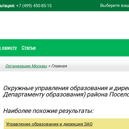
Выберите ваш
ьтация:
+7 (499) 450-85-15
с юристу
Статьи
Организации Москвы
> Главная
Окружные управления образования и дире
Департаменту образования) района Посел
Наиболее похожие результаты:
Управление образования и дирекция ЗАО