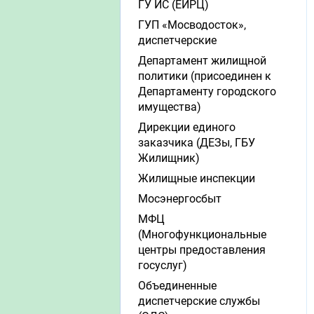
ГУ ИС (ЕИРЦ)
ГУП «Мосводосток»,
диспетчерские
Департамент жилищной
политики (присоединен к
Департаменту городского
имущества)
Дирекции единого
заказчика (ДЕЗы, ГБУ
Жилищник)
Жилищные инспекции
Мосэнергосбыт
МФЦ
(Многофункциональные
центры предоставления
госуслуг)
Объединенные
диспетчерские службы