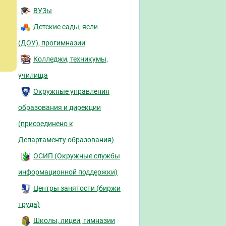
ВУЗы
Детские сады, ясли
(ДОУ), прогимназии
Колледжи, техникумы,
училища
Окружные управления
образования и дирекции
(присоединено к
Департаменту образования)
ОСИП (Окружные службы
информационной поддержки)
Центры занятости (биржи
труда)
Школы, лицеи, гимназии