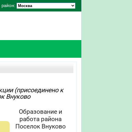
 район:
кции (присоединено к
ок Внуково
Образование и
работа района
Поселок Внуково