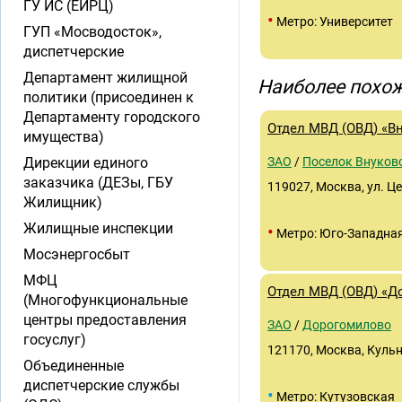
ГУ ИС (ЕИРЦ)
•
Метро: Университет
ГУП «Мосводосток»,
диспетчерские
Департамент жилищной
Наиболее похож
политики (присоединен к
Департаменту городского
Отдел МВД (ОВД) «В
имущества)
Дирекции единого
ЗАО
/
Поселок Внуков
заказчика (ДЕЗы, ГБУ
119027, Москва, ул. Це
Жилищник)
Жилищные инспекции
•
Метро: Юго-Западна
Мосэнергосбыт
МФЦ
Отдел МВД (ОВД) «Д
(Многофункциональные
центры предоставления
ЗАО
/
Дорогомилово
госуслуг)
121170, Москва, Кульне
Объединенные
диспетчерские службы
•
Метро: Кутузовская