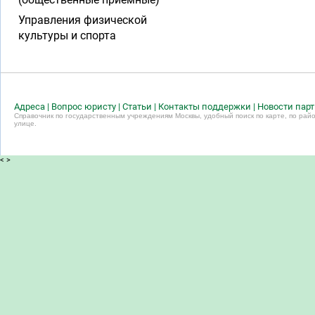
Управления физической
культуры и спорта
Адреса
|
Вопрос юристу
|
Статьи
|
Контакты поддержки
|
Новости пар
Справочник по государственным учреждениям Москвы, удобный поиск по карте, по райо
улице.
<
>