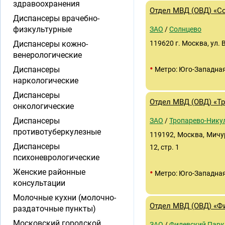
здравоохранения
Отдел МВД (ОВД) «С
Диспансеры врачебно-
физкультурные
ЗАО
/
Солнцево
Диспансеры кожно-
119620 г. Москва, ул.
венерологические
•
Диспансеры
Метро: Юго-Западна
наркологические
Диспансеры
Отдел МВД (ОВД) «Т
онкологические
Диспансеры
ЗАО
/
Тропарево-Нику
противотуберкулезные
119192, Москва, Мичу
Диспансеры
12, стр. 1
психоневрологические
•
Женские районные
Метро: Юго-Западна
консультации
Молочные кухни (молочно-
Отдел МВД (ОВД) «Ф
раздаточные пункты)
Московский городской
ЗАО
/
Филевский Парк