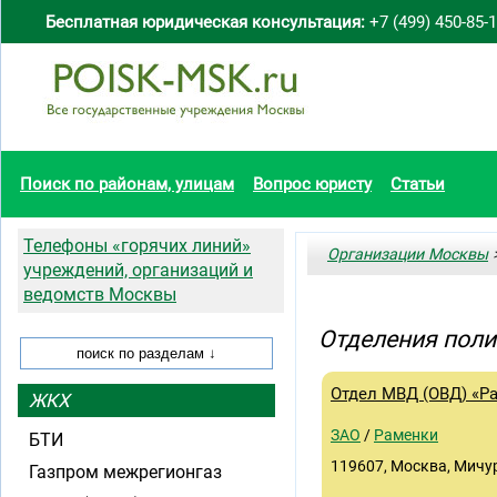
Бесплатная юридическая консультация:
+7 (499) 450-85-
Поиск по районам, улицам
Вопрос юристу
Статьи
Телефоны «горячих линий»
Организации Москвы
>
учреждений, организаций и
ведомств Москвы
Отделения поли
Отдел МВД (ОВД) «Р
ЖКХ
ЗАО
/
Раменки
БТИ
119607, Москва, Мичури
Газпром межрегионгаз