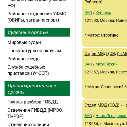
Рублево)
РФ)
ЗАО
/
Кунцево
Районные отделения УФМС
(ОВИРы, загранпаспорт)
121500, Москва, Новол
Судебные органы
•
Метро: Строгино
Мировые судьи
Прокуратуры по округам
Отдел МВД (ОВД) «М
Районные суды
ЗАО
/
Можайский
Служба судебных
121357, Москва, Вереса
приставов (УФССП)
Правоохранительные
•
Метро: Славянский 
органы
Группы разбора ГИБДД
Отдел МВД (ОВД) «Н
Отделения ГИБДД (МРЭО,
ЗАО
/
Ново-Переделки
ТНРЭР)
119634, г. Москва, ул.
Отделения полиции