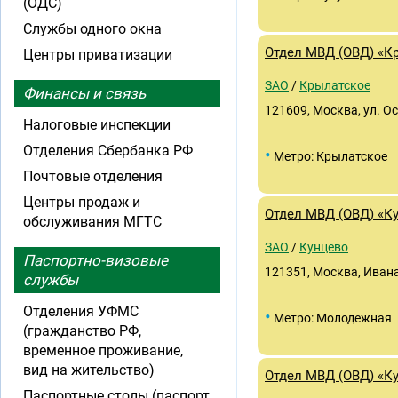
(ОДС)
Службы одного окна
Отдел МВД (ОВД) «К
Центры приватизации
ЗАО
/
Крылатское
Финансы и связь
121609, Москва, ул. Осе
Налоговые инспекции
Отделения Сбербанка РФ
•
Метро: Крылатское
Почтовые отделения
Центры продаж и
Отдел МВД (ОВД) «К
обслуживания МГТС
ЗАО
/
Кунцево
Паспортно-визовые
121351, Москва, Ивана
службы
Отделения УФМС
•
Метро: Молодежная
(гражданство РФ,
временное проживание,
вид на жительство)
Отдел МВД (ОВД) «Ку
Паспортные столы (паспорт