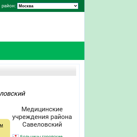
 район:
еловский
Медицинские
учреждения района
Савеловский
ам
Больницы городские