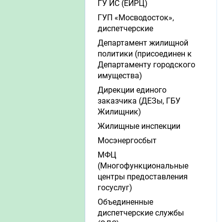
ГУ ИС (ЕИРЦ)
ГУП «Мосводосток»,
диспетчерские
Департамент жилищной
политики (присоединен к
Департаменту городского
имущества)
Дирекции единого
заказчика (ДЕЗы, ГБУ
Жилищник)
Жилищные инспекции
Мосэнергосбыт
МФЦ
(Многофункциональные
центры предоставления
госуслуг)
Объединенные
диспетчерские службы