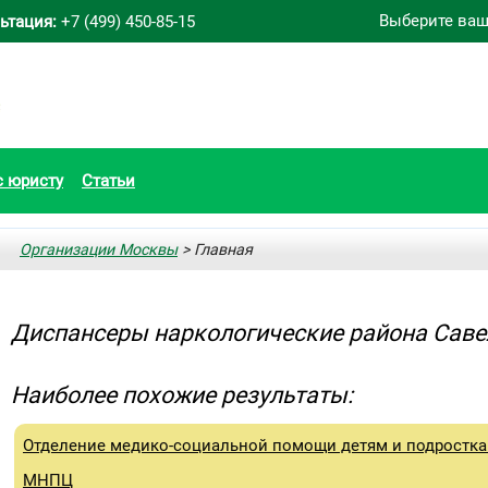
Выберите ваш
ьтация:
+7 (499) 450-85-15
с юристу
Статьи
Организации Москвы
> Главная
Диспансеры наркологические района Сав
Наиболее похожие результаты:
Отделение медико-социальной помощи детям и подростк
МНПЦ