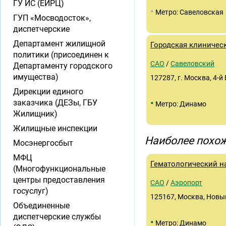
ГУ ИС (ЕИРЦ)
•
Метро: Савеловская
ГУП «Мосводосток»,
диспетчерские
Департамент жилищной
Городская клиничес
политики (присоединен к
САО
/
Савеловский
Департаменту городского
имущества)
127287, г. Москва, 4-й 
Дирекции единого
•
заказчика (ДЕЗы, ГБУ
Метро: Динамо
Жилищник)
Жилищные инспекции
Наиболее похож
Мосэнергосбыт
МФЦ
Гематологический н
(Многофункциональные
центры предоставления
САО
/
Аэропорт
госуслуг)
125167, Москва, Новы
Объединенные
диспетчерские службы
•
Метро: Динамо