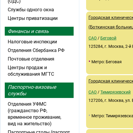
(ОДС)
Службы одного окна
Городская клиническ
Центры приватизации
(Боткинская больни
Финансы и связь
САО
/
Беговой
Налоговые инспекции
125284, г. Москва, 2-й 
Отделения Сбербанка РФ
Почтовые отделения
•
Метро: Беговая
Центры продаж и
обслуживания МГТС
Городская клиничес
Паспортно-визовые
САО
/
Тимирязевский
службы
127206, г. Москва, ул. 
Отделения УФМС
(гражданство РФ,
•
Метро: Тимирязевск
временное проживание,
вид на жительство)
Паспортные столы (паспорт