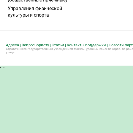
Управления физической
культуры и спорта
Адреса
|
Вопрос юристу
|
Статьи
|
Контакты поддержки
|
Новости пар
Справочник по государственным учреждениям Москвы, удобный поиск по карте, по райо
улице.
<
>