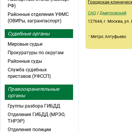
Городская клиничес
РФ)
САО
/
Дмитровский
Районные отделения УФМС
(ОВИРы, загранпаспорт)
127644, г. Москва, ул.
Судебные органы
•
Метро: Алтуфьево
Мировые судьи
Прокуратуры по округам
Районные суды
Служба судебных
приставов (УФССП)
Правоохранительные
органы
Группы разбора ГИБДД
Отделения ГИБДД (МРЭО,
ТНРЭР)
Отделения полиции