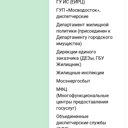
ГУ ИС (ЕИРЦ)
ГУП «Мосводосток»,
диспетчерские
Департамент жилищной
политики (присоединен к
Департаменту городского
имущества)
Дирекции единого
заказчика (ДЕЗы, ГБУ
Жилищник)
Жилищные инспекции
Мосэнергосбыт
МФЦ
(Многофункциональные
центры предоставления
госуслуг)
Объединенные
диспетчерские службы