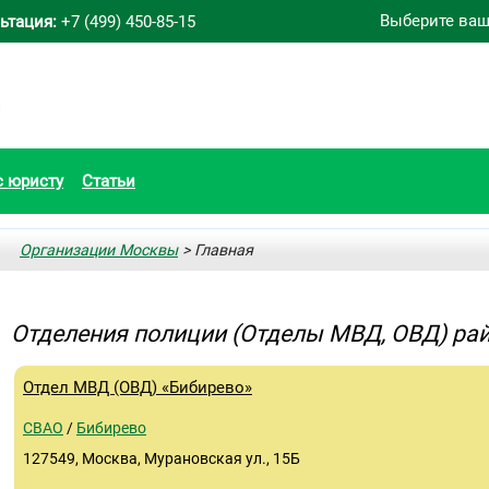
Выберите ваш
ьтация:
+7 (499) 450-85-15
с юристу
Статьи
Организации Москвы
> Главная
Отделения полиции (Отделы МВД, ОВД) ра
Отдел МВД (ОВД) «Бибирево»
СВАО
/
Бибирево
127549, Москва, Мурановская ул., 15Б