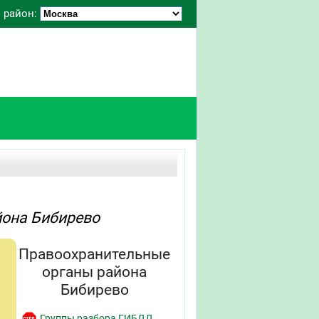
 район:
йона Бибирево
Правоохранительные
органы района
Бибирево
Группы разбора ГИБДД