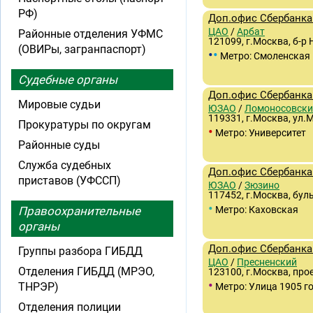
РФ)
Доп.офис Сбербанка
ЦАО
/
Арбат
Районные отделения УФМС
121099, г.Москва, б-р
(ОВИРы, загранпаспорт)
•
•
Метро: Смоленская
Судебные органы
Доп.офис Сбербанка 
Мировые судьи
ЮЗАО
/
Ломоносовски
119331, г.Москва, ул.
Прокуратуры по округам
•
Метро: Университет
Районные суды
Служба судебных
Доп.офис Сбербанка 
приставов (УФССП)
ЮЗАО
/
Зюзино
117452, г.Москва, буль
•
Правоохранительные
Метро: Каховская
органы
Доп.офис Сбербанка
Группы разбора ГИБДД
ЦАО
/
Пресненский
Отделения ГИБДД (МРЭО,
123100, г.Москва, про
•
ТНРЭР)
Метро: Улица 1905 г
Отделения полиции