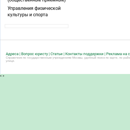
Управления физической
культуры и спорта
Адреса
|
Вопрос юристу
|
Статьи
|
Контакты поддержки
|
Реклама на с
Справочник по государственным учреждениям Москвы, удобный поиск по карте, по райо
улице.
<
>