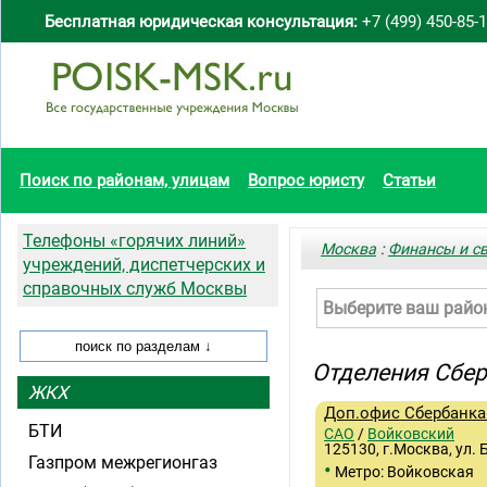
Бесплатная юридическая консультация:
+7 (499) 450-85-
Поиск по районам, улицам
Вопрос юристу
Статьи
Телефоны «горячих линий»
Москва
:
Финансы и с
учреждений, диспетчерских и
справочных служб Москвы
Выберите ваш райо
Отделения Сбе
ЖКХ
Доп.офис Сбербанка 
БТИ
САО
/
Войковский
125130, г.Москва, ул. 
Газпром межрегионгаз
•
Метро: Войковская