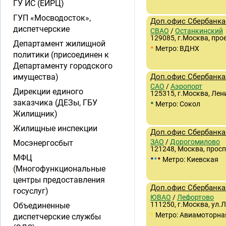
ГУ ИС (ЕИРЦ)
ГУП «Мосводосток»,
Доп.офис Сбербанка
диспетчерские
СВАО
/
Останкинский
129085, г.Москва, про
Департамент жилищной
•
Метро: ВДНХ
политики (присоединен к
Департаменту городского
имущества)
Доп.офис Сбербанка 
САО
/
Аэропорт
Дирекции единого
125315, г.Москва, Лени
•
заказчика (ДЕЗы, ГБУ
Метро: Сокол
Жилищник)
Жилищные инспекции
Доп.офис Сбербанка 
ЗАО
/
Дорогомилово
Мосэнергосбыт
121248, Москва, просп
•
•
•
МФЦ
Метро: Киевская
(Многофункциональные
центры предоставления
Доп.офис Сбербанка 
госуслуг)
ЮВАО
/
Лефортово
111250, г.Москва, ул.
Объединенные
•
Метро: Авиамоторна
диспетчерские службы