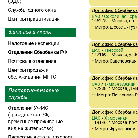
(ОДС)
Службы одного окна
Доп.офис Сбербанка 
ВАО
/
Соколиная Гора
Центры приватизации
105275, г.Москва, пр-т 
•
Метро: Шоссе Энтузи
Финансы и связь
Налоговые инспекции
Доп.офис Сбербанка 
ЦАО
/
Тверской
Отделения Сбербанка РФ
127159, г.Москва, ул.
•
Почтовые отделения
Метро: Савеловская
Центры продаж и
обслуживания МГТС
Доп.офис Сбербанка 
САО
/
Тимирязевский
127238, г.Москва, Дмит
Паспортно-визовые
•
•
Метро: Петровско-
службы
Отделения УФМС
Доп.офис Сбербанка 
(гражданство РФ,
ЦАО
/
Хамовники
временное проживание,
119146, г.Москва, пр-т
•
вид на жительство)
Метро: Фрунзенская
Паспортные столы (паспорт