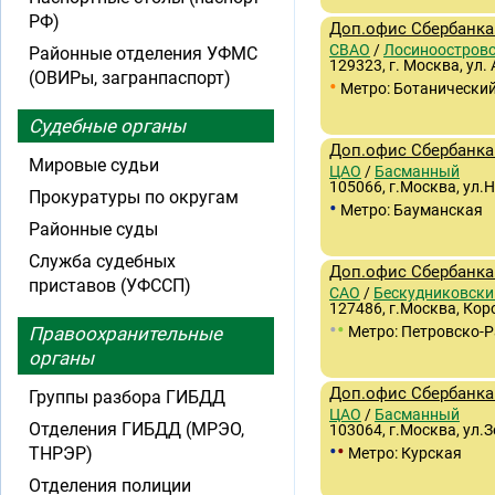
РФ)
Доп.офис Сбербанка 
СВАО
/
Лосиноостров
Районные отделения УФМС
129323, г. Москва, ул. 
(ОВИРы, загранпаспорт)
•
Метро: Ботанический
Судебные органы
Доп.офис Сбербанка 
Мировые судьи
ЦАО
/
Басманный
105066, г.Москва, ул.
Прокуратуры по округам
•
Метро: Бауманская
Районные суды
Служба судебных
Доп.офис Сбербанка
приставов (УФССП)
САО
/
Бескудниковски
127486, г.Москва, Коро
•
•
Правоохранительные
Метро: Петровско-
органы
Доп.офис Сбербанка 
Группы разбора ГИБДД
ЦАО
/
Басманный
Отделения ГИБДД (МРЭО,
103064, г.Москва, ул.З
•
•
ТНРЭР)
Метро: Курская
Отделения полиции