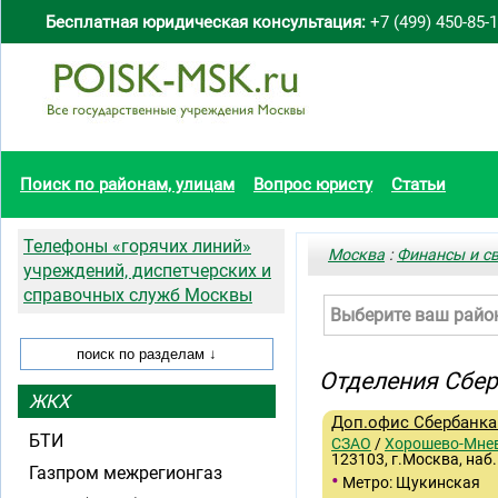
Бесплатная юридическая консультация:
+7 (499) 450-85-
Поиск по районам, улицам
Вопрос юристу
Статьи
Телефоны «горячих линий»
Москва
:
Финансы и с
учреждений, диспетчерских и
справочных служб Москвы
Выберите ваш райо
Отделения Сбе
ЖКХ
Доп.офис Сбербанка 
БТИ
СЗАО
/
Хорошево-Мне
123103, г.Москва, наб
Газпром межрегионгаз
•
Метро: Щукинская