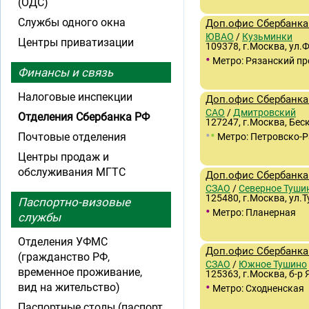
(ОДС)
Службы одного окна
Доп.офис Сбербанка 
ЮВАО
/
Кузьминки
Центры приватизации
109378, г.Москва, ул.
•
Метро: Рязанский пр
Финансы и связь
Налоговые инспекции
Доп.офис Сбербанка 
САО
/
Дмитровский
Отделения Сбербанка РФ
127247, г.Москва, Бес
•
•
Почтовые отделения
Метро: Петровско-
Центры продаж и
обслуживания МГТС
Доп.офис Сбербанка
СЗАО
/
Северное Туши
125480, г.Москва, ул.Т
Паспортно-визовые
•
Метро: Планерная
службы
Отделения УФМС
Доп.офис Сбербанка
(гражданство РФ,
СЗАО
/
Южное Тушино
временное проживание,
125363, г.Москва, б-р 
•
вид на жительство)
Метро: Сходненская
Паспортные столы (паспорт