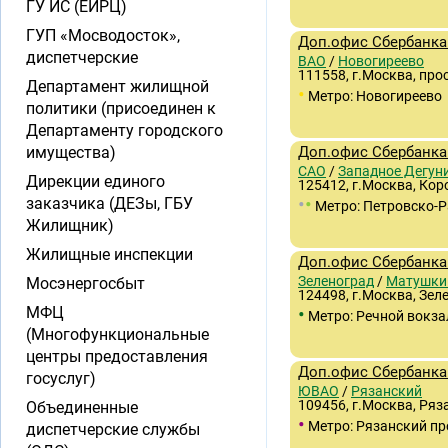
ГУ ИС (ЕИРЦ)
ГУП «Мосводосток»,
Доп.офис Сбербанка
диспетчерские
ВАО
/
Новогиреево
111558, г.Москва, про
Департамент жилищной
•
Метро: Новогиреево
политики (присоединен к
Департаменту городского
имущества)
Доп.офис Сбербанка
САО
/
Западное Дегун
Дирекции единого
125412, г.Москва, Коро
•
•
заказчика (ДЕЗы, ГБУ
Метро: Петровско-
Жилищник)
Жилищные инспекции
Доп.офис Сбербанка 
Зеленоград
/
Матушки
Мосэнергосбыт
124498, г.Москва, Зел
•
МФЦ
Метро: Речной вокза
(Многофункциональные
центры предоставления
Доп.офис Сбербанка 
госуслуг)
ЮВАО
/
Рязанский
109456, г.Москва, Ряза
Объединенные
•
Метро: Рязанский пр
диспетчерские службы