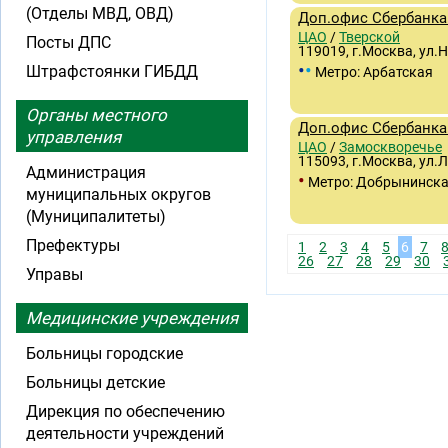
(Отделы МВД, ОВД)
Доп.офис Сбербанка 
ЦАО
/
Тверской
Посты ДПС
119019, г.Москва, ул.
•
•
Штрафстоянки ГИБДД
Метро: Арбатская
Органы местного
Доп.офис Сбербанка 
управления
ЦАО
/
Замоскворечье
115093, г.Москва, ул.
Администрация
•
Метро: Добрынинск
муниципальных округов
(Муниципалитеты)
Префектуры
1
2
3
4
5
6
7
26
27
28
29
30
Управы
Медицинские учреждения
Больницы городские
Больницы детские
Дирекция по обеспечению
деятельности учреждений