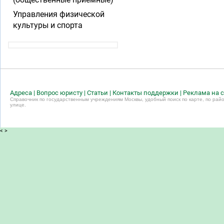
Управления физической
культуры и спорта
Адреса
|
Вопрос юристу
|
Статьи
|
Контакты поддержки
|
Реклама на с
Справочник по государственным учреждениям Москвы, удобный поиск по карте, по райо
улице.
<
>