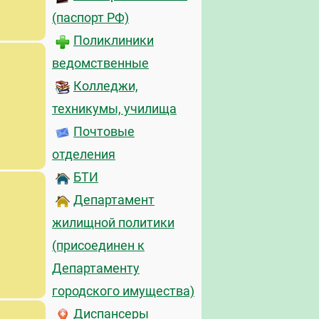
(паспорт РФ)
Поликлиники
ведомственные
Колледжи,
техникумы, училища
Почтовые
отделения
БТИ
Департамент
жилищной политики
(присоединен к
Департаменту
городского имущества)
Диспансеры