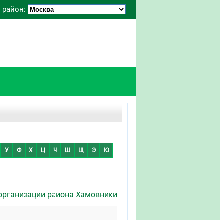
 район:
У
Ф
Х
Ц
Ч
Ш
Щ
Э
Ю
организаций района Хамовники