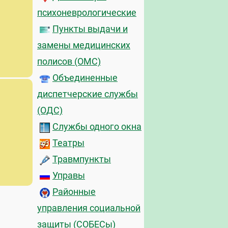
психоневрологические
Пункты выдачи и
замены медицинских
полисов (ОМС)
Объединенные
диспетчерские службы
(ОДС)
Службы одного окна
Театры
Травмпункты
Управы
Районные
управления социальной
защиты (СОБЕСы)