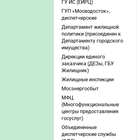
ГУ ИС (ЕИРЦ)
ГУП «Мосводосток»,
диспетчерские
Департамент жилищной
политики (присоединен к
Департаменту городского
имущества)
Дирекции единого
заказчика (ДЕЗы, ГБУ
Жилищник)
Жилищные инспекции
Мосэнергосбыт
МФЦ
(Многофункциональные
центры предоставления
госуслуг)
Объединенные
диспетчерские службы