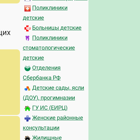
Поликлиники
детские
Больницы детские
щих
Поликлиники
стоматологические
детские
Отделения
Сбербанка РФ
Детские сады, ясли
(ДОУ), прогимназии
ГУ ИС (ЕИРЦ)
Женские районные
консультации
Жилищные