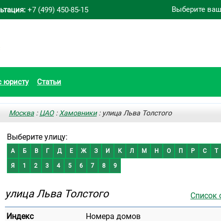
Выберите ваш
ьтация:
+7 (499) 450-85-15
с юристу
Статьи
Москва
:
ЦАО
:
Хамовники
: улица Льва Толстого
Выберите улицу:
А
Б
В
Г
Д
Е
Ж
З
И
К
Л
М
Н
О
П
Р
С
Т
Я
1
2
3
4
5
6
7
8
9
улица Льва Толстого
Список 
Индекс
Номера домов